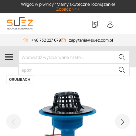
SIZER
Wilgoć w piwnicy? Mamy skuteczne rozwiązanie!
Zobacz >>>
+48 732 227 679
zapytania@suez.com.pl
GRUMBACH