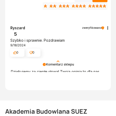
Ryszard
zweryfikowano
5
Szybko i sprawnie. Pozdrawiam
9/18/2024
0
0
Komentarz sklepu
Dziękujemy za ciepłe słowa! Twoja opinia to dla nas
wielka motywacja. Jesteśmy dumni, że możemy
obsługiwać tak wspaniałych klientów. Pozdrawiamy
serdecznie, obsługa sklepu.
Akademia Budowlana SUEZ