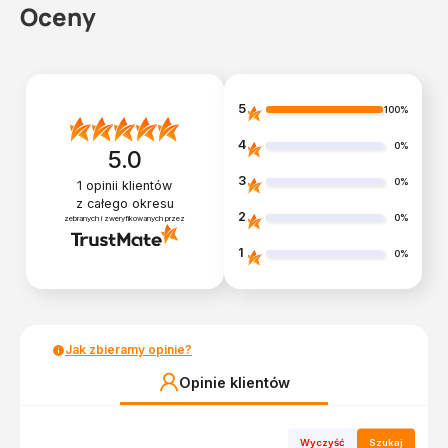
Oceny
5
100%
4
0%
5.0
3
0%
1
opinii klientów
z całego okresu
2
0%
zebranych i zweryfikowanych przez
1
0%
Jak zbieramy opinie?
Opinie klientów
Wyczyść
Szukaj