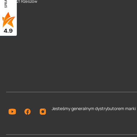
35 - 021 Rzeszów
4.9
Jesteśmy generalnym dystrybutorem
marki