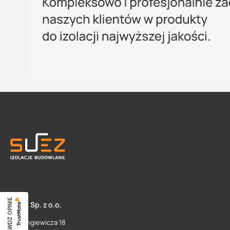
SPRAWDŹ OPINIE
SUEZ Sp. z o.o.
ul. Langiewicza 18