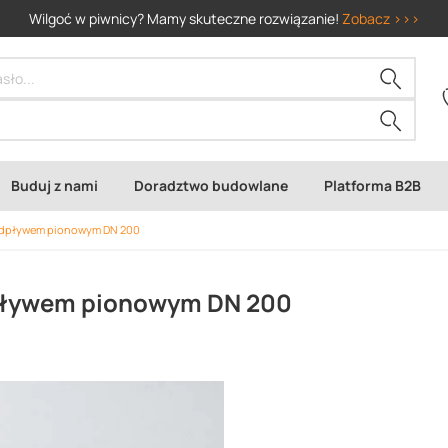
Wilgoć w piwnicy? Mamy skuteczne rozwiązanie!
Zobacz >>>
Buduj z nami
Doradztwo budowlane
Platforma B2B
odpływem pionowym DN 200
pływem pionowym DN 200