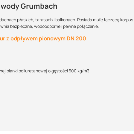
a wody Grumbach
chach płaskich, tarasach i balkonach. Posiada mufę łączącą korpus
wnia bezpieczne, wodoodporne i pewne połączenie.
Maszy pytania lub wątpliwości?
?:
Skontaktuj się z nami
ur z odpływem pionowym DN 200
Marcin Inglot
Specjalista doradca
a techniczna
ej pianki poliuretanowej o gęstości 500 kg/m3
+48 732 227 683
4.42 MB
07:00 - 15:00
marcin.inglot@suez.com.pl
POBIERZ