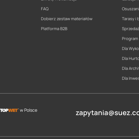
FAQ
Osuszani
Dobierz zestaw materiałów
Tarasy i 
Platforma B2B
Sprzeda
Program
Dla Wyk
Dla Hurt
Dla Archi
Dla Inwe
w Polsce
zapytania@suez.co