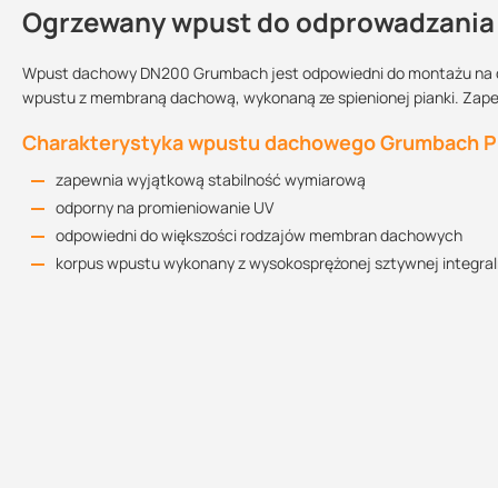
Ogrzewany wpust do odprowadzani
Kontakt
Wpust dachowy DN200 Grumbach jest odpowiedni do montażu na da
wpustu z membraną dachową, wykonaną ze spienionej pianki. Zape
Wpust ogrzewany?:
Sprzedajemy na:
Podlega zwrotowi
Charakterystyka wpustu dachowego Grumbach P
tak
sztuki
tak
zapewnia wyjątkową stabilność wymiarową
odporny na promieniowanie UV
odpowiedni do większości rodzajów membran dachowych
Kart
korpus wpustu wykonany z wysokosprężonej sztywnej integraln