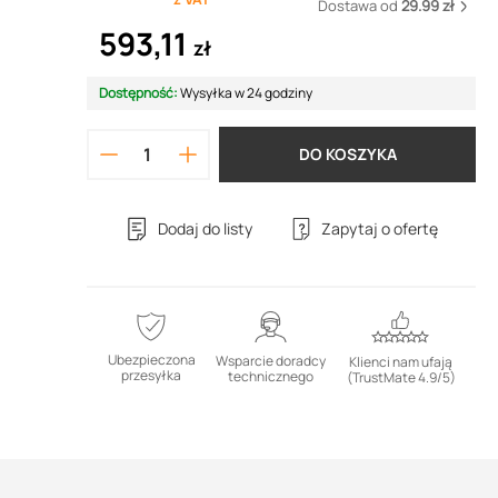
Dostawa od
29.99 zł
593,11
zł
Dostępność:
Wysyłka w 24 godziny
DO KOSZYKA
Dodaj do listy
Zapytaj o ofertę
Ubezpieczona
Wsparcie doradcy
Klienci nam ufają
przesyłka
technicznego
(TrustMate 4.9/5)