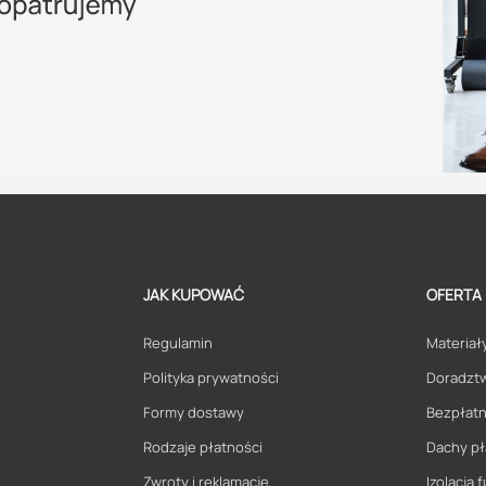
JAK KUPOWAĆ
OFERTA
Regulamin
Materiały
Polityka prywatności
Doradzt
Formy dostawy
Bezpłatn
Rodzaje płatności
Dachy pł
Zwroty i reklamacje
Izolacja