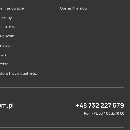
e i renowacje
Opinie Klientów
balkony
ż hurtowa
 Poleceń
onawcy
owni
tekta
stora Indywidualnego
m.pl
+48 732 227 679
Pon. - Pt. od 7:00 do 16:00