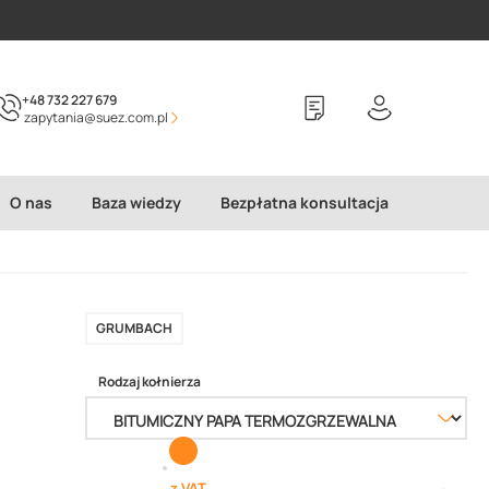
+48 732 227 679
zapytania@suez.com.pl
O nas
Baza wiedzy
Bezpłatna konsultacja
GRUMBACH
Rodzaj kołnierza
z VAT