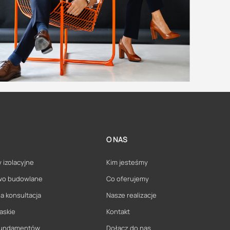
O NAS
 izolacyjne
Kim jesteśmy
wo budowlane
Co oferujemy
a konsultacja
Nasze realizacje
askie
Kontakt
 fundamentów
Dołącz do nas