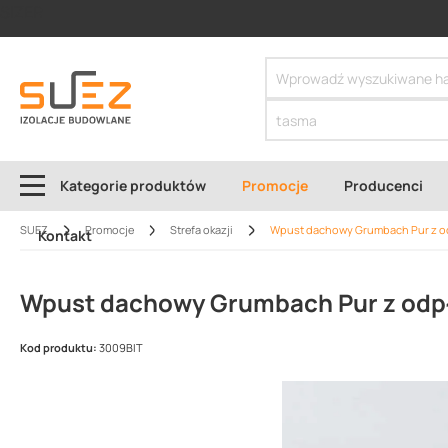
SIZER
Kategorie produktów
Promocje
Producenci
SUEZ
Promocje
Strefa okazji
Wpust dachowy Grumbach Pur z 
Kontakt
Wpust dachowy Grumbach Pur z od
Kod produktu:
3009BIT