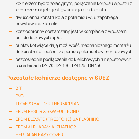
kołnierzem hydroizolacyjnym, połączenie korpusu wpustu z
kołnierzem objęte jest gwarancją producenta
dwuścienna konstrukcja z poliamidu PA 6 zapobiega
powstawaniu skroplin
kosz ochronny dostarczany jest w komplecie z wpustem
bez dodatkowych opłat
punkty kotwiące dają możliwość mechanicznego montażu
do konstrukcji nośnej za pomocą elementów montażowych
bezpośrednie podłączenie do kielichowych rur spustowych
o średnicach DN 70, DN 100, DN 125 i DN 150
Pozostałe kołnierze dostępne w SUEZ
BIT
PVC
TPO/FPO BAUDER THERMOPLAN
EPDM RESITRIX SKW FULL BOND
EPDM ELEVATE (FIRESTONE) SA FLASHING
EPDM ALPHADAM ALPHATHOR
HERTALAN EASY COVER