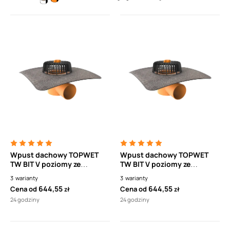
Wpust dachowy TOPWET
Wpust dachowy TOPWET
TW BIT V poziomy ze
TW BIT V poziomy ze
zintegrowanym kołnierzem
zintegrowanym kołnierzem
3
warianty
3
warianty
bitumicznym
bitumicznym
644,55
644,55
Cena od
Cena od
zł
zł
24 godziny
24 godziny