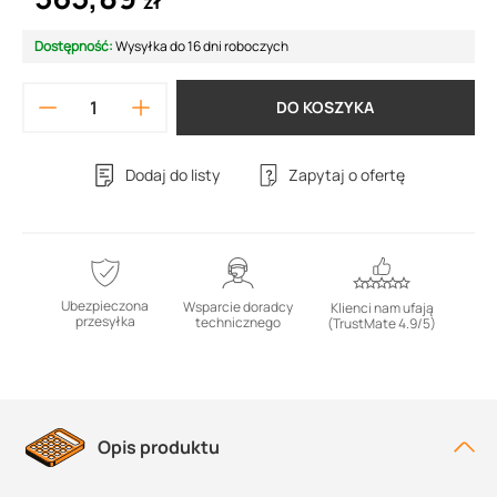
zł
Dostępność:
Wysyłka do 16 dni roboczych
DO KOSZYKA
Dodaj do listy
Zapytaj o ofertę
Ubezpieczona
Wsparcie doradcy
Klienci nam ufają
przesyłka
technicznego
(TrustMate 4.9/5)
Opis produktu