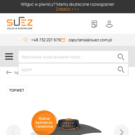
SIZER
Wilgoć w piwnicy? Mamy skuteczne rozwiązanie!
Zobacz >>>
+48 732 227 679
zapytania@suez.com.pl
Wpusty i akcesoria
TOPWET