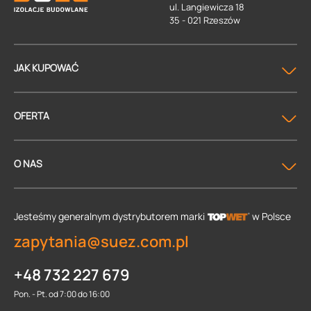
ul. Langiewicza 18
35 - 021 Rzeszów
JAK KUPOWAĆ
OFERTA
O NAS
Jesteśmy generalnym dystrybutorem
marki
w Polsce
zapytania@suez.com.pl
+48 732 227 679
Pon. - Pt. od 7:00 do 16:00