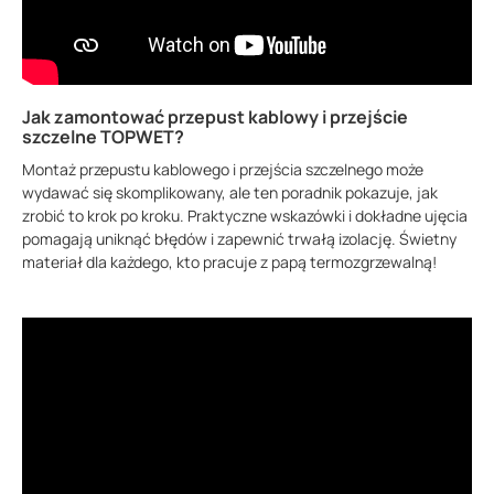
Jak zamontować przepust kablowy i przejście
szczelne TOPWET?
Montaż przepustu kablowego i przejścia szczelnego może
wydawać się skomplikowany, ale ten poradnik pokazuje, jak
zrobić to krok po kroku. Praktyczne wskazówki i dokładne ujęcia
pomagają uniknąć błędów i zapewnić trwałą izolację. Świetny
materiał dla każdego, kto pracuje z papą termozgrzewalną!