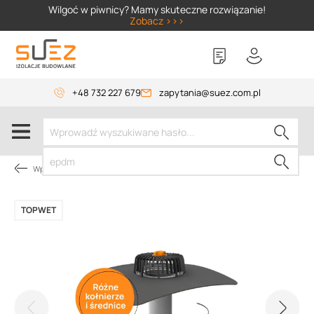
SIZER
Wilgoć w piwnicy? Mamy skuteczne rozwiązanie!
Zobacz >>>
+48 732 227 679
zapytania@suez.com.pl
Wpusty TOPWET
TOPWET