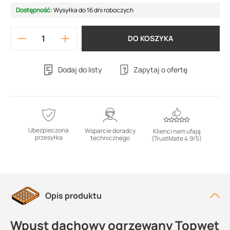
Dostępność:
Wysyłka do 16 dni roboczych
DO KOSZYKA
Dodaj do listy
Zapytaj o ofertę
Ubezpieczona
Wsparcie doradcy
Klienci nam ufają
przesyłka
technicznego
(TrustMate 4.9/5)
Opis produktu
Wpust dachowy ogrzewany Topwet