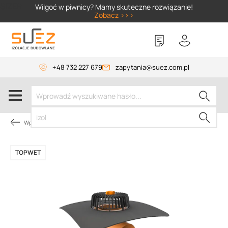
SIZER
Wilgoć w piwnicy? Mamy skuteczne rozwiązanie!
Zobacz >>>
+48 732 227 679
zapytania@suez.com.pl
Wpusty i akcesoria
TOPWET