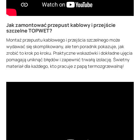
Jak zamontować przepust kablowy i przejście
szczelne TOPWET?
Montaż przepustu kablowego i przejścia szczelnego może
wydawać się skomplikowany, ale ten poradnik pokazuje, jak
zrobić to krok po kroku. Praktyczne wskazówki i dokładne ujęcia
pomagają uniknąć błędów i zapewnić trwałą izolację. Świetny
materiał dla każdego, kto pracuje z papą termozgrzewalną!