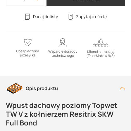
Dodaj do listy
Zapytaj o ofertę
Ubezpieczona
Wsparcie doradcy
Klienci nam ufają
przesyłka
technicznego
(TrustMate 4.9/5)
Opis produktu
Wpust dachowy poziomy Topwet
TW V z kołnierzem Resitrix SKW
Full Bond