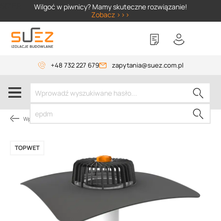
SIZER
Wilgoć w piwnicy? Mamy skuteczne rozwiązanie!
Zobacz >>>
+48 732 227 679
zapytania@suez.com.pl
Wpusty TOPWET
TOPWET