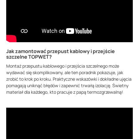
Jak zamontować przepust kablowy i przejście
szczelne TOPWET?
Montaż przepustu kablowego i przejścia szczelnego może
wydawać się skomplikowany, ale ten poradnik pokazuje, jak
zrobić to krok po kroku. Praktyczne wskazówki i dokładne ujęcia
pomagają uniknąć błędów i zapewnić trwałą izolację. Świetny
materiał dla każdego, kto pracuje z papą termozgrzewalną!