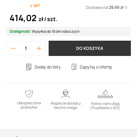
z VAT
Dostawa od
29.99 zł
414,02
zł
szt.
Dostępność:
Wysyłka do 16 dni roboczych
DO KOSZYKA
Dodaj do listy
Zapytaj o ofertę
Ubezpieczona
Wsparcie doradcy
Klienci nam ufają
przesyłka
technicznego
(TrustMate 4.9/5)