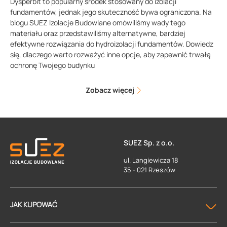
Dysperbit to popularny środek stosowany do izolacji
fundamentów, jednak jego skuteczność bywa ograniczona. Na
blogu SUEZ Izolacje Budowlane omówiliśmy wady tego
materiału oraz przedstawiliśmy alternatywne, bardziej
efektywne rozwiązania do hydroizolacji fundamentów. Dowiedz
się, dlaczego warto rozważyć inne opcje, aby zapewnić trwałą
ochronę Twojego budynku
Zobacz więcej
SUEZ Sp. z o.o.
ul. Langiewicza 18
35 - 021 Rzeszów
JAK KUPOWAĆ