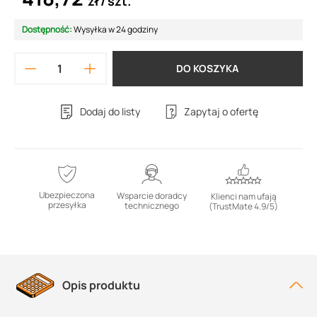
zł
szt.
Dostępność:
Wysyłka w 24 godziny
DO KOSZYKA
Dodaj do listy
Zapytaj o ofertę
Ubezpieczona
Wsparcie doradcy
Klienci nam ufają
przesyłka
technicznego
(TrustMate 4.9/5)
Opis produktu