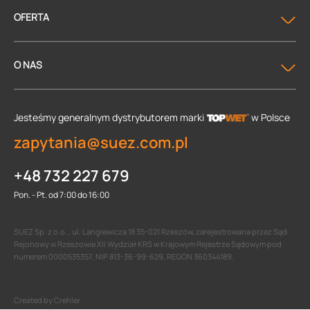
OFERTA
O NAS
Jesteśmy generalnym dystrybutorem
marki
w Polsce
zapytania@suez.com.pl
+48 732 227 679
Pon. - Pt. od 7:00 do 16:00
SUEZ Sp. z o.o. , ul. Langiewicza 18 35-021 Rzeszów, zarejestrowana przez Sąd
Rejonowy w Rzeszowie XII Wydział KRS w Krajowym Rejestrze Sądowym pod
numerem 0000535357, NIP 813-36-99-629, REGON 360344189.
Created by Crehler