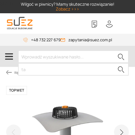
SIZER
Wilgoć w piwnicy? Mamy skuteczne rozwiązanie!
Zobacz >>>
+48 732 227 679
zapytania@suez.com.pl
Wpusty i akcesoria
TOPWET