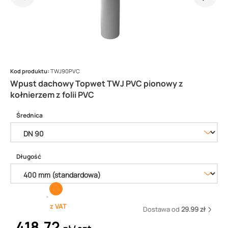
Kod produktu:
TWJ90PVC
Wpust dachowy Topwet TWJ PVC pionowy z
kołnierzem z folii PVC
Średnica
Długość
z VAT
Dostawa od
29.99 zł
418,72