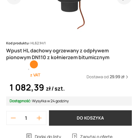
Kod produktu:
HL62.1H/1
Wpust HL dachowy ogrzewany z odpływem
pionowym DN110 z kołnierzem bitumicznym
z VAT
Dostawa od
29.99 zł
1 082,39
zł
szt.
Dostępność:
Wysyłka w 24 godziny
DO KOSZYKA
Dodaj do listy
Zapytaj o ofertę