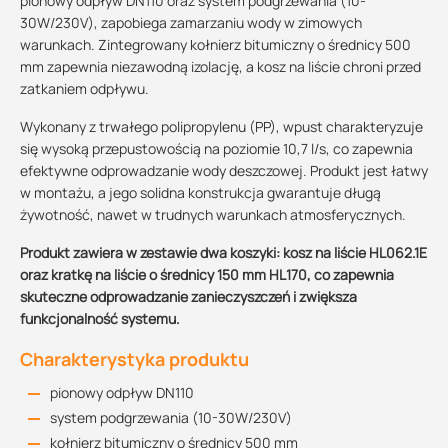
pionowy odpływ DN110 oraz system podgrzewania (10-
30W/230V), zapobiega zamarzaniu wody w zimowych
warunkach. Zintegrowany kołnierz bitumiczny o średnicy 500
mm zapewnia niezawodną izolację, a kosz na liście chroni przed
zatkaniem odpływu.
Wykonany z trwałego polipropylenu (PP), wpust charakteryzuje
się wysoką przepustowością na poziomie 10,7 l/s, co zapewnia
efektywne odprowadzanie wody deszczowej. Produkt jest łatwy
w montażu, a jego solidna konstrukcja gwarantuje długą
żywotność, nawet w trudnych warunkach atmosferycznych.
Produkt zawiera w zestawie dwa koszyki: kosz na liście HL062.1E
oraz kratkę na liście o średnicy 150 mm HL170, co zapewnia
skuteczne odprowadzanie zanieczyszczeń i zwiększa
funkcjonalność systemu.
Charakterystyka produktu
pionowy odpływ DN110
system podgrzewania (10-30W/230V)
kołnierz bitumiczny o średnicy 500 mm