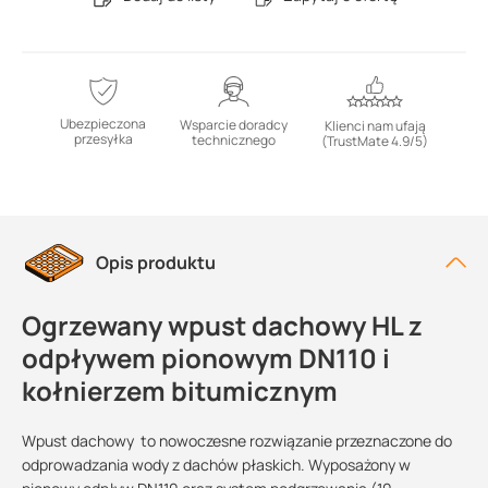
Ubezpieczona
Wsparcie doradcy
Klienci nam ufają
przesyłka
technicznego
(TrustMate 4.9/5)
Opis produktu
Ogrzewany wpust dachowy HL z
odpływem pionowym DN110 i
kołnierzem bitumicznym
Wpust dachowy to nowoczesne rozwiązanie przeznaczone do
odprowadzania wody z dachów płaskich. Wyposażony w