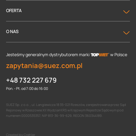
OFERTA
O NAS
Jesteśmy generalnym dystrybutorem
marki
w Polsce
zapytania@suez.com.pl
+48 732 227 679
Pon. - Pt. od 7:00 do 16:00
SUEZ Sp. z o.o. , ul. Langiewicza 18 35-021 Rzeszów, zarejestrowana przez Sąd
Rejonowy w Rzeszowie XII Wydział KRS w Krajowym Rejestrze Sądowym pod
numerem 0000535357, NIP 813-36-99-629, REGON 360344189.
Created by Crehler