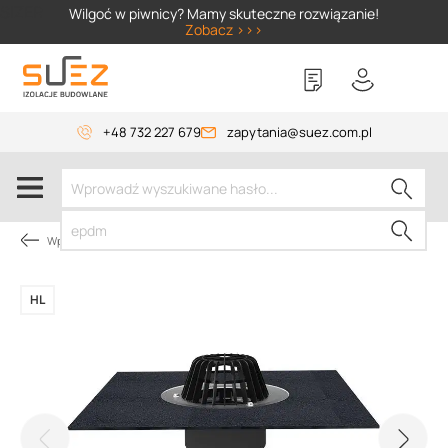
SIZER
Wilgoć w piwnicy? Mamy skuteczne rozwiązanie!
Zobacz >>>
+48 732 227 679
zapytania@suez.com.pl
Wpusty i akcesoria
HL