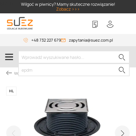
SIZER
Wilgoć w piwnicy? Mamy skuteczne rozwiązanie!
Zobacz >>>
+48 732 227 679
zapytania@suez.com.pl
Izolacja piwnic od wewnątrz
HL