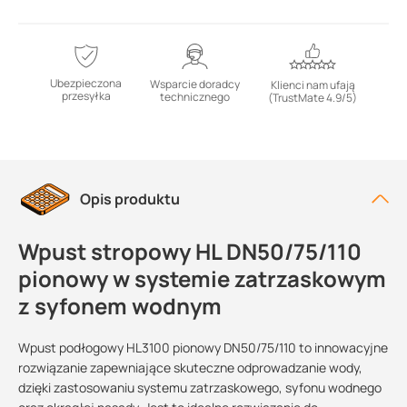
Ubezpieczona
Wsparcie doradcy
Klienci nam ufają
przesyłka
technicznego
(TrustMate 4.9/5)
Opis produktu
Wpust stropowy HL DN50/75/110
pionowy w systemie zatrzaskowym
z syfonem wodnym
Wpust podłogowy HL3100 pionowy DN50/75/110 to innowacyjne
rozwiązanie zapewniające skuteczne odprowadzanie wody,
dzięki zastosowaniu systemu zatrzaskowego, syfonu wodnego