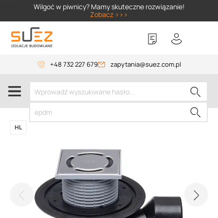
SIZER
Wilgoć w piwnicy? Mamy skuteczne rozwiązanie!
Zobacz >>>
+48 732 227 679
zapytania@suez.com.pl
HL