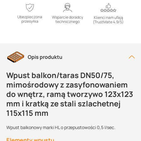
Ubezpieczona
Wsparcie doradcy
Klienci nam ufają
przesyłka
technicznego
(TrustMate 4.9/5)
Opis produktu
Wpust balkon/taras DN50/75,
mimośrodowy z zasyfonowaniem
do wnętrz, ramą tworzywo 123x123
mm i kratką ze stali szlachetnej
115x115 mm
Wpust balkonowy marki HL o przepustowości 0,5 l/sec.
Elementy wpustu