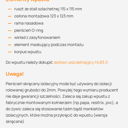
ruszt ze stali szlachetnej 115 x 115 mm
osłona montażowa 123 x 123 mm
rama nasadowa
pierścień O-ring
wkład z zasyfonowaniem
element maskujący podczas montażu
korpus wpustu
Do wpustu należy dokupić
zestaw uszczelniający HL83.0
Uwaga!
Pierścień skręcany izolacyjny może być używany do izolacji
rolowanej grubości do 2mm. Powyżej tego wymiaru producent
nie daje gwarancji szczelności. Zaleca się zakup wpustu z
fabrycznie montowanym kołnierzem (np.papa, resitrix, pvc), a
do żywic zaleca się stosowanie taśm bądź mankietów
izolacyjnych, które można przykręcić do wpustu (wersja
skręcana)