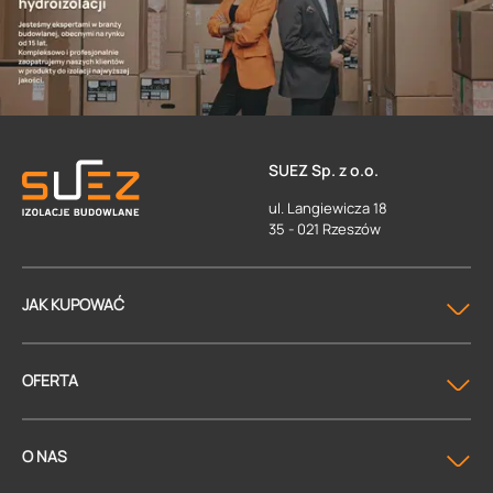
SUEZ Sp. z o.o.
ul. Langiewicza 18
35 - 021 Rzeszów
JAK KUPOWAĆ
OFERTA
O NAS