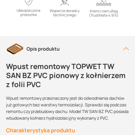
Ubezpieczona
Wsparcie doradcy
Klienci nam ufają
przesyłka
technicznego
(TrustMate 4.9/5)
Opis produktu
Wpust remontowy TOPWET TW
SAN BZ PVC pionowy z kołnierzem
z folii PVC
Wpust remontowy przeznaczony jest do odwodnienia dachów
już gotowych bez warstwy termoizolacji. Sprawdzi się podczas
remontu czy przebudowy dachu. Model TW SAN BZ PVC posiada
wbudowany kołnierz hydroizolacyjny wykonany z PVC.
Charakterystyka produktu