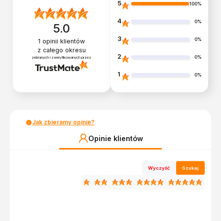
5
100%
4
0%
5.0
3
0%
1
opinii klientów
z całego okresu
2
0%
zebranych i zweryfikowanych przez
1
0%
Jak zbieramy opinie?
Opinie klientów
Wyczyść
Szukaj