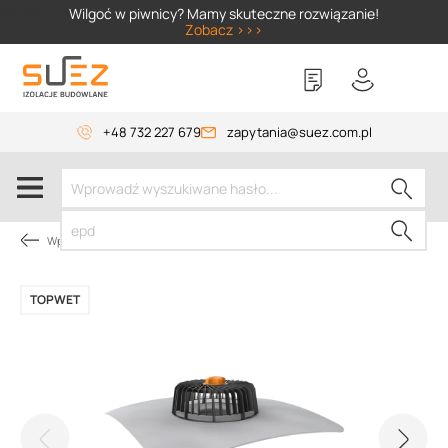
SIZER
Wilgoć w piwnicy? Mamy skuteczne rozwiązanie!
Zobacz >>>
+48 732 227 679
zapytania@suez.com.pl
Wpusty i akcesoria
TOPWET