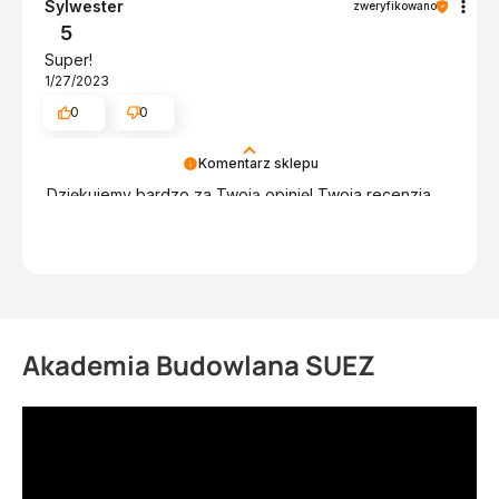
Sylwester
zweryfikowano
5
Super!
1/27/2023
0
0
Komentarz sklepu
Dziękujemy bardzo za Twoją opinię! Twoja recenzja
wiele dla nas znaczy - dzięki niej wiemy, że jesteśmy
na właściwym torze :) Z pozdrowieniami, obsługa
sklepu.
Akademia Budowlana SUEZ