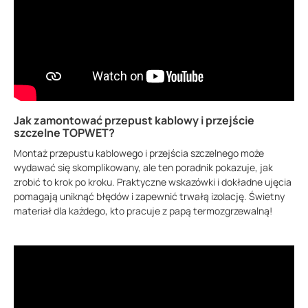
Jak zamontować przepust kablowy i przejście
szczelne TOPWET?
Montaż przepustu kablowego i przejścia szczelnego może
wydawać się skomplikowany, ale ten poradnik pokazuje, jak
zrobić to krok po kroku. Praktyczne wskazówki i dokładne ujęcia
pomagają uniknąć błędów i zapewnić trwałą izolację. Świetny
materiał dla każdego, kto pracuje z papą termozgrzewalną!