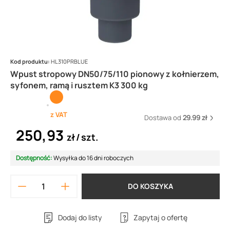
Kod produktu:
HL310PRBLUE
Wpust stropowy DN50/75/110 pionowy z kołnierzem,
syfonem, ramą i rusztem K3 300 kg
z VAT
Dostawa od
29.99 zł
250,93
zł
szt.
Dostępność:
Wysyłka do 16 dni roboczych
DO KOSZYKA
Dodaj do listy
Zapytaj o ofertę