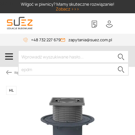
SIZER
Wilgoć w piwnicy? Mamy skuteczne rozwiązanie!
Zobacz >>>
+48 732 227 679
zapytania@suez.com.pl
Wpusty i akcesoria
HL