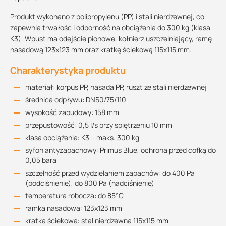
Produkt wykonano z polipropylenu (PP) i stali nierdzewnej, co
zapewnia trwałość i odporność na obciążenia do 300 kg (klasa
K3). Wpust ma odejście pionowe, kołnierz uszczelniający, ramę
nasadową 123x123 mm oraz kratkę ściekową 115x115 mm.
Charakterystyka produktu
materiał: korpus PP, nasada PP, ruszt ze stali nierdzewnej
średnica odpływu: DN50/75/110
wysokość zabudowy: 158 mm
przepustowość: 0,5 l/s przy spiętrzeniu 10 mm
klasa obciążenia: K3 – maks. 300 kg
syfon antyzapachowy: Primus Blue, ochrona przed cofką do
0,05 bara
szczelność przed wydzielaniem zapachów: do 400 Pa
(podciśnienie), do 800 Pa (nadciśnienie)
temperatura robocza: do 85°C
ramka nasadowa: 123x123 mm
kratka ściekowa: stal nierdzewna 115x115 mm