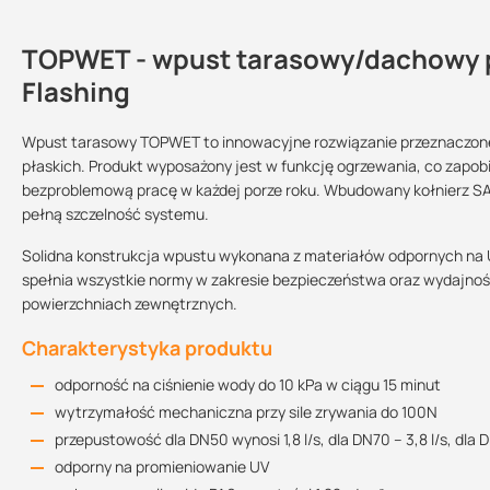
TOPWET - wpust tarasowy/dachowy p
Dlaczego warto zastosować wpusty 
Kontakt
Flashing
praktyczne rozwiązanie dla Twojego dachu i tarasu
estetyczny wygląd
Wpust tarasowy TOPWET to innowacyjne rozwiązanie przeznaczon
Karta katalogowa
łatwy szybki montaż dzięki zintegrowanemu kołnierzowi
płaskich. Produkt wyposażony jest w funkcję ogrzewania, co zap
Rodzaj kołnierza:
Sprzedajemy na:
Podlega zwrotowi
279.54 KB
bezproblemową pracę w każdej porze roku. Wbudowany kołnierz SA F
produkty są dostępne u nas od ręki
EPDM ELEVATE
pełną szczelność systemu.
QUICK SEAM SA
koszt odporny na promieniowanie UV zapewnia długoletnią oc
FLASHING
sztuki
tak
Produkt dostępny w innych wariantach kołnierzy dostępny
TU
Solidna konstrukcja wpustu wykonana z materiałów odpornych na 
Deklaracja właściwości użytkowych
kupując ten produkt u nas otrzymujesz profesjonalną obsługę
spełnia wszystkie normy w zakresie bezpieczeństwa oraz wydajnoś
Średnica:
150.06 KB
powierzchniach zewnętrznych.
DN 50
DN 70
DN 100
Czy wiesz, że ...
Charakterystyka produktu
prawidłowo wykonane odwodnienie tarasu odpowiada za sprawne odp
Instrukcja montażu
zastoiska wodne. Odprowadzenie wody deszczowej z tarasu wymaga
odporność na ciśnienie wody do 10 kPa w ciągu 15 minut
1.89 MB
projektowania.
wytrzymałość mechaniczna przy sile zrywania do 100N
przepustowość dla DN50 wynosi 1,8 l/s, dla DN70 – 3,8 l/s, dla DN
Czy wiesz, że...
odporny na promieniowanie UV
po zastosowaniu
TWN Over
utrzymujesz
przelew awaryjny
do użycia