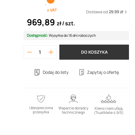
z VAT
Dostawa od
29.99 zł
969,89
zł
szt.
Dostępność:
Wysyłka do 16 dni roboczych
DO KOSZYKA
Dodaj do listy
Zapytaj o ofertę
Ubezpieczona
Wsparcie doradcy
Klienci nam ufają
przesyłka
technicznego
(TrustMate 4.9/5)