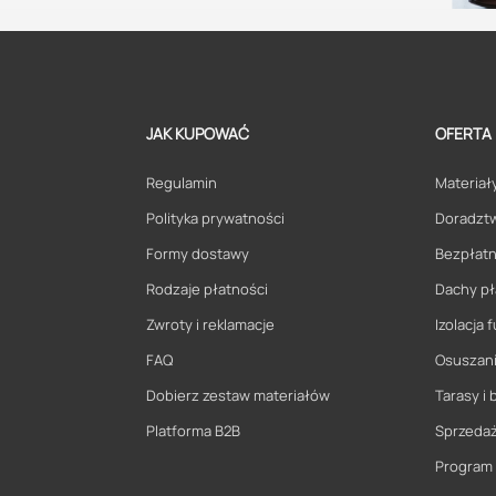
JAK KUPOWAĆ
OFERTA
Regulamin
Materiały
Polityka prywatności
Doradzt
Formy dostawy
Bezpłatn
Rodzaje płatności
Dachy pł
Zwroty i reklamacje
Izolacja
FAQ
Osuszani
Dobierz zestaw materiałów
Tarasy i 
Platforma B2B
Sprzeda
Program