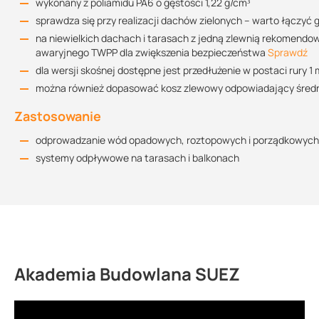
wykonany z poliamidu PA6 o gęstości 1,22 g/cm³
Sprawdź szczegóły:
przelew bezpieczeństwa
.
sprawdza się przy realizacji dachów zielonych – warto łączyć
na niewielkich dachach i tarasach z jedną zlewnią rekomend
awaryjnego TWPP dla zwiększenia bezpieczeństwa
Sprawdź
dla wersji skośnej dostępne jest przedłużenie w postaci rury 1
można również dopasować kosz zlewowy odpowiadający śred
Zastosowanie
odprowadzanie wód opadowych, roztopowych i porządkowych
systemy odpływowe na tarasach i balkonach
Akademia Budowlana SUEZ