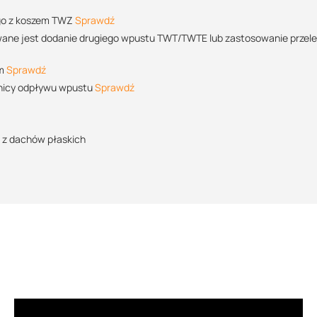
 go z koszem TWZ
Sprawdź
owane jest dodanie drugiego wpustu TWT/TWTE lub zastosowanie przel
 m
Sprawdź
nicy odpływu wpustu
Sprawdź
 z dachów płaskich