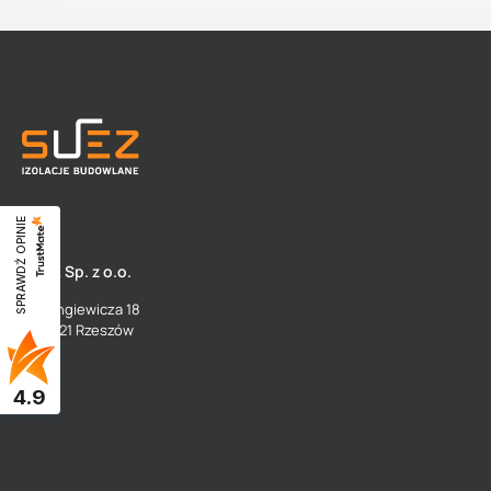
SPRAWDŹ OPINIE
SUEZ Sp. z o.o.
ul. Langiewicza 18
35 - 021 Rzeszów
4.9