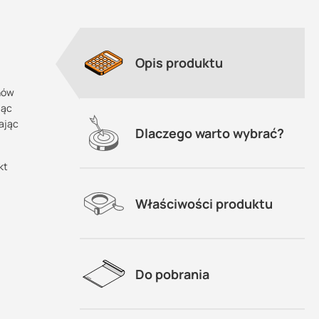
Opis produktu
hów
jąc
ając
Dlaczego warto wybrać?
kt
Właściwości produktu
 nim
o
Do pobrania
?