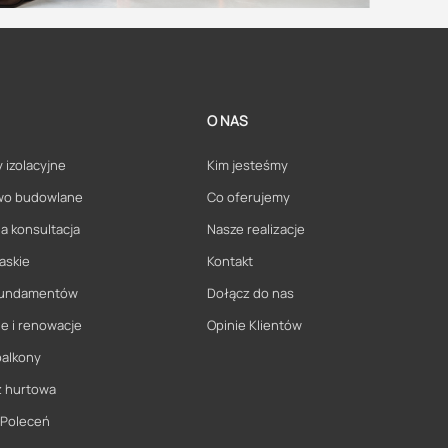
O NAS
 izolacyjne
Kim jesteśmy
wo budowlane
Co oferujemy
a konsultacja
Nasze realizacje
askie
Kontakt
 fundamentów
Dołącz do nas
e i renowacje
Opinie Klientów
balkony
ż hurtowa
 Poleceń