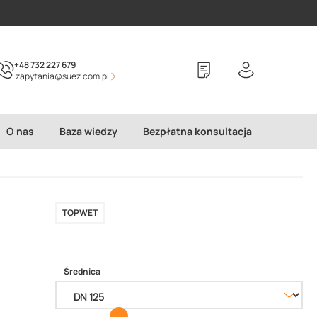
+48 732 227 679
zapytania@suez.com.pl
O nas
Baza wiedzy
Bezpłatna konsultacja
TOPWET
Średnica