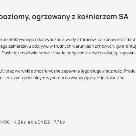
oziomy, ogrzewany z kołnierzem SA
tarasowe?
e do efektywnego odprowadzania wody z tarasów, balkonów oraz dac
Maszy pytania lub wątpliwości?
obiega zamarzaniu odpływu w trudnych warunkach zimowych, gwarantu
?:
POBIERZ
Skontaktuj się z nami
lashing umożliwia łatwe i trwałe połączenie z hydroizolacją, zapewni
hronę przed przedostawaniem się zanieczyszczeń
>>
Wojciech Reichert
UV oraz warunki atmosferyczne zapewnia jego długowieczność. Produ
Specjalista doradca
 logistyczną oraz wsparcie w zakresie doradztwa technicznego
POBIERZ
ci, co czyni go idealnym wyborem do wymagających instalacji na
DN 125
+48 732 227 697
07:00 - 15:00
rowadzanie wody z jego powierzchni, dzięki czemu nie tworzą się na
wojciech@suez.com.pl
 zastosowania odpowiednich wpustów i technologii już na etapie jeg
POBIERZ
100 – 4,2 l/s, a dla DN125 – 7,7 l/s
 wtedy, gdy wpusty są położone na środku połaci, czyli nie przy attyce