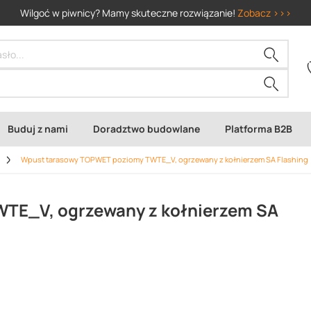
Wilgoć w piwnicy? Mamy skuteczne rozwiązanie!
Zobacz >>>
Buduj z nami
Doradztwo budowlane
Platforma B2B
Wpust tarasowy TOPWET poziomy TWTE_V, ogrzewany z kołnierzem SA Flashing
TE_V, ogrzewany z kołnierzem SA