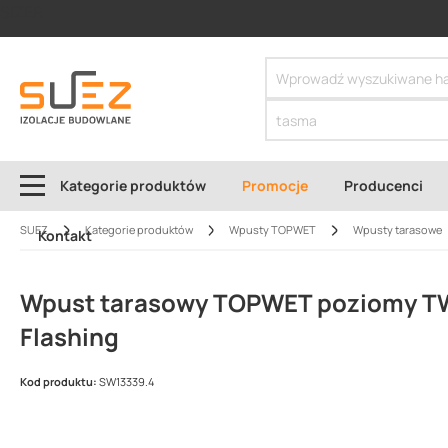
SIZER
Kategorie produktów
Promocje
Producenci
SUEZ
Kategorie produktów
Wpusty TOPWET
Wpusty tarasowe
Kontakt
Wpust tarasowy TOPWET poziomy TW
Flashing
Kod produktu:
SW13339.4