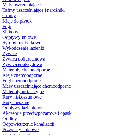
Maty uszczelniające
Taśmy uszczelniające i narożniki
Grunty
Kleje do płytek
Fugi
Silikony
Odpływy liniowe
Syfony podtynkowe
Wykończenie łazienki
Żywice
Żywica poliuretanowa
Żywica epoksydowa
Materiały chemoodporne
Kleje chemoodporne
Fugi chemoodporne
Masy uszczelniające chemoodporne
Materiały instalacyjne
Rury niskoszumowe
Rury niepalne
Odpływy łazienkowe
Akcesoria przeciwpożarowe i opaski
Otuliny
Odpowietrzenie kanalizacji
Przepusty kablowe