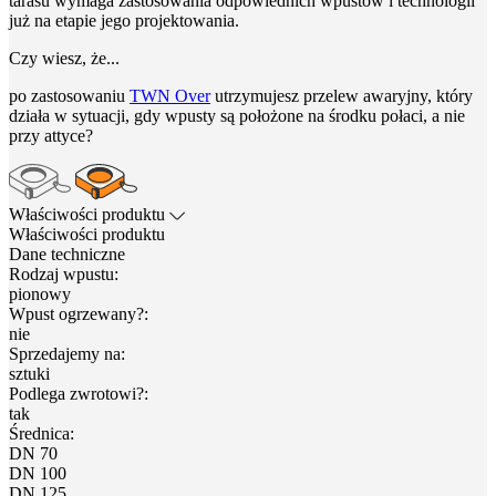
tarasu wymaga zastosowania odpowiednich wpustów i technologii
już na etapie jego projektowania.
Czy wiesz, że...
po zastosowaniu
TWN Over
utrzymujesz przelew awaryjny, który
działa w sytuacji, gdy wpusty są położone na środku połaci, a nie
przy attyce?
Właściwości produktu
Właściwości produktu
Dane techniczne
Rodzaj wpustu:
pionowy
Wpust ogrzewany?:
nie
Sprzedajemy na:
sztuki
Podlega zwrotowi?:
tak
Średnica:
DN 70
DN 100
DN 125