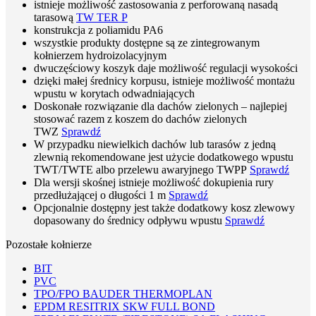
istnieje możliwość zastosowania z perforowaną nasadą
tarasową
TW TER P
konstrukcja z poliamidu PA6
wszystkie produkty dostępne są ze zintegrowanym
kołnierzem hydroizolacyjnym
dwuczęściowy koszyk daje możliwość regulacji wysokości
dzięki małej średnicy korpusu, istnieje możliwość montażu
wpustu w korytach odwadniających
Doskonałe rozwiązanie dla dachów zielonych – najlepiej
stosować razem z koszem do dachów zielonych
TWZ
Sprawdź
W przypadku niewielkich dachów lub tarasów z jedną
zlewnią rekomendowane jest użycie dodatkowego wpustu
TWT/TWTE albo przelewu awaryjnego TWPP
Sprawdź
Dla wersji skośnej istnieje możliwość dokupienia rury
przedłużającej o długości 1 m
Sprawdź
Opcjonalnie dostępny jest także dodatkowy kosz zlewowy
dopasowany do średnicy odpływu wpustu
Sprawdź
Pozostałe kołnierze
BIT
PVC
TPO/FPO BAUDER THERMOPLAN
EPDM RESITRIX SKW FULL BOND