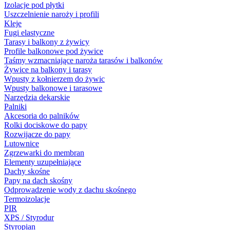
Izolacje pod płytki
Uszczelnienie naroży i profili
Kleje
Fugi elastyczne
Tarasy i balkony z żywicy
Profile balkonowe pod żywice
Taśmy wzmacniające naroża tarasów i balkonów
Żywice na balkony i tarasy
Wpusty z kołnierzem do żywic
Wpusty balkonowe i tarasowe
Narzędzia dekarskie
Palniki
Akcesoria do palników
Rolki dociskowe do papy
Rozwijacze do papy
Lutownice
Zgrzewarki do membran
Elementy uzupełniające
Dachy skośne
Papy na dach skośny
Odprowadzenie wody z dachu skośnego
Termoizolacje
PIR
XPS / Styrodur
Styropian