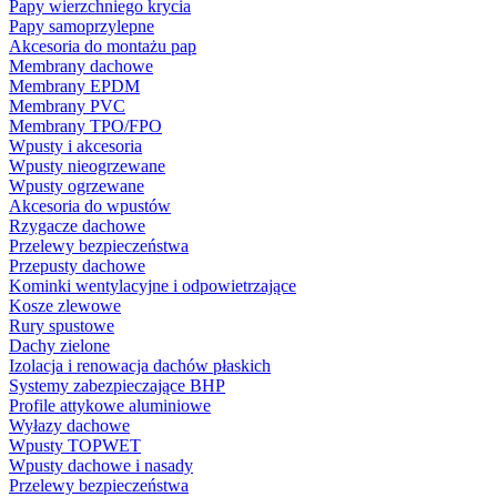
Papy wierzchniego krycia
Papy samoprzylepne
Akcesoria do montażu pap
Membrany dachowe
Membrany EPDM
Membrany PVC
Membrany TPO/FPO
Wpusty i akcesoria
Wpusty nieogrzewane
Wpusty ogrzewane
Akcesoria do wpustów
Rzygacze dachowe
Przelewy bezpieczeństwa
Przepusty dachowe
Kominki wentylacyjne i odpowietrzające
Kosze zlewowe
Rury spustowe
Dachy zielone
Izolacja i renowacja dachów płaskich
Systemy zabezpieczające BHP
Profile attykowe aluminiowe
Wyłazy dachowe
Wpusty TOPWET
Wpusty dachowe i nasady
Przelewy bezpieczeństwa