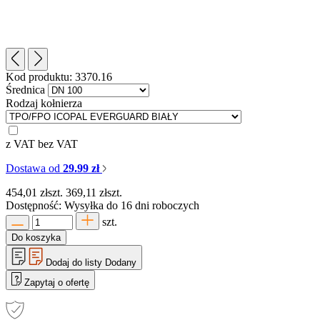
Kod produktu:
3370.16
Średnica
Rodzaj kołnierza
z VAT
bez VAT
Dostawa od
29.99 zł
454,01
zł
szt.
369,11
zł
szt.
Dostępność:
Wysyłka do 16 dni roboczych
szt.
Do koszyka
Dodaj do listy
Dodany
Zapytaj o ofertę