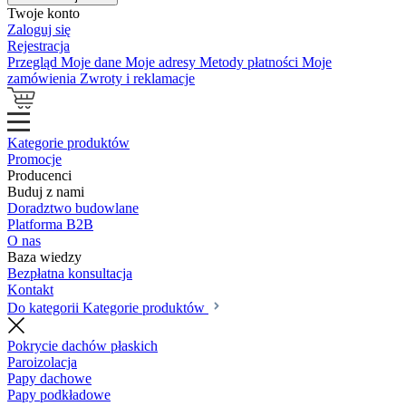
Twoje konto
Zaloguj się
Rejestracja
Przegląd
Moje dane
Moje adresy
Metody płatności
Moje
zamówienia
Zwroty i reklamacje
Kategorie produktów
Promocje
Producenci
Buduj z nami
Doradztwo budowlane
Platforma B2B
O nas
Baza wiedzy
Bezpłatna konsultacja
Kontakt
Do kategorii Kategorie produktów
Pokrycie dachów płaskich
Paroizolacja
Papy dachowe
Papy podkładowe