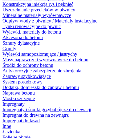
Konstrukcyjna iniekcja rys i pęknięć
Uszczelnianie przecieków w piwnicy
Mineralne materiały wyrównawcze
Odpływ wody z piwnicy / Materiały instalacyjne
Tynki renowacyjne do piwnic
Wylewki, materiały do betonu
Akcesoria do betonu
Sznury dylatacyjne
Grunty
Wylewki samopoziomujące / jastrychy
Masy naprawcze i wyrównawcze do betonu
Środki do ochrony betonu
Antykorozyjne zabezpieczenie zbrojenia
Zaprawy szybkowiążące
System posadzkowy
Dodatki, domieszki do zapraw i betonu
Naprawa betonu
Mostki szczepne
Impregnaty
Impregnaty i środki grzybobójcze do elewacji
Impregnat do drewna na zewnątrz
Impregnat do fasad
Inne
Łazienka
Folie w płynie