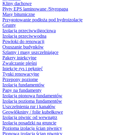
Kliny dachowe
Płyty EPS laminowane /Styropapa
Masy bitumiczne
Przygotowanie podłoża pod hydroizolacje
Grunty
Izolacja przeciwwilgociowa
Izolacja przeciwwodna
Powłoki do renowacji
Osuszanie budynków
Szlamy i masy uszczelniające
Pakery iniekcyjne
Zwalczanie pleśni
Iniekcje rys i pęknięć
Tynki renowacyjne
Przepony poziome
Izolacja fundamentów
Papy na fundamenty
Izolacja pionowa fundamentów
Izolacja pozioma fundamentów
Uszczelnienia rur i kanałów
Geowłókniny / folie kubełkowe
Izolacja piwnic od wewnątrz
Izolacja posadzki na gruncie
Pozioma izolacja ścian piwnicy
Pionowa izolacja ścian piwnicy