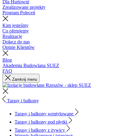
Dla Hurtowni
Zrealizowane projekty
Program Poleceń
Kim jesteśmy
Co oferujemy
Realizacje
Dołącz do nas
Opinie Klientów
Blog
Akademia Budowlana SUEZ
FAQ
Zamknij menu
Tarasy i balkony
Tarasy i balkony wentylowane
Tarasy i balkony pod płytki
Tarasy i balkony z żywicy
Wpusty balkonowe i tarasowe