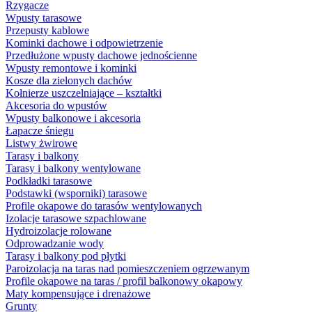
Rzygacze
Wpusty tarasowe
Przepusty kablowe
Kominki dachowe i odpowietrzenie
Przedłużone wpusty dachowe jednościenne
Wpusty remontowe i kominki
Kosze dla zielonych dachów
Kołnierze uszczelniające – kształtki
Akcesoria do wpustów
Wpusty balkonowe i akcesoria
Łapacze śniegu
Listwy żwirowe
Tarasy i balkony
Tarasy i balkony wentylowane
Podkładki tarasowe
Podstawki (wsporniki) tarasowe
Profile okapowe do tarasów wentylowanych
Izolacje tarasowe szpachlowane
Hydroizolacje rolowane
Odprowadzanie wody
Tarasy i balkony pod płytki
Paroizolacja na taras nad pomieszczeniem ogrzewanym
Profile okapowe na taras / profil balkonowy okapowy
Maty kompensujące i drenażowe
Grunty