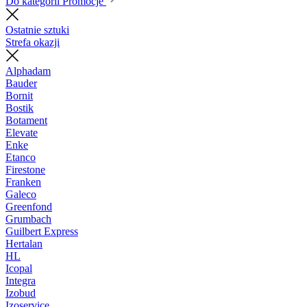
Do kategorii Promocje
Ostatnie sztuki
Strefa okazji
Alphadam
Bauder
Bornit
Bostik
Botament
Elevate
Enke
Etanco
Firestone
Franken
Galeco
Greenfond
Grumbach
Guilbert Express
Hertalan
HL
Icopal
Integra
Izobud
Izoservice