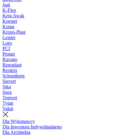
Jual
K-Flex
Kera Awak
Koester
Koma
Krono-Plast
Leister
Loro
PCI
Protan
Ravago
Renoplast
Resitrix
Schomburg
Sievert
Sika
Suez
Topwet
Tytan
Valsir
Dla Wykonawcy
Dla Inwestora Indywidualnego
Dla Architekta