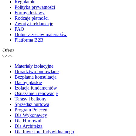
Regulamin
Polityka prywatności
Formy dostawy
Rodzaje płatności
Zwroty i reklamacje
FAQ
Dobierz zestaw materiałów
Platforma B2B
Oferta
Materiały izolacyjne
Doradztwo budowlane
Bezpłatna konsultacja
Dachy płaskie
Izolacja fundamentów
Osuszanie i renowacje
Tarasy i balkony
Sprzedaż hurtowa
Program Poleceń
Dla Wykonawcy
Dla Hurtowni
Dla Architekta
Dla Inwestora Indywidualnego