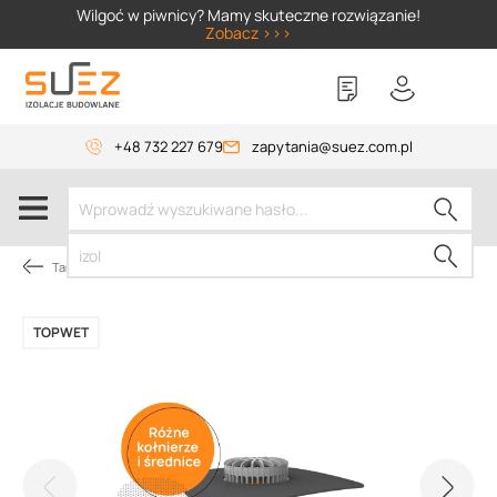
SIZER
Wilgoć w piwnicy? Mamy skuteczne rozwiązanie!
Zobacz >>>
+48 732 227 679
zapytania@suez.com.pl
Tarasy i balkony
TOPWET