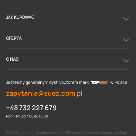
JAK KUPOWAĆ
OFERTA
O NAS
Jesteśmy generalnym dystrybutorem
marki
w Polsce
zapytania@suez.com.pl
+48 732 227 679
Pon. - Pt. od 7:00 do 16:00
SUEZ Sp. z o.o. , ul. Langiewicza 18 35-021 Rzeszów, zarejestrowana przez Sąd