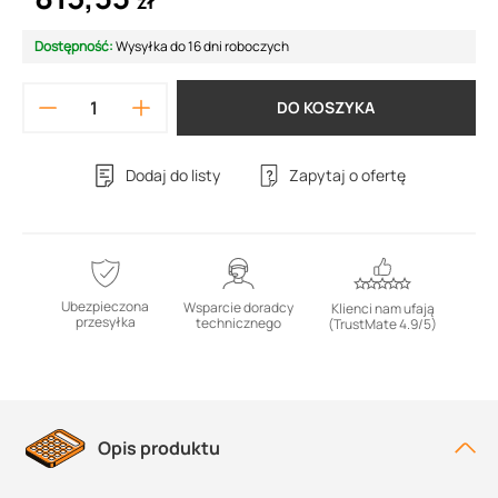
zł
Dostępność:
Wysyłka do 16 dni roboczych
DO KOSZYKA
Dodaj do listy
Zapytaj o ofertę
Ubezpieczona
Wsparcie doradcy
Klienci nam ufają
przesyłka
technicznego
(TrustMate 4.9/5)
Opis produktu