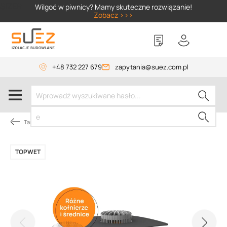
SIZER
Wilgoć w piwnicy? Mamy skuteczne rozwiązanie!
Zobacz >>>
+48 732 227 679
zapytania@suez.com.pl
Tarasy i balkony
TOPWET