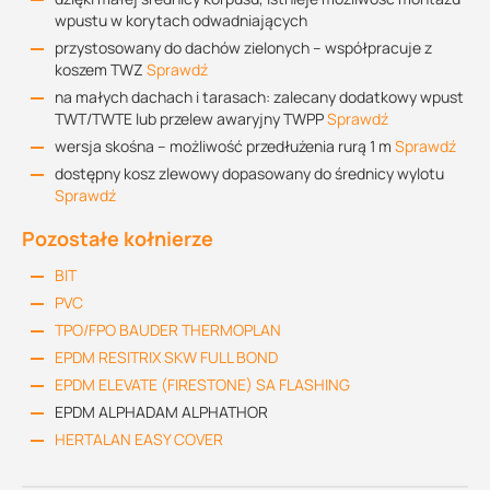
wpustu w korytach odwadniających
przystosowany do dachów zielonych – współpracuje z
koszem TWZ
Sprawdź
na małych dachach i tarasach: zalecany dodatkowy wpust
TWT/TWTE lub przelew awaryjny TWPP
Sprawdź
wersja skośna – możliwość przedłużenia rurą 1 m
Sprawdź
dostępny kosz zlewowy dopasowany do średnicy wylotu
Sprawdź
Pozostałe kołnierze
BIT
PVC
TPO/FPO BAUDER THERMOPLAN
EPDM RESITRIX SKW FULL BOND
EPDM ELEVATE (FIRESTONE) SA FLASHING
EPDM ALPHADAM ALPHATHOR
HERTALAN EASY COVER