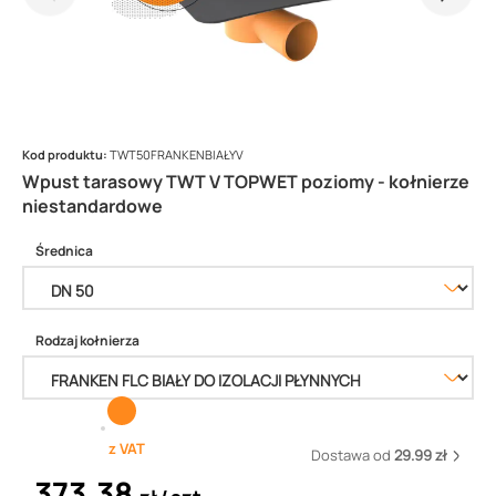
Kod produktu:
TWT50FRANKENBIAŁYV
Wpust tarasowy TWT V TOPWET poziomy - kołnierze
niestandardowe
Średnica
Rodzaj kołnierza
z VAT
Dostawa od
29.99 zł
373,38