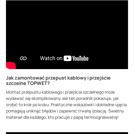
Jak zamontować przepust kablowy i przejście
szczelne TOPWET?
Montaż przepustu kablowego i przejścia szczelnego może
wydawać się skomplikowany, ale ten poradnik pokazuje, jak
zrobić to krok po kroku. Praktyczne wskazówki i dokładne ujęcia
pomagają uniknąć błędów i zapewnić trwałą izolację. Świetny
materiał dla każdego, kto pracuje z papą termozgrzewalną!