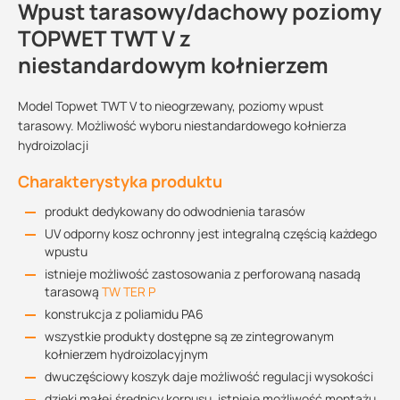
Wpust tarasowy/dachowy poziomy
TOPWET TWT V z
niestandardowym kołnierzem
Model Topwet TWT V to nieogrzewany, poziomy wpust
tarasowy. Możliwość wyboru niestandardowego kołnierza
hydroizolacji
Charakterystyka produktu
produkt dedykowany do odwodnienia tarasów
UV odporny kosz ochronny jest integralną częścią każdego
wpustu
istnieje możliwość zastosowania z perforowaną nasadą
tarasową
TW TER P
konstrukcja z poliamidu PA6
wszystkie produkty dostępne są ze zintegrowanym
kołnierzem hydroizolacyjnym
dwuczęściowy koszyk daje możliwość regulacji wysokości
dzięki małej średnicy korpusu, istnieje możliwość montażu