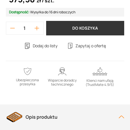
zł
szt.
Dostępność:
Wysyłka do 16 dni roboczych
DO KOSZYKA
Dodaj do listy
Zapytaj o ofertę
Ubezpieczona
Wsparcie doradcy
Klienci nam ufają
przesyłka
technicznego
(TrustMate 4.9/5)
Opis produktu