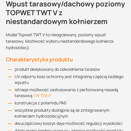
Wpust tarasowy/dachowy poziomy
TOPWET TWT V z
niestandardowym kołnierzem
Model Topwet TWT V to nieogrzewany, poziomy wpust
tarasowy. Możliwość wyboru niestandardowego kołnierza
hydroizolacji
Charakterystyka produktu
produkt dedykowany do odwodnienia tarasów
UV odporny kosz ochronny jest integralną częścią każdego
wpustu
istnieje możliwość zastosowania z perforowaną nasadą
tarasową
TW TER P
konstrukcja z poliamidu PA6
wszystkie produkty dostępne są ze zintegrowanym
kołnierzem hydroizolacyjnym
dwuczęściowy koszyk daje możliwość regulacji wysokości
dzięki małej średnicy korpusu, istnieje możliwość montażu