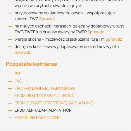
wpustu w korytach odwadniających
przystosowany do dachów zielonych – współpracuje z
koszem TWZ
Sprawdź
na małych dachach i tarasach: zalecany dodatkowy wpust
TWT/TWTE lub przelew awaryjny TWPP
Sprawdź
wersja skośna – możliwość przedłużenia rurą 1 m
Sprawdź
dostępny kosz zlewowy dopasowany do średnicy wylotu
Sprawdź
Pozostałe kołnierze
BIT
PVC
TPO/FPO BAUDER THERMOPLAN
EPDM RESITRIX SKW FULL BOND
EPDM ELEVATE (FIRESTONE) SA FLASHING
EPDM ALPHADAM ALPHATHOR
HERTALAN EASY COVER