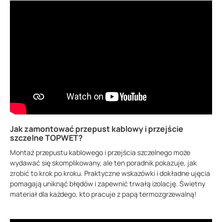
Jak zamontować przepust kablowy i przejście
szczelne TOPWET?
Montaż przepustu kablowego i przejścia szczelnego może
wydawać się skomplikowany, ale ten poradnik pokazuje, jak
zrobić to krok po kroku. Praktyczne wskazówki i dokładne ujęcia
pomagają uniknąć błędów i zapewnić trwałą izolację. Świetny
materiał dla każdego, kto pracuje z papą termozgrzewalną!