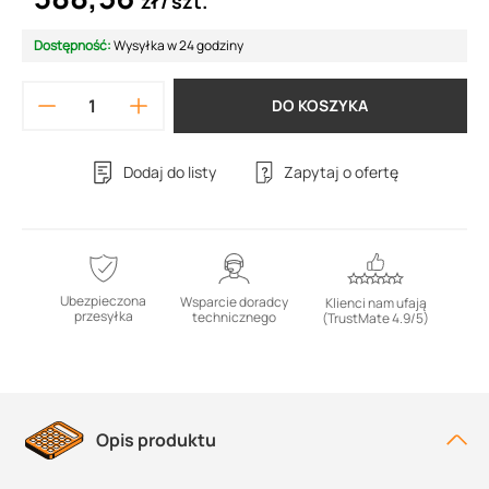
zł
szt.
Dostępność:
Wysyłka w 24 godziny
DO KOSZYKA
Dodaj do listy
Zapytaj o ofertę
Ubezpieczona
Wsparcie doradcy
Klienci nam ufają
przesyłka
technicznego
(TrustMate 4.9/5)
Opis produktu