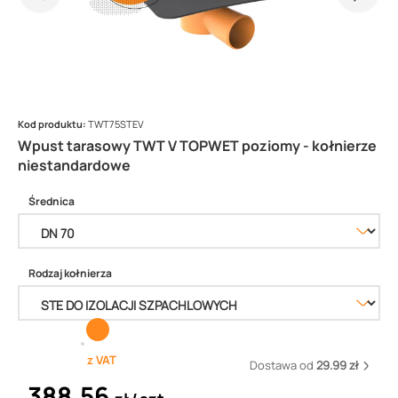
Kod produktu:
TWT75STEV
Wpust tarasowy TWT V TOPWET poziomy - kołnierze
niestandardowe
Średnica
Rodzaj kołnierza
z VAT
Dostawa od
29.99 zł
388,56