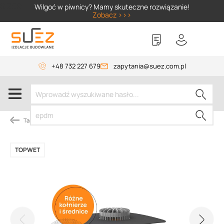
SIZER
Wilgoć w piwnicy? Mamy skuteczne rozwiązanie!
Zobacz >>>
+48 732 227 679
zapytania@suez.com.pl
Tarasy i balkony
TOPWET