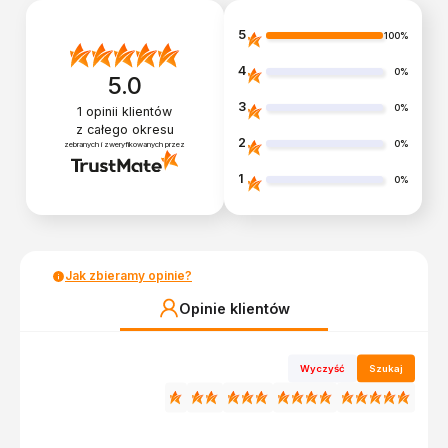
5
100%
4
0%
5.0
3
0%
1
opinii klientów
z całego okresu
2
0%
zebranych i zweryfikowanych przez
1
0%
Jak zbieramy opinie?
Opinie klientów
Wyczyść
Szukaj