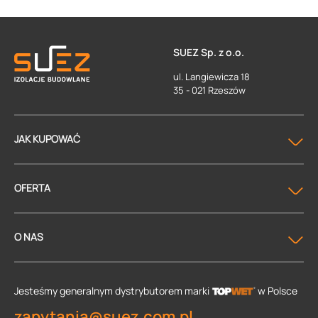
SUEZ Sp. z o.o.
ul. Langiewicza 18
35 - 021 Rzeszów
JAK KUPOWAĆ
OFERTA
O NAS
Jesteśmy generalnym dystrybutorem
marki
w Polsce
zapytania@suez.com.pl