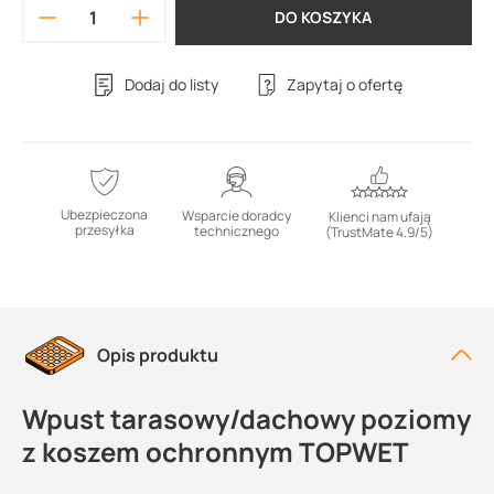
DO KOSZYKA
Dodaj do listy
Zapytaj o ofertę
Ubezpieczona
Wsparcie doradcy
Klienci nam ufają
przesyłka
technicznego
(TrustMate 4.9/5)
Opis produktu
Wpust tarasowy/dachowy poziomy
z koszem ochronnym TOPWET