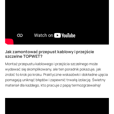
Jak zamontować przepust kablowy i przejście
szczelne TOPWET?
Montaż przepustu kablowego i przejścia szczelnego może
wydawać się skomplikowany, ale ten poradnik pokazuje, jak
zrobić to krok po kroku. Praktyczne wskazówki i dokładne ujęcia
pomagają uniknąć błędów i zapewnić trwałą izolację. Świetny
materiał dla każdego, kto pracuje z papą termozgrzewalną!