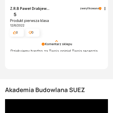
Z.R.B Paweł Drabjew...
zweryfikowano
5
Produkt pierwsza klasa
12/6/2022
0
0
Komentarz sklepu
Dziękujemy bardzo za Twoją opinię! Twoja recenzja
wiele dla nas znaczy - dzięki niej wiemy, że jesteśmy
na właściwym torze :) Z pozdrowieniami, obsługa
sklepu.
Akademia Budowlana SUEZ