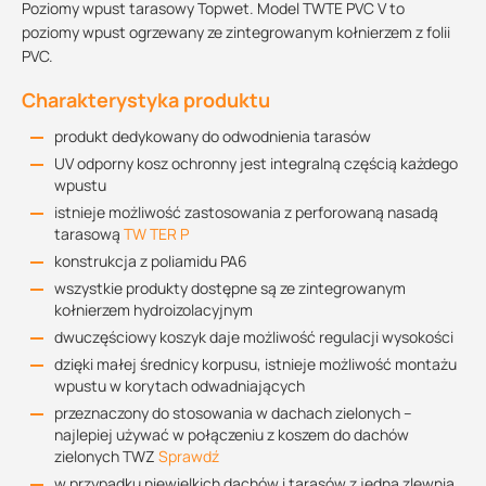
Poziomy wpust tarasowy Topwet. Model TWTE PVC V to
poziomy wpust ogrzewany ze zintegrowanym kołnierzem z folii
PVC.
Charakterystyka produktu
produkt dedykowany do odwodnienia tarasów
UV odporny kosz ochronny jest integralną częścią każdego
wpustu
istnieje możliwość zastosowania z perforowaną nasadą
tarasową
TW TER P
konstrukcja z poliamidu PA6
wszystkie produkty dostępne są ze zintegrowanym
kołnierzem hydroizolacyjnym
dwuczęściowy koszyk daje możliwość regulacji wysokości
dzięki małej średnicy korpusu, istnieje możliwość montażu
wpustu w korytach odwadniających
przeznaczony do stosowania w dachach zielonych –
najlepiej używać w połączeniu z koszem do dachów
zielonych TWZ
Sprawdź
w przypadku niewielkich dachów i tarasów z jedną zlewnią