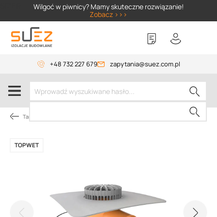
SIZER
Wilgoć w piwnicy? Mamy skuteczne rozwiązanie!
Zobacz >>>
+48 732 227 679
zapytania@suez.com.pl
Tarasy i balkony
TOPWET