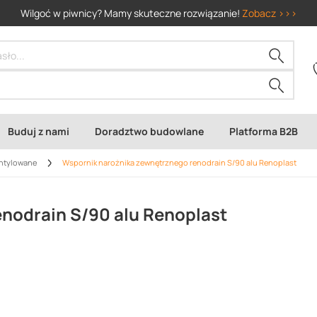
Wilgoć w piwnicy? Mamy skuteczne rozwiązanie!
Zobacz >>>
Buduj z nami
Doradztwo budowlane
Platforma B2B
entylowane
Wspornik narożnika zewnętrznego renodrain S/90 alu Renoplast
nodrain S/90 alu Renoplast