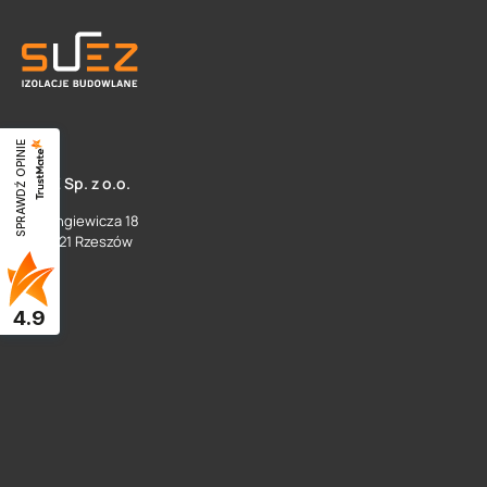
SPRAWDŹ OPINIE
SUEZ Sp. z o.o.
ul. Langiewicza 18
35 - 021 Rzeszów
4.9