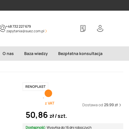
+48 732 227 679
zapytania@suez.com.pl
O nas
Baza wiedzy
Bezpłatna konsultacja
RENOPLAST
z VAT
Dostawa od
29.99 zł
50,86
zł
szt.
Dostępność:
Wysyłka do 16 dni roboczych