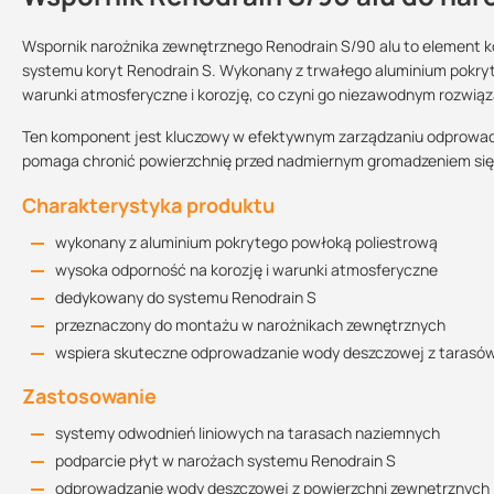
Wspornik narożnika zewnętrznego Renodrain S/90 alu to element k
systemu koryt Renodrain S. Wykonany z trwałego aluminium pokry
warunki atmosferyczne i korozję, co czyni go niezawodnym rozwi
Instrukcja montażu
Sprzedajemy na:
Podlega zwrotowi?:
2.5 MB
sztuki
tak
Ten komponent jest kluczowy w efektywnym zarządzaniu odprowa
pomaga chronić powierzchnię przed nadmiernym gromadzeniem się 
Charakterystyka produktu
Informacja techniczna
2.26 MB
wykonany z aluminium pokrytego powłoką poliestrową
wysoka odporność na korozję i warunki atmosferyczne
dedykowany do systemu Renodrain S
przeznaczony do montażu w narożnikach zewnętrznych
wspiera skuteczne odprowadzanie wody deszczowej z tarasó
Zastosowanie
systemy odwodnień liniowych na tarasach naziemnych
podparcie płyt w narożach systemu Renodrain S
odprowadzanie wody deszczowej z powierzchni zewnętrznych