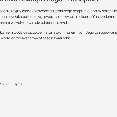
onstrukcyjny zaprojektowany do stabilnego podparcia płyt w narożnik
tego powłoką poliestrową, gwarantuje wysoką odporność na zmienne
Maszy pytania lub wątpliwości?
ązaniem w systemach odwodnień liniowych.
POBIERZ
Skontaktuj się z nami
dzaniem wody deszczowej na tarasach naziemnych. Jego zastosowani
wody, co zwiększa żywotność nawierzchni.
Wojciech Reichert
Specjalista doradca
POBIERZ
+48 732 227 697
07:00 - 15:00
wojciech@suez.com.pl
w naziemnych