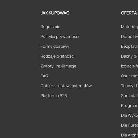
JAK KUPOWAĆ
OFERTA
Regulamin
Materiały
Polityka prywatności
Doradzt
Formy dostawy
Bezpłatn
Rodzaje płatności
Dachy pł
Zwroty i reklamacje
Izolacja
FAQ
Osuszani
Dobierz zestaw materiałów
Tarasy i 
Platforma B2B
Sprzeda
Program
Dla Wyk
Dla Hurt
Dla Archi