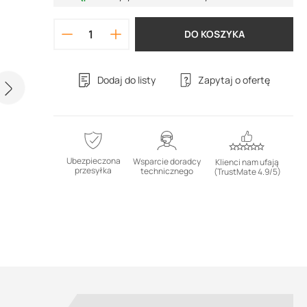
DO KOSZYKA
Dodaj do listy
Zapytaj o ofertę
Ubezpieczona
Wsparcie doradcy
Klienci nam ufają
przesyłka
technicznego
(TrustMate 4.9/5)