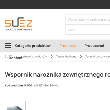
SIZER
Kategorie produktów
Promocje
Producenci
SUEZ
Kategorie produktów
Tarasy i balkony
Tarasy i balkony w
Kontakt
Wspornik narożnika zewnętrznego re
Kod produktu:
R-RDS-WS-NZ-NW-90-ALU