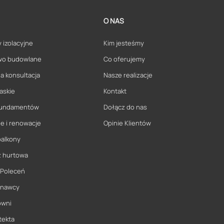
O NAS
 izolacyjne
Kim jesteśmy
wo budowlane
Co oferujemy
a konsultacja
Nasze realizacje
askie
Kontakt
 fundamentów
Dołącz do nas
e i renowacje
Opinie Klientów
balkony
ż hurtowa
 Poleceń
onawcy
owni
tekta