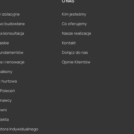
O NAS
 izolacyjne
Kim jesteśmy
wo budowlane
Co oferujemy
a konsultacja
Nasze realizacje
askie
Kontakt
 fundamentów
Dołącz do nas
e i renowacje
Opinie Klientów
balkony
ż hurtowa
 Poleceń
onawcy
owni
tekta
stora Indywidualnego