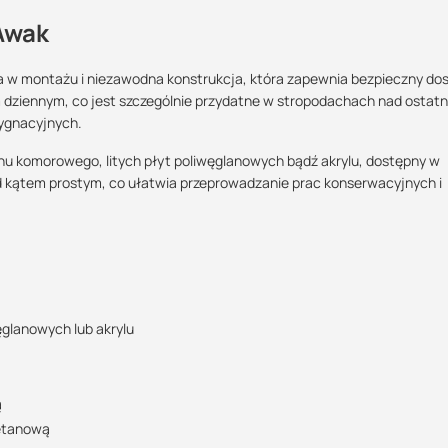
Awak
 w montażu i niezawodna konstrukcja, która zapewnia bezpieczny do
dziennym, co jest szczególnie przydatne w stropodachach nad ostatn
Maszy pytania lub wątpliwości?
ygnacyjnych.
Skontaktuj się z nami
u komorowego, litych płyt poliwęglanowych bądź akrylu, dostępny w
od kątem prostym, co ułatwia przeprowadzanie prac konserwacyjnych i
Justyna Sowa
Specjalista doradca
acja techniczna
+48 732 227 687
1.58 MB
07:00 - 15:00
justyna@suez.com.pl
POBIERZ
ęglanowych lub akrylu
ą
retanową