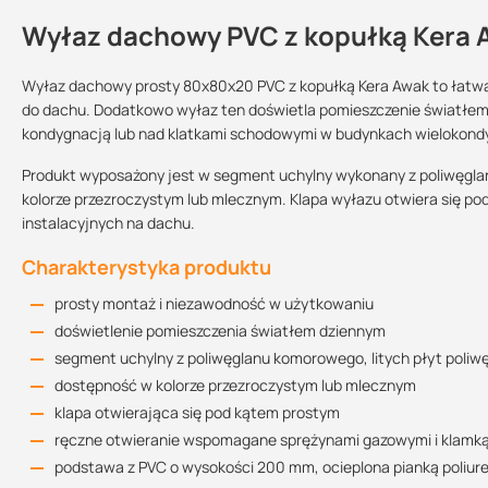
Wyłaz dachowy PVC z kopułką Kera 
Kontakt
Wyłaz dachowy prosty 80x80x20 PVC z kopułką Kera Awak to łatwa
do dachu. Dodatkowo wyłaz ten doświetla pomieszczenie światłem 
kondygnacją lub nad klatkami schodowymi w budynkach wielokond
Sprzedajemy na:
Podlega zwrotowi?:
sztuki
tak
Produkt wyposażony jest w segment uchylny wykonany z poliwęglan
kolorze przezroczystym lub mlecznym. Klapa wyłazu otwiera się p
instalacyjnych na dachu.
Dokument
Charakterystyka produktu
prosty montaż i niezawodność w użytkowaniu
doświetlenie pomieszczenia światłem dziennym
segment uchylny z poliwęglanu komorowego, litych płyt poliw
dostępność w kolorze przezroczystym lub mlecznym
klapa otwierająca się pod kątem prostym
ręczne otwieranie wspomagane sprężynami gazowymi i klamk
podstawa z PVC o wysokości 200 mm, ocieplona pianką poliu