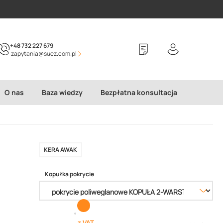
+48 732 227 679
zapytania@suez.com.pl
O nas
Baza wiedzy
Bezpłatna konsultacja
KERA AWAK
Kopułka pokrycie
z VAT