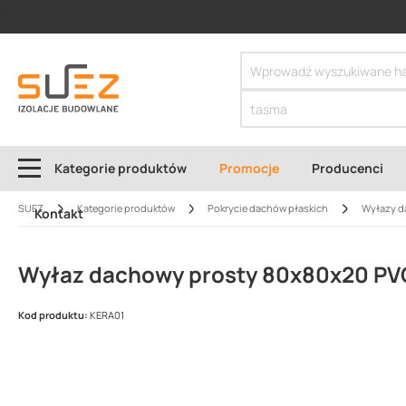
SIZER
Kategorie produktów
Promocje
Producenci
SUEZ
Kategorie produktów
Pokrycie dachów płaskich
Wyłazy 
Kontakt
Wyłaz dachowy prosty 80x80x20 PVC
Kod produktu:
KERA01