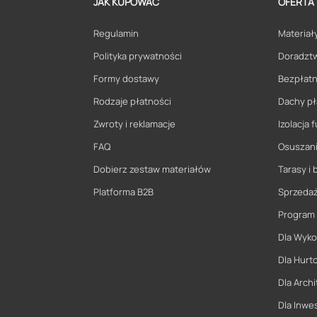
JAK KUPOWAĆ
OFERTA
Regulamin
Materiały
Polityka prywatności
Doradzt
Formy dostawy
Bezpłatn
Rodzaje płatności
Dachy pł
Zwroty i reklamacje
Izolacja
FAQ
Osuszani
Dobierz zestaw materiałów
Tarasy i 
Platforma B2B
Sprzeda
Program
Dla Wyk
Dla Hurt
Dla Archi
Dla Inwe