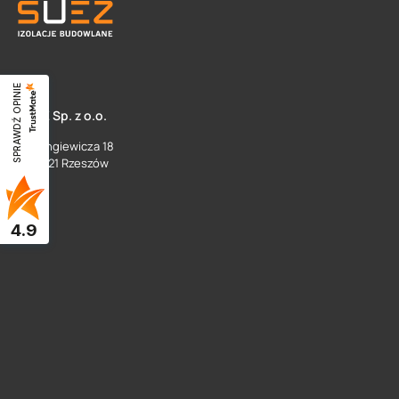
SPRAWDŹ OPINIE
SUEZ Sp. z o.o.
ul. Langiewicza 18
35 - 021 Rzeszów
4.9