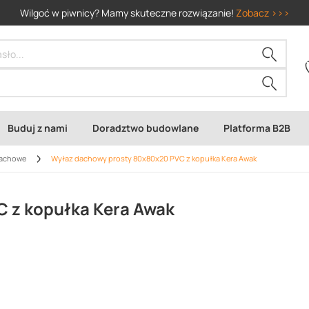
Wilgoć w piwnicy? Mamy skuteczne rozwiązanie!
Zobacz >>>
Buduj z nami
Doradztwo budowlane
Platforma B2B
dachowe
Wyłaz dachowy prosty 80x80x20 PVC z kopułka Kera Awak
 z kopułka Kera Awak