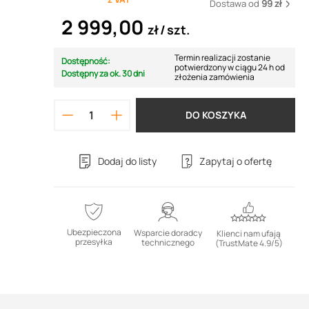
Dostawa od
99 zł
2 999,00
zł
szt.
Termin realizacji zostanie
Dostępność:
potwierdzony w ciągu 24 h od
Dostępny za ok. 30 dni
złożenia zamówienia
DO KOSZYKA
Dodaj do listy
Zapytaj o ofertę
Ubezpieczona
Wsparcie doradcy
Klienci nam ufają
przesyłka
technicznego
(TrustMate 4.9/5)