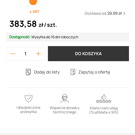
z VAT
Dostawa od
29.99 zł
383,58
zł
szt.
Dostępność:
Wysyłka do 16 dni roboczych
DO KOSZYKA
Dodaj do listy
Zapytaj o ofertę
Ubezpieczona
Wsparcie doradcy
Klienci nam ufają
przesyłka
technicznego
(TrustMate 4.9/5)