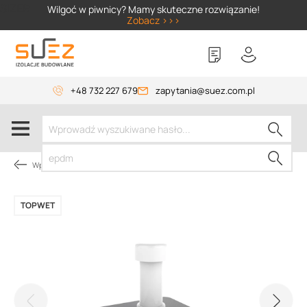
SIZER
Wilgoć w piwnicy? Mamy skuteczne rozwiązanie!
Zobacz >>>
+48 732 227 679
zapytania@suez.com.pl
Wpusty i akcesoria
TOPWET