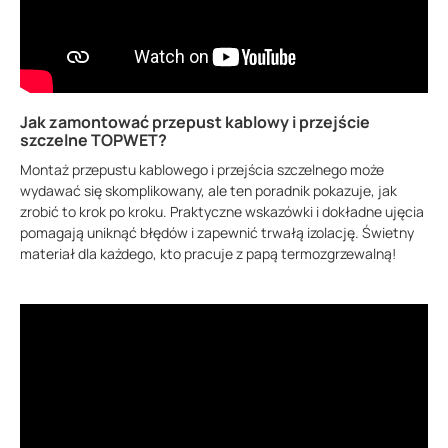
Jak zamontować przepust kablowy i przejście
szczelne TOPWET?
Montaż przepustu kablowego i przejścia szczelnego może
wydawać się skomplikowany, ale ten poradnik pokazuje, jak
zrobić to krok po kroku. Praktyczne wskazówki i dokładne ujęcia
pomagają uniknąć błędów i zapewnić trwałą izolację. Świetny
materiał dla każdego, kto pracuje z papą termozgrzewalną!