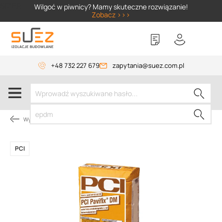
SIZER
Wilgoć w piwnicy? Mamy skuteczne rozwiązanie!
Zobacz >>>
+48 732 227 679
zapytania@suez.com.pl
Wylewki, materiały do betonu
PCI