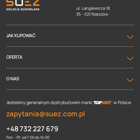
ul. Langiewicza 18
35 - 021 Rzeszów
JAK KUPOWAĆ
OFERTA
O NAS
Jesteśmy generalnym dystrybutorem
marki
w Polsce
zapytania@suez.com.pl
+48 732 227 679
Pon. - Pt. od 7:00 do 16:00