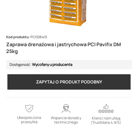
Kod produktu:
PCI3264/0
Zaprawa drenażowa i jastrychowa PCI Pavifix DM
25kg
Dostępność:
Wycofany u producenta
ZAPYTAJ O PRODUKT PODOBNY
Ubezpieczona
Wsparcie doradcy
Klienci nam ufają
przesyłka
technicznego
(TrustMate 4.9/5)