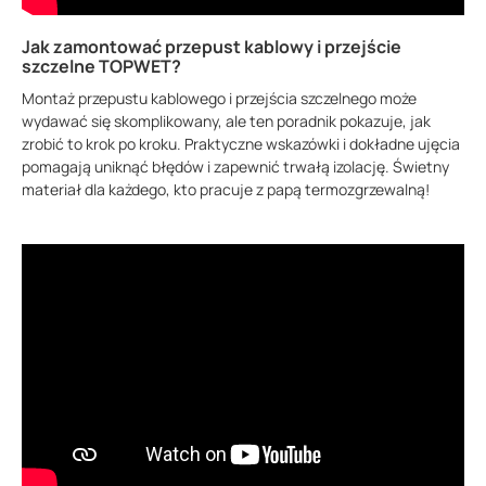
Jak zamontować przepust kablowy i przejście
szczelne TOPWET?
Montaż przepustu kablowego i przejścia szczelnego może
wydawać się skomplikowany, ale ten poradnik pokazuje, jak
zrobić to krok po kroku. Praktyczne wskazówki i dokładne ujęcia
pomagają uniknąć błędów i zapewnić trwałą izolację. Świetny
materiał dla każdego, kto pracuje z papą termozgrzewalną!