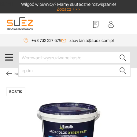
SIZER
Wilgoć w piwnicy? Mamy skuteczne rozwiązanie!
Zobacz >>>
+48 732 227 679
zapytania@suez.com.pl
Łazienka
BOSTIK