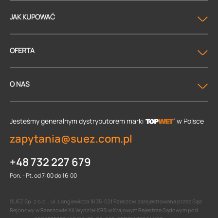
JAK KUPOWAĆ
OFERTA
O NAS
Jesteśmy generalnym dystrybutorem
marki
w Polsce
zapytania@suez.com.pl
+48 732 227 679
Pon. - Pt. od 7:00 do 16:00
SUEZ Sp. z o.o. , ul. Langiewicza 18 35-021 Rzeszów, zarejestrowana przez Sąd
Rejonowy w Rzeszowie XII Wydział KRS w Krajowym Rejestrze Sądowym pod