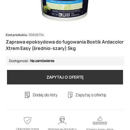
Kod produktu:
30606754
Zaprawa epoksydowa do fugowania Bostik Ardacolor
Xtrem Easy (średnio-szary) 5kg
Dostępność:
Na zamówienie
ZAPYTAJ O OFERTĘ
Dodaj do listy
Zapytaj o ofertę
Ubezpieczona
Wsparcie doradcy
Klienci nam ufają