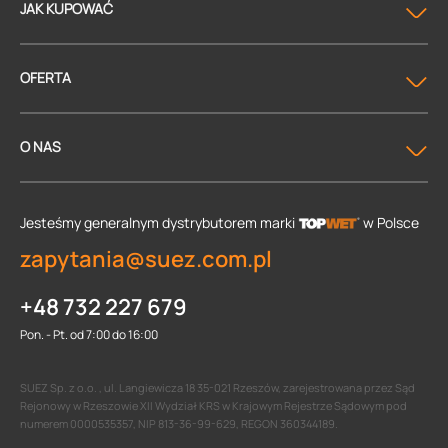
JAK KUPOWAĆ
OFERTA
O NAS
Jesteśmy generalnym dystrybutorem
marki
w Polsce
zapytania@suez.com.pl
+48 732 227 679
Pon. - Pt. od 7:00 do 16:00
SUEZ Sp. z o.o. , ul. Langiewicza 18 35-021 Rzeszów, zarejestrowana przez Sąd
Rejonowy w Rzeszowie XII Wydział KRS w Krajowym Rejestrze Sądowym pod
numerem 0000535357, NIP 813-36-99-629, REGON 360344189.