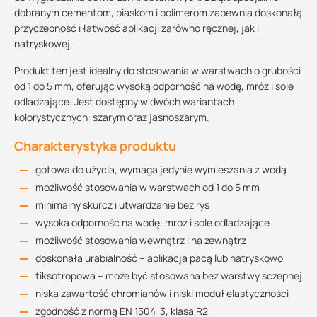
dobranym cementom, piaskom i polimerom zapewnia doskonałą
przyczepność i łatwość aplikacji zarówno ręcznej, jak i
natryskowej.
Produkt ten jest idealny do stosowania w warstwach o grubości
od 1 do 5 mm, oferując wysoką odporność na wodę, mróz i sole
odladzające. Jest dostępny w dwóch wariantach
kolorystycznych: szarym oraz jasnoszarym.
Charakterystyka produktu
gotowa do użycia, wymaga jedynie wymieszania z wodą
możliwość stosowania w warstwach od 1 do 5 mm
minimalny skurcz i utwardzanie bez rys
wysoka odporność na wodę, mróz i sole odladzające
możliwość stosowania wewnątrz i na zewnątrz
doskonała urabialność – aplikacja pacą lub natryskowo
tiksotropowa – może być stosowana bez warstwy sczepnej
niska zawartość chromianów i niski moduł elastyczności
zgodność z normą EN 1504-3, klasa R2