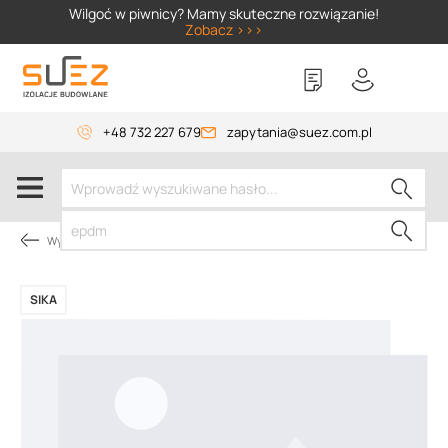
SIZER
Wilgoć w piwnicy? Mamy skuteczne rozwiązanie!
Zobacz >>>
+48 732 227 679
zapytania@suez.com.pl
Wylewki, materiały do betonu
SIKA