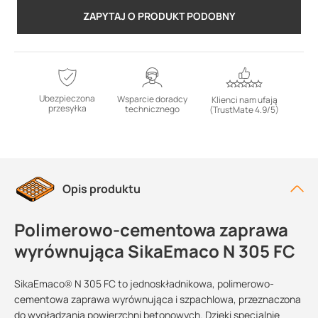
ZAPYTAJ O PRODUKT PODOBNY
Ubezpieczona
Wsparcie doradcy
Klienci nam ufają
przesyłka
technicznego
(TrustMate 4.9/5)
Opis produktu
Polimerowo-cementowa zaprawa
wyrównująca SikaEmaco N 305 FC
SikaEmaco® N 305 FC to jednoskładnikowa, polimerowo-
cementowa zaprawa wyrównująca i szpachlowa, przeznaczona
do wygładzania powierzchni betonowych. Dzięki specjalnie