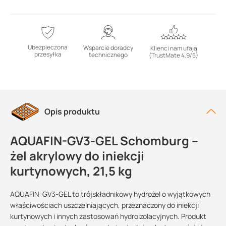
Ubezpieczona
Wsparcie doradcy
Klienci nam ufają
przesyłka
technicznego
(TrustMate 4.9/5)
Opis produktu
AQUAFIN-GV3-GEL Schomburg –
żel akrylowy do iniekcji
kurtynowych, 21,5 kg
AQUAFIN-GV3-GEL to trójskładnikowy hydrożel o wyjątkowych
właściwościach uszczelniających, przeznaczony do iniekcji
kurtynowych i innych zastosowań hydroizolacyjnych. Produkt