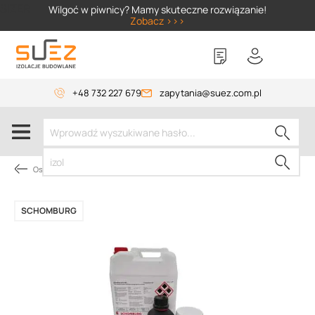
SIZER
Wilgoć w piwnicy? Mamy skuteczne rozwiązanie!
Zobacz >>>
+48 732 227 679
zapytania@suez.com.pl
Osuszanie budynków
SCHOMBURG