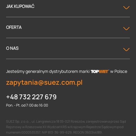
JAK KUPOWAĆ
OFERTA
O NAS
Jesteśmy generalnym dystrybutorem
marki
w Polsce
zapytania@suez.com.pl
+48 732 227 679
Pon. - Pt. od 7:00 do 16:00
SUEZ Sp. z o.o. , ul. Langiewicza 18 35-021 Rzeszów, zarejestrowana przez Sąd
Rejonowy w Rzeszowie XII Wydział KRS w Krajowym Rejestrze Sądowym pod
numerem 0000535357, NIP 813-36-99-629, REGON 360344189.