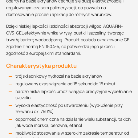
oparty na bazie akrylanów cechuje się dużą elastycznością i
regulowanym czasem polimeryzacji, co pozwala na
dostosowanie procesu aplikacji do różnych warunków.
Dzięki niskiej lepkości i zdolności absorpcji wilgoci AQUAFIN-
GV3-GEL efektywnie wnika w rysy, pustki i szczeliny, tworząc
trwałą barierę wodoodporną. Produkt posiada oznakowanie CE
zgodnie z normą EN 1504-5, co potwierdza jego jakość i
zgodność z europejskimi standardami.
Charakterystyka produktu
trójskładnikowy hydrożel na bazie akrylanów
regulowany czas wiązania od 15 sekund do 15 minut
bardzo niska lepkość umożliwiająca precyzyjne wypełnianie
szczelin
wysoka elastyczność po utwardzeniu (wydłużenie przy
zerwaniu ok. 750%)
odporność chemiczna na działanie wielu substancji, takich
jak woda morska, benzyna, etanol
możliwość stosowania w szerokim zakresie temperatur od