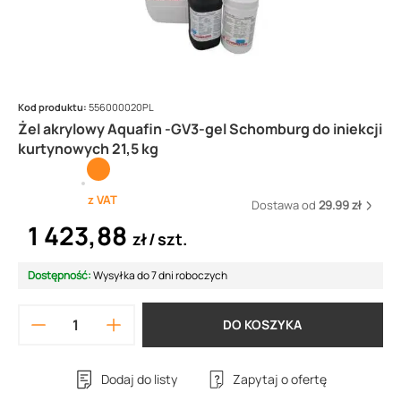
Kod produktu:
556000020PL
Żel akrylowy Aquafin -GV3-gel Schomburg do iniekcji
kurtynowych 21,5 kg
z VAT
Dostawa od
29.99 zł
1 423,88
zł
szt.
Dostępność:
Wysyłka do 7 dni roboczych
DO KOSZYKA
Dodaj do listy
Zapytaj o ofertę