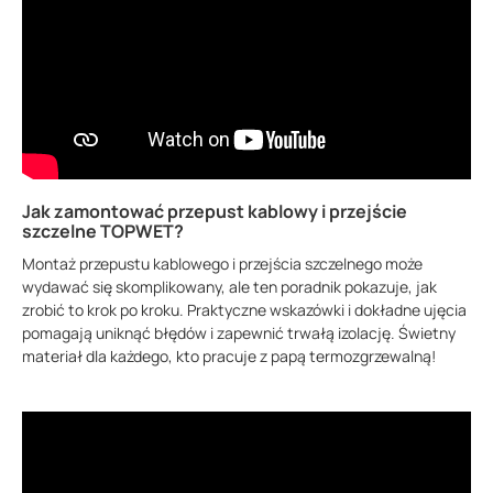
Jak zamontować przepust kablowy i przejście
szczelne TOPWET?
Montaż przepustu kablowego i przejścia szczelnego może
wydawać się skomplikowany, ale ten poradnik pokazuje, jak
zrobić to krok po kroku. Praktyczne wskazówki i dokładne ujęcia
pomagają uniknąć błędów i zapewnić trwałą izolację. Świetny
materiał dla każdego, kto pracuje z papą termozgrzewalną!