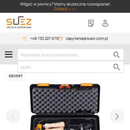
SIZER
Wilgoć w piwnicy? Mamy skuteczne rozwiązanie!
Zobacz >>>
+48 732 227 679
zapytania@suez.com.pl
SIEVERT