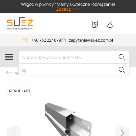
SIZER
Wilgoć w piwnicy? Mamy skuteczne rozwiązanie!
Zobacz >>>
+48 732 227 679
zapytania@suez.com.pl
Tarasy i balkony
RENOPLAST