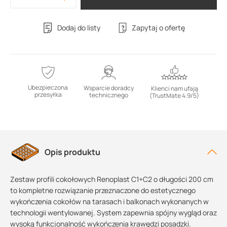
Dodaj do listy
Zapytaj o ofertę
Ubezpieczona
Wsparcie doradcy
Klienci nam ufają
przesyłka
technicznego
(TrustMate 4.9/5)
Opis produktu
Zestaw profili cokołowych Renoplast C1+C2 o długości 200 cm
to kompletne rozwiązanie przeznaczone do estetycznego
wykończenia cokołów na tarasach i balkonach wykonanych w
technologii wentylowanej. System zapewnia spójny wygląd oraz
wysoką funkcjonalność wykończenia krawędzi posadzki.