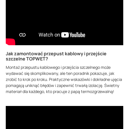
Jak zamontować przepust kablowy i przejście
szczelne TOPWET?
Montaż przepustu kablowego i przejścia szczelnego może
wydawać się skomplikowany, ale ten poradnik pokazuje, jak
zrobić to krok po kroku. Praktyczne wskazówki i dokładne ujęcia
pomagają uniknąć błędów i zapewnić trwałą izolację. Świetny
materiał dla każdego, kto pracuje z papą termozgrzewalną!