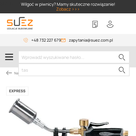
SIZER
Wilgoć w piwnicy? Mamy skuteczne rozwiązanie!
Zobacz >>>
+48 732 227 679
zapytania@suez.com.pl
Narzędzia dekarskie
EXPRESS