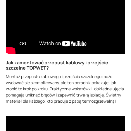
Jak zamontować przepust kablowy i przejście
szczelne TOPWET?
Montaż przepustu kablowego i przejścia szczelnego może
wydawać się skomplikowany, ale ten poradnik pokazuje, jak
zrobić to krok po kroku. Praktyczne wskazówki i dokładne ujęcia
pomagają uniknąć błędów i zapewnić trwałą izolację. Świetny
materiał dla każdego, kto pracuje z papą termozgrzewalną!