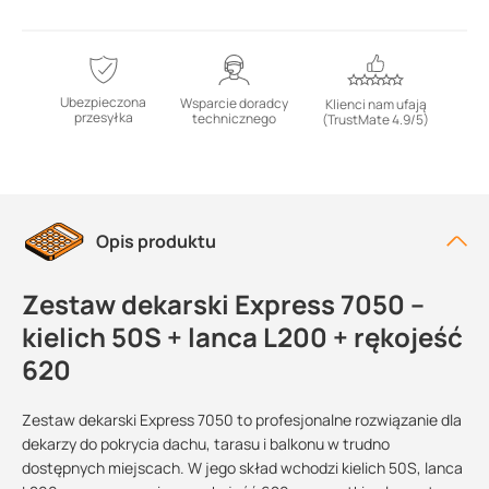
Ubezpieczona
Wsparcie doradcy
Klienci nam ufają
przesyłka
technicznego
(TrustMate 4.9/5)
Opis produktu
Zestaw dekarski Express 7050 –
kielich 50S + lanca L200 + rękojeść
620
Zestaw dekarski Express 7050 to profesjonalne rozwiązanie dla
dekarzy do pokrycia dachu, tarasu i balkonu w trudno
dostępnych miejscach. W jego skład wchodzi kielich 50S, lanca