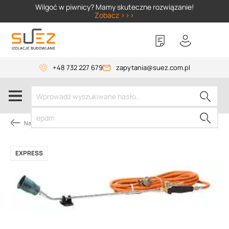
SIZER
Wilgoć w piwnicy? Mamy skuteczne rozwiązanie!
Zobacz >>>
+48 732 227 679
zapytania@suez.com.pl
Narzędzia dekarskie
EXPRESS