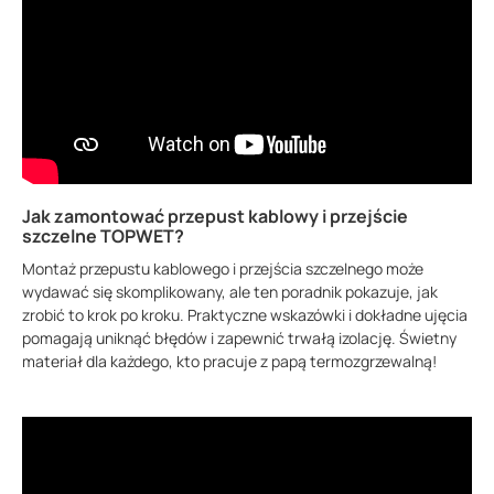
Jak zamontować przepust kablowy i przejście
szczelne TOPWET?
Montaż przepustu kablowego i przejścia szczelnego może
wydawać się skomplikowany, ale ten poradnik pokazuje, jak
zrobić to krok po kroku. Praktyczne wskazówki i dokładne ujęcia
pomagają uniknąć błędów i zapewnić trwałą izolację. Świetny
materiał dla każdego, kto pracuje z papą termozgrzewalną!