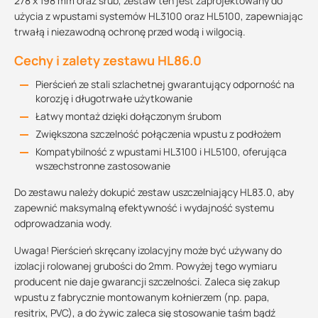
278 x 198 mm oraz śrub, zestaw ten jest zaprojektowany do
użycia z wpustami systemów HL3100 oraz HL5100, zapewniając
trwałą i niezawodną ochronę przed wodą i wilgocią.
Cechy i zalety zestawu HL86.0
Pierścień ze stali szlachetnej gwarantujący odporność na
korozję i długotrwałe użytkowanie
Łatwy montaż dzięki dołączonym śrubom
Zwiększona szczelność połączenia wpustu z podłożem
Kompatybilność z wpustami HL3100 i HL5100, oferująca
wszechstronne zastosowanie
Do zestawu należy dokupić zestaw uszczelniający HL83.0, aby
zapewnić maksymalną efektywność i wydajność systemu
odprowadzania wody.
Uwaga! Pierścień skręcany izolacyjny może być używany do
izolacji rolowanej grubości do 2mm. Powyżej tego wymiaru
producent nie daje gwarancji szczelności. Zaleca się zakup
wpustu z fabrycznie montowanym kołnierzem (np. papa,
resitrix, PVC), a do żywic zaleca się stosowanie taśm bądź