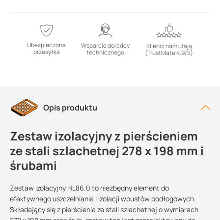
Ubezpieczona
Wsparcie doradcy
Klienci nam ufają
przesyłka
technicznego
(TrustMate 4.9/5)
Opis produktu
Zestaw izolacyjny z pierścieniem
ze stali szlachetnej 278 x 198 mm i
śrubami
Zestaw izolacyjny HL86.0 to niezbędny element do
efektywnego uszczelniania i izolacji wpustów podłogowych.
Składający się z pierścienia ze stali szlachetnej o wymiarach