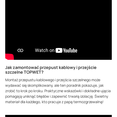
Jak zamontować przepust kablowy i przejście
szczelne TOPWET?
Montaż przepustu kablowego i przejścia szczelnego może
wydawać się skomplikowany, ale ten poradnik pokazuje, jak
zrobić to krok po kroku. Praktyczne wskazówki i dokładne ujęcia
pomagają uniknąć błędów i zapewnić trwałą izolację. Świetny
materiał dla każdego, kto pracuje z papą termozgrzewalną!