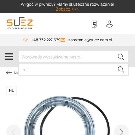
SIZER
Wilgoć w piwnicy? Mamy skuteczne rozwiązanie!
Zobacz >>>
+48 732 227 679
zapytania@suez.com.pl
Izolacja piwnic od wewnątrz
HL