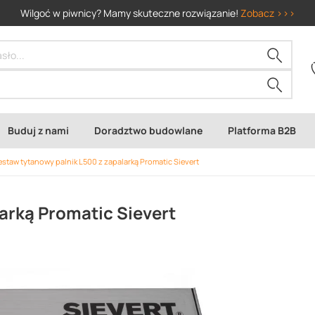
Wilgoć w piwnicy? Mamy skuteczne rozwiązanie!
Zobacz >>>
Buduj z nami
Doradztwo budowlane
Platforma B2B
estaw tytanowy palnik L500 z zapalarką Promatic Sievert
arką Promatic Sievert