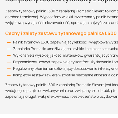
Zestaw tytanowy palnik L500 z zapalarką Promatic Sievert to kom
obróbce termicznej. Wyposażony w lekki i wytrzymały palnik tytan
wyjątkową wydajność i niezawodność, spełniając najwyższe standa
Sprzedajemy na:
Podlega zwrotowi?:
sztuki
tak
Cechy i zalety zestawu tytanowego palnika L500 
Palnik tytanowy L500 zapewniający lekkość i wyjątkową wyt
Zapalarka Promatic umożliwiająca szybkie i bezpieczne uruch
Wykonanie z wysokiej jakości materiałów, gwarantujących trw
Ergonomiczny uchwyt zapewniający komfort użytkowania i pr
Regulowany płomień umożliwiający dostosowanie intensywno
Kompletny zestaw zawiera wszystkie niezbędne akcesoria do
Zestaw tytanowy palnik L500 z zapalarką Promatic Sievert jest ide
wydajnego sprzętu do wykonywania prac związanych z obróbką te
zapewniają długotrwałą efektywność i bezpieczeństwo użytkowan