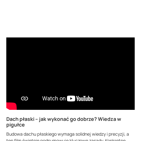
Dach płaski – jak wykonać go dobrze? Wiedza w
pigułce
Budowa dachu płaskiego wymaga solidnej wiedzy i precyzji, a
ten film świetnie podsumowuje kluczowe zasady. Konkretne