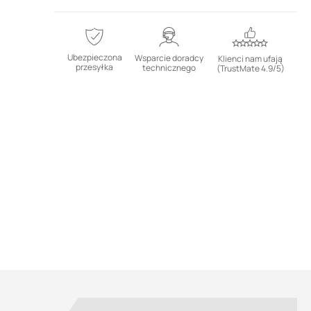
Ubezpieczona
Wsparcie doradcy
Klienci nam ufają
przesyłka
technicznego
(TrustMate 4.9/5)