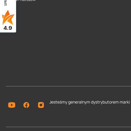
4.9
Jesteśmy generalnym dystrybutorem
marki