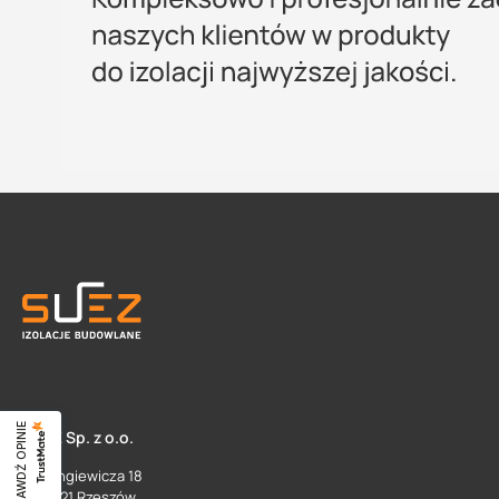
SPRAWDŹ OPINIE
SUEZ Sp. z o.o.
ul. Langiewicza 18
35 - 021 Rzeszów