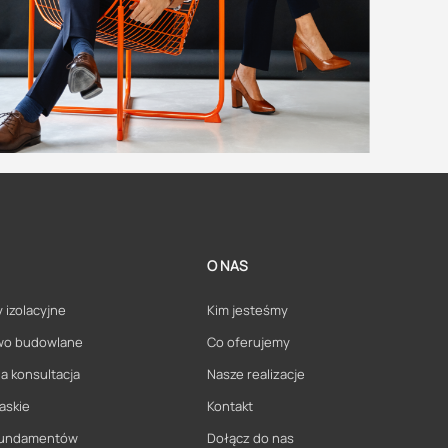
O NAS
 izolacyjne
Kim jesteśmy
wo budowlane
Co oferujemy
a konsultacja
Nasze realizacje
askie
Kontakt
 fundamentów
Dołącz do nas