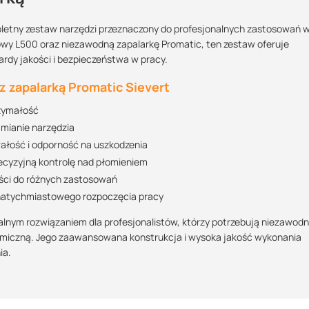
pletny zestaw narzędzi przeznaczony do profesjonalnych zastosowań 
owy L500 oraz niezawodną zapalarkę Promatic, ten zestaw oferuje
Maszy pytania lub wątpliwości?
rdy jakości i bezpieczeństwa w pracy.
Skontaktuj się z nami
z zapalarką Promatic Sievert
rzymałość
Kamil Świercz
amianie narzędzia
Specjalista doradca
ałość i odporność na uszkodzenia
+48 732 227 614
ecyzyjną kontrolę nad płomieniem
07:00 - 15:00
ści do różnych zastosowań
kamil.swiercz@suez.com.pl
 natychmiastowego rozpoczęcia pracy
alnym rozwiązaniem dla profesjonalistów, którzy potrzebują niezawodn
rmiczną. Jego zaawansowana konstrukcja i wysoka jakość wykonania
ia.