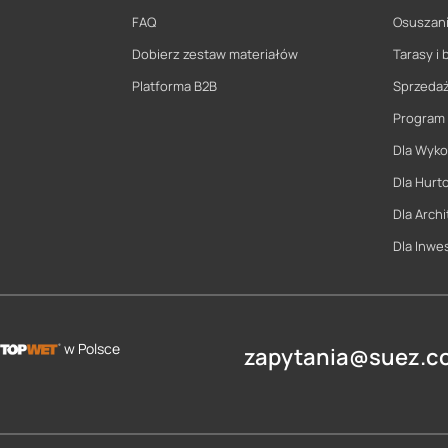
FAQ
Osuszani
Dobierz zestaw materiałów
Tarasy i 
Platforma B2B
Sprzeda
Program
Dla Wyk
Dla Hurt
Dla Archi
Dla Inwe
w Polsce
zapytania@suez.co