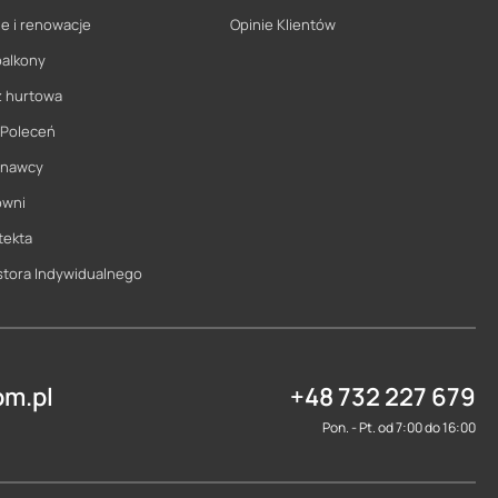
e i renowacje
Opinie Klientów
balkony
ż hurtowa
 Poleceń
onawcy
owni
tekta
stora Indywidualnego
m.pl
+48 732 227 679
Pon. - Pt. od 7:00 do 16:00