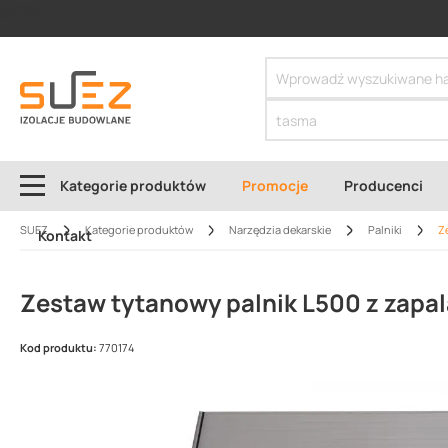
SIZER
Kategorie produktów
Promocje
Producenci
SUEZ
Kategorie produktów
Narzędzia dekarskie
Palniki
Z
Kontakt
Zestaw tytanowy palnik L500 z zapal
Kod produktu:
770174