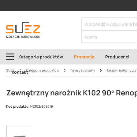
SIZER
Kategorie produktów
Promocje
Producenci
SUEZ
Kategorie produktów
Tarasy i balkony
Tarasy i balkony z 
Kontakt
Zewnętrzny narożnik K102 90° Renop
Kod produktu:
NZ102/908019