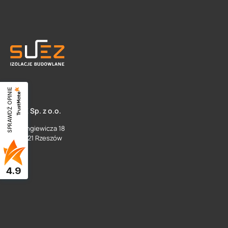
SPRAWDŹ OPINIE
SUEZ Sp. z o.o.
ul. Langiewicza 18
35 - 021 Rzeszów
4.9