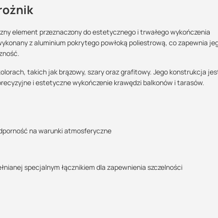
rożnik
czny element przeznaczony do estetycznego i trwałego wykończenia
wykonany z aluminium pokrytego powłoką poliestrową, co zapewnia je
Maszy pytania lub wątpliwości?
zność.
Skontaktuj się z nami
POBIERZ
olorach, takich jak brązowy, szary oraz grafitowy. Jego konstrukcja jes
precyzyjne i estetyczne wykończenie krawędzi balkonów i tarasów.
Marcin Inglot
Specjalista doradca
POBIERZ
+48 732 227 683
07:00 - 15:00
odporność na warunki atmosferyczne
marcin.inglot@suez.com.pl
POBIERZ
nianej specjalnym łącznikiem dla zapewnienia szczelności