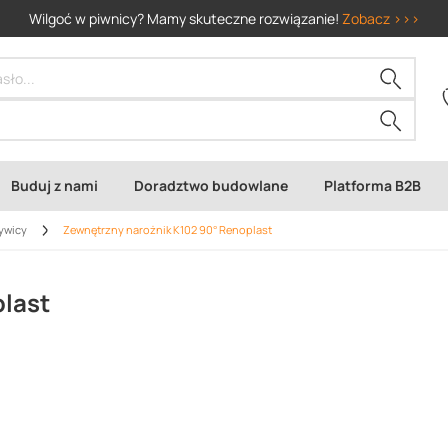
Wilgoć w piwnicy? Mamy skuteczne rozwiązanie!
Zobacz >>>
Buduj z nami
Doradztwo budowlane
Platforma B2B
żywicy
Zewnętrzny narożnik K102 90° Renoplast
last