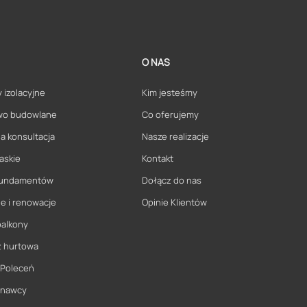
O NAS
 izolacyjne
Kim jesteśmy
wo budowlane
Co oferujemy
a konsultacja
Nasze realizacje
askie
Kontakt
 fundamentów
Dołącz do nas
e i renowacje
Opinie Klientów
balkony
ż hurtowa
 Poleceń
onawcy