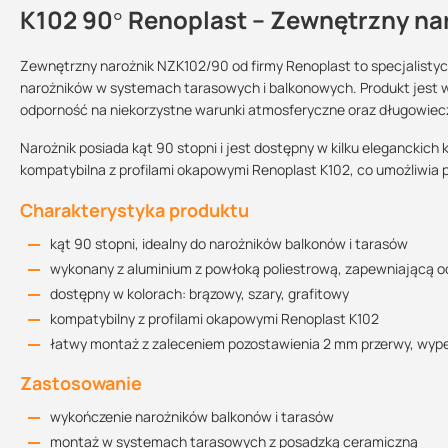
K102 90° Renoplast – Zewnętrzny na
Kontakt
Zewnętrzny narożnik NZK102/90 od firmy Renoplast to specjalisty
narożników w systemach tarasowych i balkonowych. Produkt jest 
odporność na niekorzystne warunki atmosferyczne oraz długowiec
Instrukcja montażu
Sprzedajemy na:
Podlega zwrotowi?:
1.34 MB
sztuki
tak
Narożnik posiada kąt 90 stopni i jest dostępny w kilku eleganckich k
kompatybilna z profilami okapowymi Renoplast K102, co umożliwia 
Charakterystyka produktu
Informacja techniczna
2.11 MB
kąt 90 stopni, idealny do narożników balkonów i tarasów
wykonany z aluminium z powłoką poliestrową, zapewniającą 
dostępny w kolorach: brązowy, szary, grafitowy
Deklaracja Właściwości Użytkowych
kompatybilny z profilami okapowymi Renoplast K102
3.32 MB
łatwy montaż z zaleceniem pozostawienia 2 mm przerwy, wypeł
Zastosowanie
wykończenie narożników balkonów i tarasów
montaż w systemach tarasowych z posadzką ceramiczną