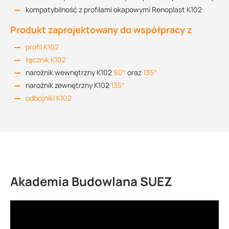
kompatybilność z profilami okapowymi Renoplast K102
Produkt zaprojektowany do współpracy z
profil K102
łącznik K102
narożnik wewnętrzny K102
90°
oraz
135°
narożnik zewnętrzny K102
135°
odbojniki K102
Akademia Budowlana SUEZ