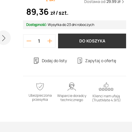
Dostawa od
29.99 zł
89,36
zł
szt.
Dostępność:
Wysyłka do 23 dni roboczych
DO KOSZYKA
Dodaj do listy
Zapytaj o ofertę
Ubezpieczona
Wsparcie doradcy
Klienci nam ufają
przesyłka
technicznego
(TrustMate 4.9/5)