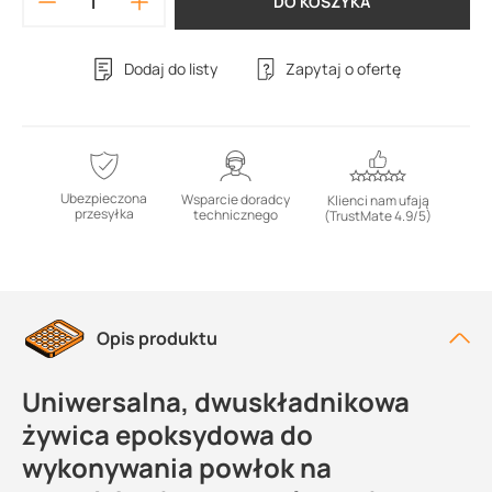
DO KOSZYKA
Dodaj do listy
Zapytaj o ofertę
Ubezpieczona
Wsparcie doradcy
Klienci nam ufają
przesyłka
technicznego
(TrustMate 4.9/5)
Opis produktu
Uniwersalna, dwuskładnikowa
żywica epoksydowa do
wykonywania powłok na