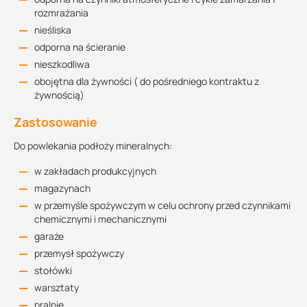
rozmrażania
nieśliska
odporna na ścieranie
nieszkodliwa
obojętna dla żywności ( do pośredniego kontraktu z
żywnością)
Zastosowanie
Do powlekania podłoży mineralnych:
w zakładach produkcyjnych
magazynach
w przemyśle spożywczym w celu ochrony przed czynnikami
chemicznymi i mechanicznymi
garaże
przemysł spożywczy
stołówki
warsztaty
pralnie