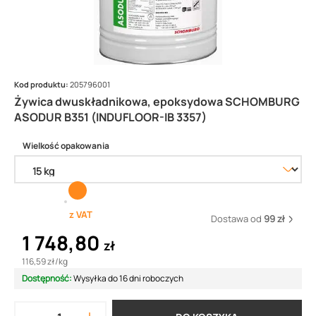
Kod produktu:
205796001
Żywica dwuskładnikowa, epoksydowa SCHOMBURG
ASODUR B351 (INDUFLOOR-IB 3357)
Wielkość opakowania
z VAT
Dostawa od
99 zł
1 748,80
zł
116,59 zł
/
kg
Dostępność:
Wysyłka do 16 dni roboczych