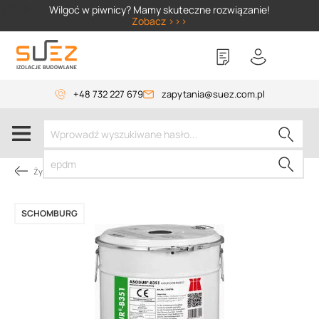
SIZER
Wilgoć w piwnicy? Mamy skuteczne rozwiązanie!
Zobacz >>>
+48 732 227 679
zapytania@suez.com.pl
Żywice
SCHOMBURG