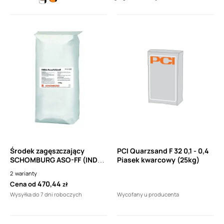
Środek zagęszczający
PCI Quarzsand F 32 0,1 - 0,4
SCHOMBURG ASO-FF (INDU-
Piasek kwarcowy (25kg)
Faserfüllstoff)
2
warianty
470,44
Cena od
zł
Wysyłka do 7 dni roboczych
Wycofany u producenta