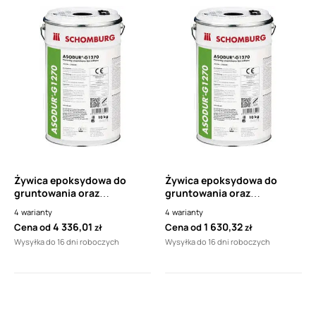
Żywica epoksydowa do
Żywica epoksydowa do
gruntowania oraz
gruntowania oraz
jastrychów SCHOMBURG
jastrychów SCHOMBURG
4
warianty
4
warianty
ASODUR G1270
ASODUR G1270
4 336,01
1 630,32
Cena od
Cena od
zł
zł
(INDUFLOOR-IB 1270)
(INDUFLOOR-IB 1270)
Wysyłka do 16 dni roboczych
Wysyłka do 16 dni roboczych