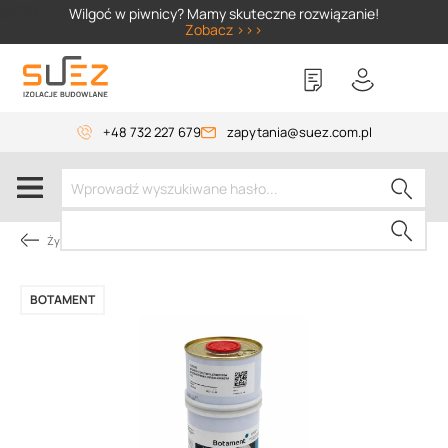
SIZER
Wilgoć w piwnicy? Mamy skuteczne rozwiązanie!
Zobacz >>>
+48 732 227 679
zapytania@suez.com.pl
Żywice
BOTAMENT