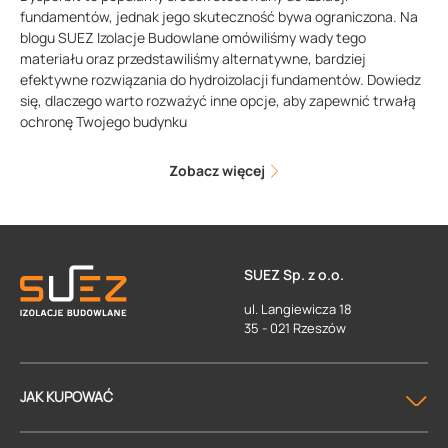
fundamentów, jednak jego skuteczność bywa ograniczona. Na
blogu SUEZ Izolacje Budowlane omówiliśmy wady tego
materiału oraz przedstawiliśmy alternatywne, bardziej
efektywne rozwiązania do hydroizolacji fundamentów. Dowiedz
się, dlaczego warto rozważyć inne opcje, aby zapewnić trwałą
ochronę Twojego budynku
Zobacz więcej
SUEZ Sp. z o.o.
ul. Langiewicza 18
35 - 021 Rzeszów
JAK KUPOWAĆ