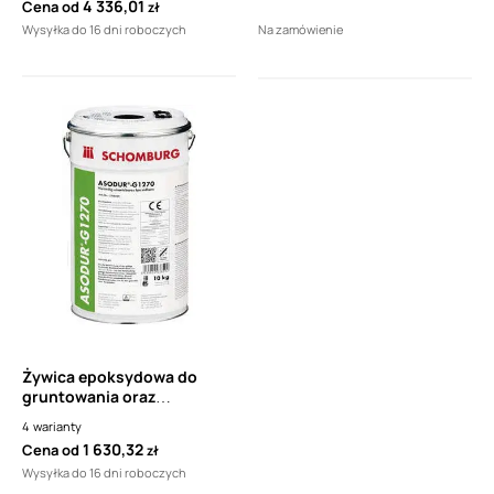
4 336,01
Cena od
zł
(INDUFLOOR-IB 1270)
(INDUFLOOR-IB 1270)
Wysyłka do 16 dni roboczych
Na zamówienie
Żywica epoksydowa do
gruntowania oraz
jastrychów SCHOMBURG
4
warianty
ASODUR G1270
1 630,32
Cena od
zł
(INDUFLOOR-IB 1270)
Wysyłka do 16 dni roboczych