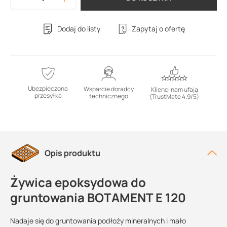
Dodaj do listy
Zapytaj o ofertę
Ubezpieczona
Wsparcie doradcy
Klienci nam ufają
przesyłka
technicznego
(TrustMate 4.9/5)
Opis produktu
Żywica epoksydowa do
gruntowania BOTAMENT E 120
Nadaje się do gruntowania podłoży mineralnych i mało