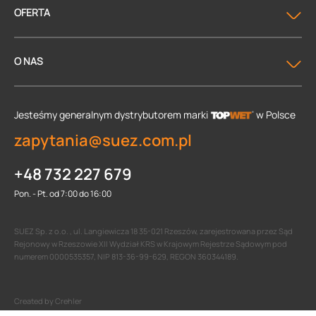
OFERTA
O NAS
Jesteśmy generalnym dystrybutorem
marki
w Polsce
zapytania@suez.com.pl
+48 732 227 679
Pon. - Pt. od 7:00 do 16:00
SUEZ Sp. z o.o. , ul. Langiewicza 18 35-021 Rzeszów, zarejestrowana przez Sąd
Rejonowy w Rzeszowie XII Wydział KRS w Krajowym Rejestrze Sądowym pod
numerem 0000535357, NIP 813-36-99-629, REGON 360344189.
Created by Crehler