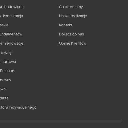
wo budowlane
Co oferujemy
a konsultacja
Nasze realizacje
askie
Kontakt
 fundamentów
Dołącz do nas
e i renowacje
Opinie Klientów
balkony
ż hurtowa
 Poleceń
onawcy
owni
tekta
stora Indywidualnego