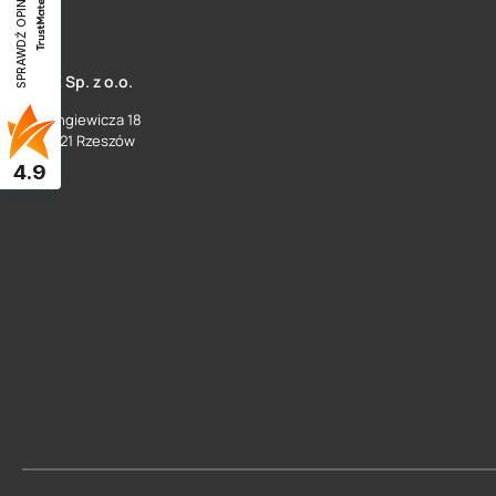
SPRAWDŹ OPINIE
SUEZ Sp. z o.o.
ul. Langiewicza 18
35 - 021 Rzeszów
4.9