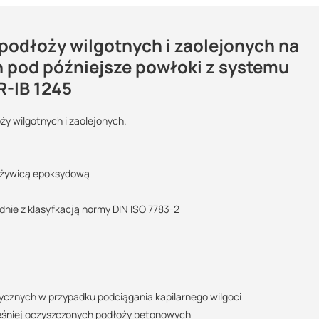
odłoży wilgotnych i zaolejonych na
h pod późniejsze powłoki z systemu
-IB 1245
Maszy pytania lub wątpliwości?
Podlega zwrotowi?:
Skontaktuj się z nami
y wilgotnych i zaolejonych.
nie
Marcin Inglot
ą żywicą epoksydową
Specjalista doradca
a Techniczna
+48 732 227 683
odnie z klasyfkacją normy DIN ISO 7783-2
370.07 KB
07:00 - 15:00
marcin.inglot@suez.com.pl
POBIERZ
ycznych w przypadku podciągania kapilarnego wilgoci
ześniej oczyszczonych podłoży betonowych