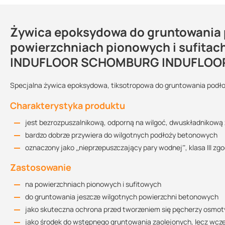
Żywica epoksydowa do gruntowania p
Kontakt
powierzchniach pionowych i sufitac
INDUFLOOR SCHOMBURG INDUFLOOR
Przechowywanie:
Kolor:
Sprzedajemy na:
Specjalna żywica epoksydowa, tiksotropowa do gruntowania podłoż
w suchym i chłodnym
miejscu, chronić
Charakterystyka produktu
przed mrozem
jasnoszary
opakowania
jest bezrozpuszalnikową, odporną na wilgoć, dwuskładnikow
Kart
Wielkość opakowania:
bardzo dobrze przywiera do wilgotnych podłoży betonowych
2,5 kg
10 kg
28 kg
oznaczony jako „nieprzepuszczający pary wodnej”, klasa III zg
Zastosowanie
Zużycie
na powierzchniach pionowych i sufitowych
min. 600 –1000 g/m2
do gruntowania jeszcze wilgotnych powierzchni betonowych
jako skuteczna ochrona przed tworzeniem się pęcherzy osmot
Uwagi dotyczące montażu
jako środek do wstępnego gruntowania zaolejonych, lecz wc