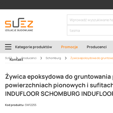
SIZER
Kategorie produktów
Promocje
Producenci
SUEZ
Producenci
Schomburg
Żywica epoksydowa do gruntowa
Kontakt
Żywica epoksydowa do gruntowania p
powierzchniach pionowych i sufitac
INDUFLOOR SCHOMBURG INDUFLOOR
Kod produktu:
SW12255