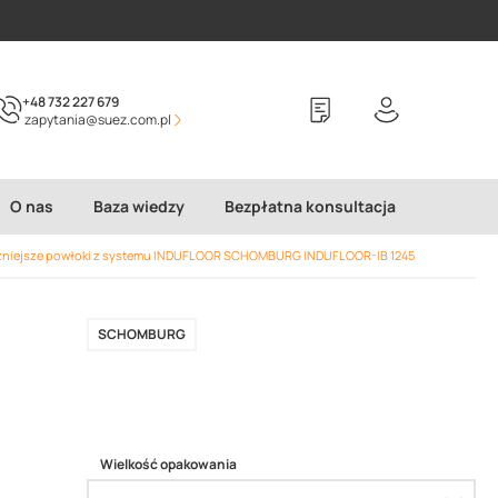
+48 732 227 679
zapytania@suez.com.pl
O nas
Baza wiedzy
Bezpłatna konsultacja
późniejsze powłoki z systemu INDUFLOOR SCHOMBURG INDUFLOOR-IB 1245
SCHOMBURG
Wielkość opakowania