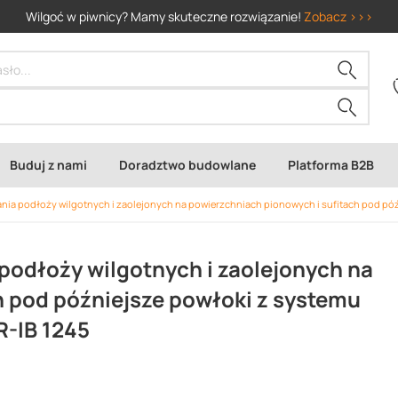
Wilgoć w piwnicy? Mamy skuteczne rozwiązanie!
Zobacz >>>
Buduj z nami
Doradztwo budowlane
Platforma B2B
nia podłoży wilgotnych i zaolejonych na powierzchniach pionowych i sufitach pod 
odłoży wilgotnych i zaolejonych na
h pod późniejsze powłoki z systemu
-IB 1245