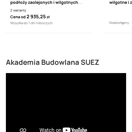
podłoży zaolejonych i wilgotnych
wilgotne i 
SCHOMBURG ASODUR-SG2
systemie
2
warianty
(INDUFLOOR-IB 1240)
INDUFLOOR-
2 935,25
Cena od
zł
Niedostępny
Wysyłka do 7 dni roboczych
Akademia Budowlana SUEZ