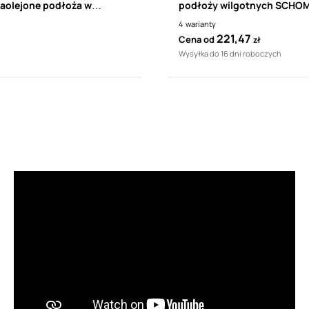
zaolejone podłoża w
podłoży wilgotnych SCHO
 GEPOTECH SCHOMBURG
ASODUR-SG3 (INDUFLOOR-I
4
warianty
IB 1248 10 kg
221,47
Cena od
zł
Wysyłka do 16 dni roboczych