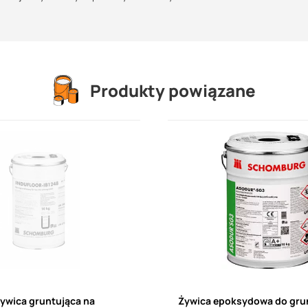
powiednich proporcjach. Składnik B należy dodać do składnika A. Nale
próżnić. Do mieszania obu składników użyć urządzenia mieszającego,
in. (np. wiertarki z mieszadłem). Aby równomiernie rozprowadzić
i dnie pojemnika. Mieszać do czasu uzyskania jednorodnej (pozbawione
mieszania powinna wynosić ok. +15 °C. Nie nakładać gotowej mieszanki
Produkty powiązane
czystego pojemnika i ponownie starannie wymieszać.
żywica gruntująca na
Żywica epoksydowa do gru