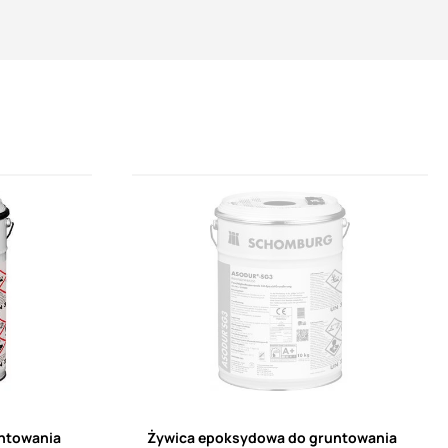
ży
j
ntowania
Żywica epoksydowa do gruntowania