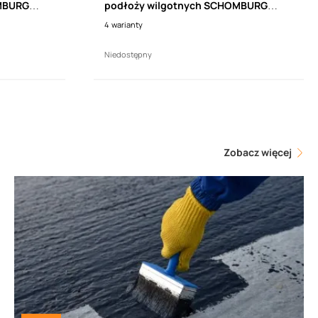
MBURG
podłoży wilgotnych SCHOMBURG
B 1250)
ASODUR-SG3 (INDUFLOOR-IB 1250)
4
warianty
Niedostępny
Zobacz więcej