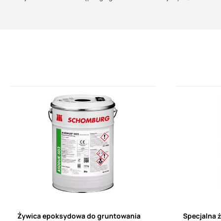
Składnik A (żywica) i składnik B (utwardzacz) dostarczane są w od
zwrócić przy tym uwagę, aby pojemnik z utwardzaczem dokładnie o
zapewniającego odpowiednią prędkość obrotową, tj. ok. 300 obr./m
utwardzacz, należy szczególnie dokładnie mieszać przy ściankach 
smug) mieszanki, tj. ok. 3 minut. Temperatura materiału w czasie 
bezpośrednio z oryginalnego opakowania! Masę należy przelać do 
Żywica epoksydowa do gruntowania
Specjalna 