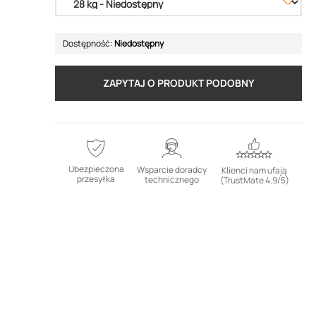
Dostępność:
Niedostępny
ZAPYTAJ O PRODUKT PODOBNY
Ubezpieczona
Wsparcie doradcy
Klienci nam ufają
przesyłka
technicznego
(TrustMate 4.9/5)