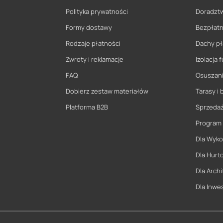
Polityka prywatności
Doradzt
Formy dostawy
Bezpłatn
Rodzaje płatności
Dachy pł
Zwroty i reklamacje
Izolacja
FAQ
Osuszani
Dobierz zestaw materiałów
Tarasy i 
Platforma B2B
Sprzeda
Program
Dla Wyk
Dla Hurt
Dla Archi
Dla Inwe