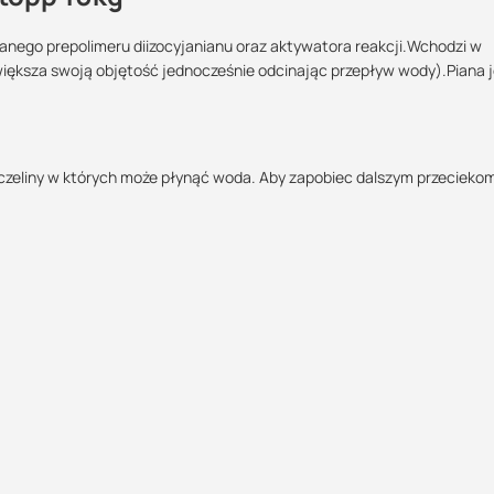
anego prepolimeru diizocyjanianu oraz aktywatora reakcji.Wchodzi w
iększa swoją objętość jednocześnie odcinając przepływ wody).Piana j
Maszy pytania lub wątpliwości?
Podlega zwrotowi?:
Skontaktuj się z nami
nie
ch
szczeliny w których może płynąć woda. Aby zapobiec dalszym przecieko
Marcin Inglot
c hydroizolacyjnych
Specjalista doradca
a techniczna
ę logistyczną oraz wsparcie w zakresie doradztwa technicznego
+48 732 227 683
280.08 KB
07:00 - 15:00
marcin.inglot@suez.com.pl
POBIERZ