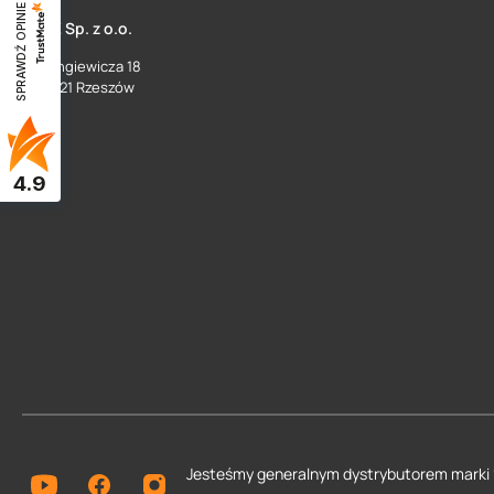
SPRAWDŹ OPINIE
SUEZ Sp. z o.o.
ul. Langiewicza 18
35 - 021 Rzeszów
4.9
Jesteśmy generalnym dystrybutorem
marki