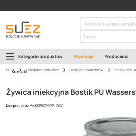
SIZER
Kategorie produktów
Promocje
Producenci
SUEZ
Kategorie produktów
Osuszanie budynków
Iniekcje rys i 
Kontakt
Żywica iniekcyjna Bostik PU Wasser
Kod produktu:
WASSERSTOPP-10KG