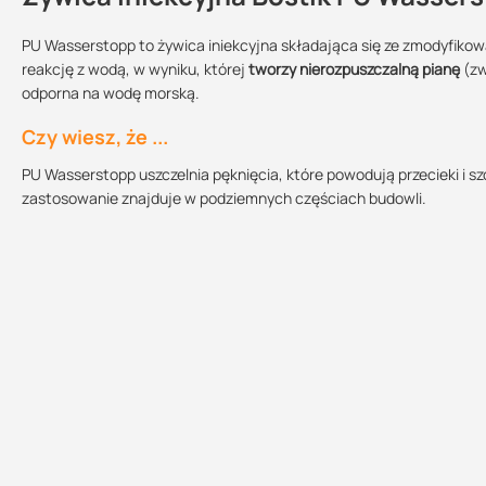
natychmiastowe uszczelnienie pęknięć i dziur
PU Wasserstopp to żywica iniekcyjna składająca się ze zmodyfikow
reakcję z wodą, w wyniku, której
tworzy nierozpuszczalną pianę
(zw
szybka aktywacja piany
odporna na wodę morską.
charakteryzuje się średnią lepkością
Przechowywanie:
Sprzedajemy na:
Wielkość
opakowania:
nie zawiera rozpuszczalników
chronić przed
Czy wiesz, że ...
mrozem
opakowania
10 kg
stosuje się w górnictwie podziemnym, sztolniach, wodonośny
PU Wasserstopp uszczelnia pęknięcia, które powodują przecieki i 
służy do odcięcia przepływu wody przed kolejnymi etapami pra
zastosowanie znajduje w podziemnych częściach budowli.
możliwość dopasowania do siły przecieku poprzez regulację
Kart
Dodatkowe dane
kupując ten produkt w Suez otrzymujesz profesjonalną obsług
baza: zmodyfikowany prepolimer diizocyjanianu (MDI)
sposób aplikacji: iniekcja ciśnieniowa
temperatura aplikacji: powyżej +5°C; optymalna przy +20°C
czas wiązania: może wynosić od 10 do 60 minut