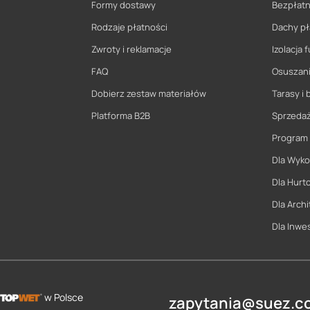
Formy dostawy
Bezpłatn
Rodzaje płatności
Dachy pł
Zwroty i reklamacje
Izolacja
FAQ
Osuszani
Dobierz zestaw materiałów
Tarasy i 
Platforma B2B
Sprzeda
Program
Dla Wyk
Dla Hurt
Dla Archi
Dla Inwe
w Polsce
zapytania@suez.co