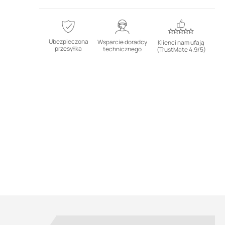
Ubezpieczona
Wsparcie doradcy
Klienci nam ufają
przesyłka
technicznego
(TrustMate 4.9/5)