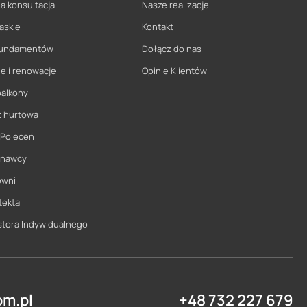
a konsultacja
Nasze realizacje
askie
Kontakt
 fundamentów
Dołącz do nas
e i renowacje
Opinie Klientów
balkony
ż hurtowa
 Poleceń
onawcy
owni
tekta
stora Indywidualnego
m.pl
+48 732 227 679