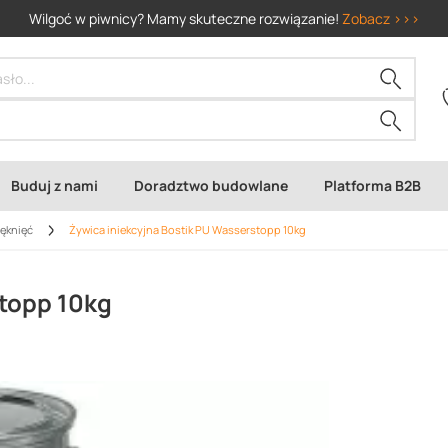
Wilgoć w piwnicy? Mamy skuteczne rozwiązanie!
Zobacz >>>
Buduj z nami
Doradztwo budowlane
Platforma B2B
pęknięć
Żywica iniekcyjna Bostik PU Wasserstopp 10kg
stopp 10kg