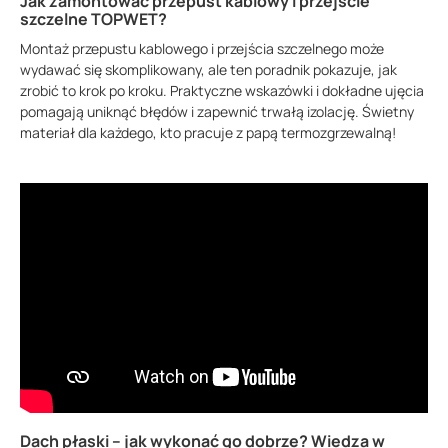
Jak zamontować przepust kablowy i przejście
szczelne TOPWET?
Montaż przepustu kablowego i przejścia szczelnego może
wydawać się skomplikowany, ale ten poradnik pokazuje, jak
zrobić to krok po kroku. Praktyczne wskazówki i dokładne ujęcia
pomagają uniknąć błędów i zapewnić trwałą izolację. Świetny
materiał dla każdego, kto pracuje z papą termozgrzewalną!
Dach płaski – jak wykonać go dobrze? Wiedza w