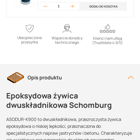
DODAJ DO KOSZYKA
Ubezpieczona
Wsparcie doradcy
Klienci nam ufają
przesyłka
technicznego
(TrustMate 4.9/5)
Opis produktu
Epoksydowa żywica
dwuskładnikowa Schomburg
ASODUR-K900 to dwuskładnikowa, przezroczysta żywica
epoksydowa o niskiej lepkości, przeznaczona do
specjalistycznych napraw jastrychów i betonu. Charakteryzuje
się wyjątkową przyczepnością do różnych powierzchni