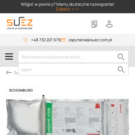
SIZER
Wilgoć w piwnicy? Mamy skuteczne rozwiązanie!
Zobacz >>>
+48 732 227 679
zapytania@suez.com.pl
Żywice
SCHOMBURG