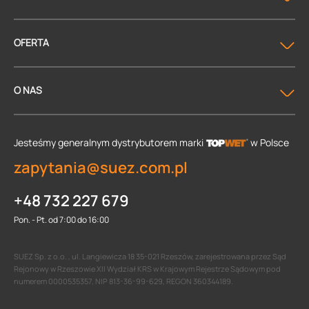
OFERTA
O NAS
Jesteśmy generalnym dystrybutorem
marki
w Polsce
zapytania@suez.com.pl
+48 732 227 679
Pon. - Pt. od 7:00 do 16:00
SUEZ Sp. z o.o. , ul. Langiewicza 18 35-021 Rzeszów, zarejestrowana przez Sąd
Rejonowy w Rzeszowie XII Wydział KRS w Krajowym Rejestrze Sądowym pod
numerem 0000535357, NIP 813-36-99-629, REGON 360344189.