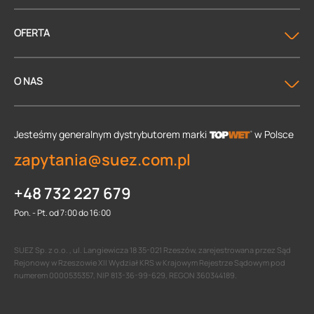
OFERTA
O NAS
Jesteśmy generalnym dystrybutorem
marki
w Polsce
zapytania@suez.com.pl
+48 732 227 679
Pon. - Pt. od 7:00 do 16:00
SUEZ Sp. z o.o. , ul. Langiewicza 18 35-021 Rzeszów, zarejestrowana przez Sąd
Rejonowy w Rzeszowie XII Wydział KRS w Krajowym Rejestrze Sądowym pod
numerem 0000535357, NIP 813-36-99-629, REGON 360344189.