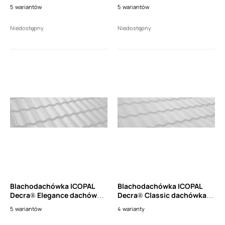
antenowa- dachówka 2-
pod stopień (1szt.)
5
wariantów
5
wariantów
modułowa (1szt.)
Niedostępny
Niedostępny
Blachodachówka ICOPAL
Blachodachówka ICOPAL
Decra® Elegance dachówka
Decra® Classic dachówka
pod stopień (1szt.)
pod stopień 360x370 mm
5
wariantów
4
warianty
(1szt.)