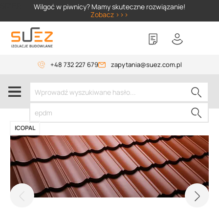
SIZER
Wilgoć w piwnicy? Mamy skuteczne rozwiązanie!
Zobacz >>>
+48 732 227 679
zapytania@suez.com.pl
ICOPAL