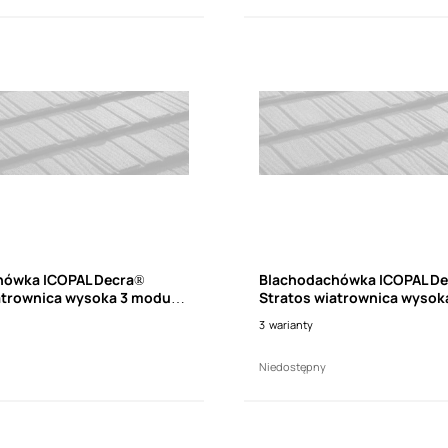
hówka ICOPAL Decra®
Blachodachówka ICOPAL D
atrownica wysoka 3 moduły,
Stratos wiatrownica wysok
. 960mm)
lewa (dł. 960mm)
3
warianty
Niedostępny