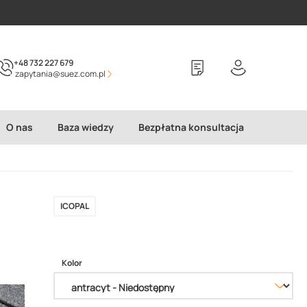
+48 732 227 679
zapytania@suez.com.pl
O nas
Baza wiedzy
Bezpłatna konsultacja
ICOPAL
Kolor