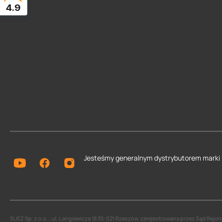
4.9
Jesteśmy generalnym dystrybutorem
marki
SUEZ Sp. z o.o. , ul. Langiewicza 18 35-021 Rzeszów, zarejestrowana przez Sąd Re