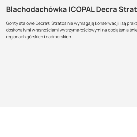
Blachodachówka ICOPAL Decra Stra
Kontakt
Gonty stalowe Decra® Stratos nie wymagają konserwacji i są prakt
doskonałymi własnościami wytrzymałościowymi na obciążenia śniegi
regionach górskich i nadmorskich.
Sprzedajemy na:
Podlega zwrotowi?:
sztuki
tak