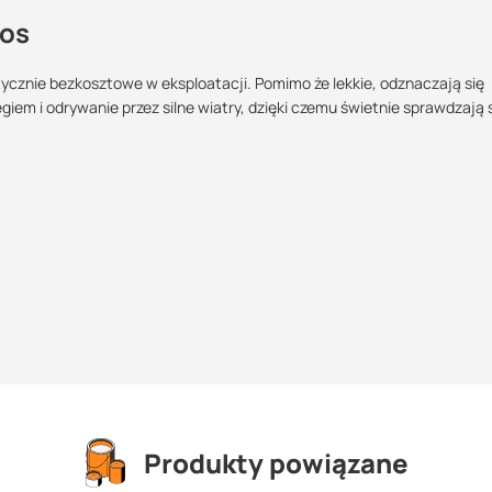
tos
ycznie bezkosztowe w eksploatacji. Pomimo że lekkie, odznaczają się
em i odrywanie przez silne wiatry, dzięki czemu świetnie sprawdzają 
Maszy pytania lub wątpliwości?
Skontaktuj się z nami
Marcin Inglot
Specjalista doradca
+48 732 227 683
07:00 - 15:00
marcin.inglot@suez.com.pl
Produkty powiązane