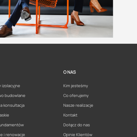
O NAS
 izolacyjne
Kim jesteśmy
wo budowlane
Co oferujemy
a konsultacja
Nasze realizacje
askie
Kontakt
 fundamentów
Dołącz do nas
e i renowacje
Opinie Klientów