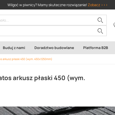
Wilgoć w piwnicy? Mamy skuteczne rozwiązanie!
Zobacz >>>
Buduj z nami
Doradztwo budowlane
Platforma B2B
s arkusz płaski 450 (wym. 450x1250mm)
tos arkusz płaski 450 (wym.