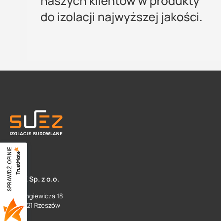
SPRAWDŹ OPINIE
SUEZ Sp. z o.o.
ul. Langiewicza 18
35 - 021 Rzeszów