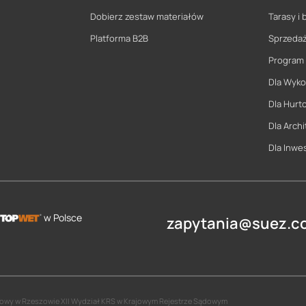
Dobierz zestaw materiałów
Tarasy i 
Platforma B2B
Sprzeda
Program
Dla Wyk
Dla Hurt
Dla Archi
Dla Inwe
w Polsce
zapytania@suez.co
jonowy w Rzeszowie XII Wydział KRS w Krajowym Rejestrze Sądowym