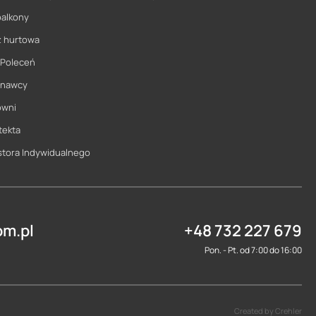
balkony
ż hurtowa
 Poleceń
onawcy
owni
tekta
stora Indywidualnego
m.pl
+48 732 227 679
Pon. - Pt. od 7:00 do 16:00
Created by Crehler