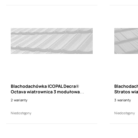
Blachodachówka ICOPAL Decra®
Blachodac
Octava wiatrownica 3 modułowa
Stratos wi
wysoka prawa (dł. 1110mm)
prawa (dł
2
warianty
3
warianty
Niedostępny
Niedostępny