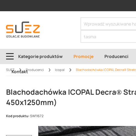
SIZER
Kategorie produktów
Promocje
Producenci
SUEZ
Producenci
Icopal
Blachodachówka ICOPAL Decra® Strato
Kontakt
Blachodachówka ICOPAL Decra® Stra
450x1250mm)
Kod produktu:
SW11672