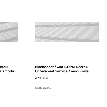
ecra®
Blachodachówka ICOPAL Decra®
a 3 moduły,
Octava wiatrownica 3 modułowa
wysoka lewa (dł. 1110mm)
2
warianty
Niedostępny