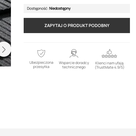
Dostępność:
Niedostępny
ZAPYTAJ O PRODUKT PODOBNY
Ubezpieczona
Wsparcie doradcy
Klienci nam ufają
przesyłka
technicznego
(TrustMate 4.9/5)