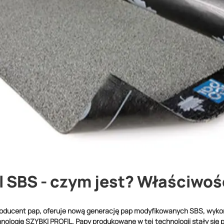
l SBS - czym jest? Właściwośc
roducent pap, oferuje nową generację pap modyfikowanych SBS, wykor
nologię SZYBKI PROFIL. Papy produkowane w tej technologii stały się