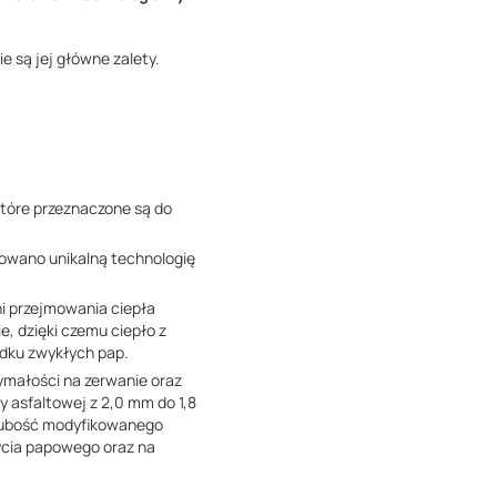
e są jej główne zalety.
które przeznaczone są do
owano unikalną technologię
i przejmowania ciepła
, dzięki czemu ciepło z
padku zwykłych pap.
ymałości na zerwanie oraz
 asfaltowej z 2,0 mm do 1,8
grubość modyfikowanego
ycia papowego oraz na