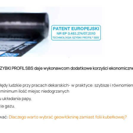
ZYBKI PROFIL SBS daje wykonawcom dodatkowe korzyści ekonomiczne
ędy ludzkie przy pracach dekarskich- w praktyce: szybsze i równomier
o minimum ilość miejsc niedogrzanych
 układania papy,
ia gazu.
ować:
Dlaczego warto wybrać geowłókninę zamiast folii kubełkowej?