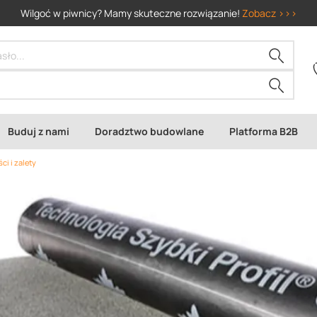
Wilgoć w piwnicy? Mamy skuteczne rozwiązanie!
Zobacz >>>
Buduj z nami
Doradztwo budowlane
Platforma B2B
ci i zalety