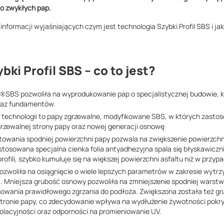
o zwykłych pap.
nformacji wyjaśniających czym jest technologia Szybki Profil SBS i jaki
ki Profil SBS – co to jest?
il®SBS pozwoliła na wyprodukowanie pap o specjalistycznej budowie, 
az fundamentów.
technologii to papy zgrzewalne, modyfikowane SBS, w których zastos
zgrzewalnej strony papy oraz nowej generacji osnowę
towania spodniej powierzchni papy pozwala na zwiększenie powierzchn
tosowana specjalna cienka folia antyadhezyjna spala się błyskawicznie
rofili, szybko kumuluje się na większej powierzchni asfaltu niż w przy
woliła na osiągnięcie o wiele lepszych parametrów w zakresie wytrz
j. Mniejsza grubość osnowy pozwoliła na zmniejszenie spodniej warstwy
howania prawidłowego zgrzania do podłoża. Zwiększona została też 
stronie papy, co zdecydowanie wpływa na wydłużenie żywotności pokr
zolacyjności oraz odporności na promieniowanie UV.