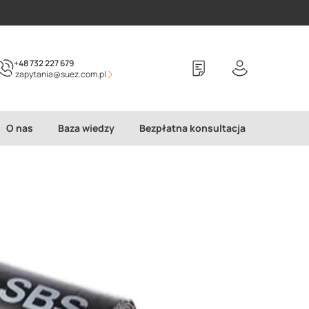
+48 732 227 679
zapytania@suez.com.pl
O nas
Baza wiedzy
Bezpłatna konsultacja