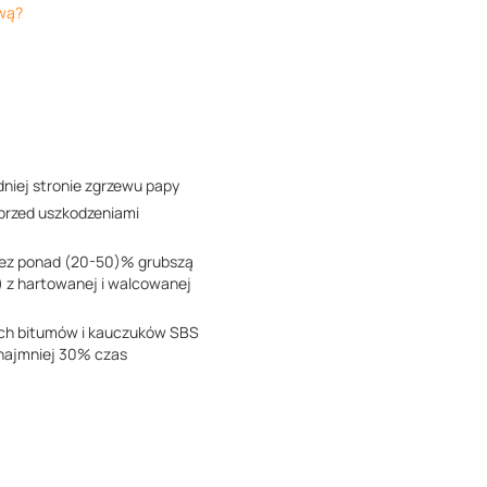
ową?
dniej stronie zgrzewu papy
 przed uszkodzeniami
zez ponad (20-50)% grubszą
 z hartowanej i walcowanej
ch bitumów i kauczuków SBS
 najmniej 30% czas