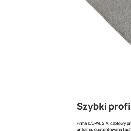
Szybki profi
Firma ICOPAL S.A. czołowy p
unikalną, opatentowaną tech