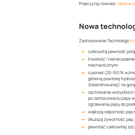
Przeczytaj również:
Idealne 
Nowa technolog
Zastosowanie Technologii
Ic
całkowitą pewność połąc
trwałość i nienaruszeni
mechanicznymi
o ponad (20-50)% wzmoc
główną powłokę hydroiz
(kalandrowanej) na gorą
zachowanie wszystkich 
po zamocowaniu papy w 
zgrzewania papy do pod
większą odporność pap 
dłuższą żywotność pap,
pewność całkowitej szc