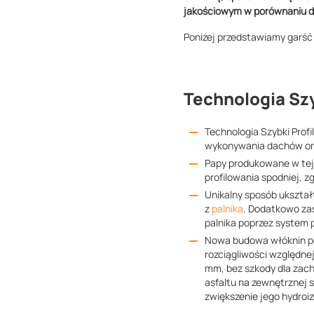
jakościowym w porównaniu d
Poniżej przedstawiamy garść i
Technologia Szyb
Technologia Szybki Prof
wykonywania dachów or
Papy produkowane w tej 
profilowania spodniej, 
Unikalny sposób ukształ
z
palnika
. Dodatkowo zas
palnika poprzez system p
Nowa budowa włóknin poz
rozciągliwości względne
mm, bez szkody dla zac
asfaltu na zewnętrznej 
zwiększenie jego hydroi