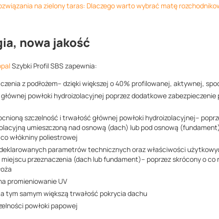
rozwiązania na zielony taras: Dlaczego warto wybrać matę rozchodnik
ia, nowa jakość
opal
Szybki Profil SBS zapewnia:
zenia z podłożem– dzięki większej o 40% profilowanej, aktywnej, spo
e głównej powłoki hydroizolacyjnej poprzez dodatkowe zabezpieczenie
nioną szczelność i trwałość głównej powłoki hydroizolacyjnej– popr
olacyjną umieszczoną nad osnową (dach) lub pod osnową (fundament)
co włókniny poliestrowej
deklarowanych parametrów technicznych oraz właściwości użytkowy
miejscu przeznaczenia (dach lub fundament)– poprzez skrócony o co
łoża
na promieniowanie UV
 a tym samym większą trwałość pokrycia dachu
zelności powłoki papowej