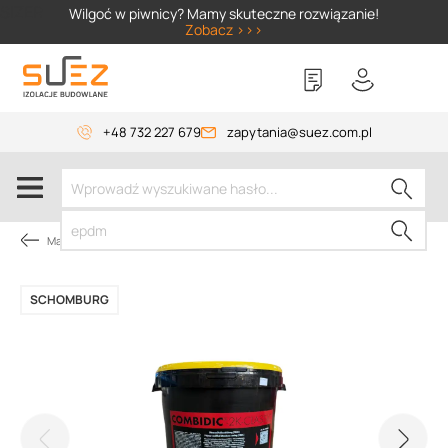
SIZER
Wilgoć w piwnicy? Mamy skuteczne rozwiązanie!
Zobacz >>>
+48 732 227 679
zapytania@suez.com.pl
Masy bitumiczne
SCHOMBURG