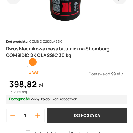
Kod produktu:
COMBIDIC2KCLASSIC
Dwuskładnikowa masa bitumiczna Shomburg
COMBIDIC 2K CLASSIC 30 kg
z VAT
Dostawa od
99 zł
398,82
zł
13,29 zł
/
kg
Dostępność:
Wysyłka do 16 dni roboczych
DO KOSZYKA