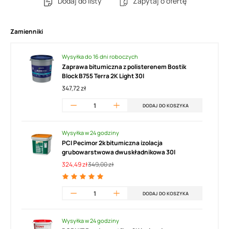
Dodaj do listy
Zapytaj o ofertę
Zamienniki
Wysyłka do 16 dni roboczych
Zaprawa bitumiczna z polisterenem Bostik
Block B755 Terra 2K Light 30l
347,72 zł
DODAJ DO KOSZYKA
Wysyłka w 24 godziny
PCI Pecimor 2k bitumiczna izolacja
grubowarstwowa dwuskładnikowa 30l
324,49 zł
349,00 zł
DODAJ DO KOSZYKA
Wysyłka w 24 godziny