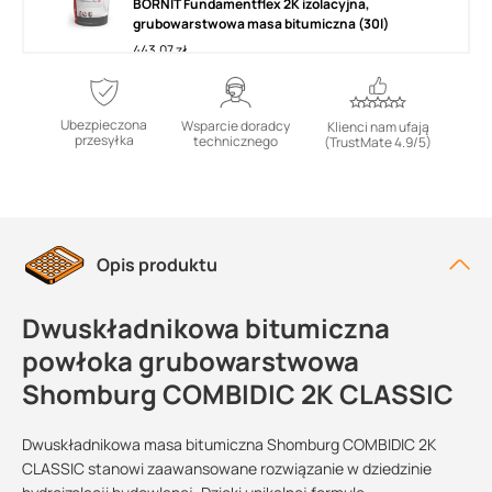
BORNIT Fundamentflex 2K izolacyjna,
grubowarstwowa masa bitumiczna (30l)
443,07 zł
DODAJ DO KOSZYKA
Ubezpieczona
Wsparcie doradcy
Klienci nam ufają
przesyłka
technicznego
(TrustMate 4.9/5)
Wysyłka w 24 godziny
Masa izolacyjna SUEZ BituTop 2K
dwuskładnikowa, grubowarstwowa,
bitumiczna
289,00 zł
319,00 zł
Opis produktu
DODAJ DO KOSZYKA
Dwuskładnikowa bitumiczna
powłoka grubowarstwowa
Shomburg COMBIDIC 2K CLASSIC
Dwuskładnikowa masa bitumiczna Shomburg COMBIDIC 2K
CLASSIC stanowi zaawansowane rozwiązanie w dziedzinie