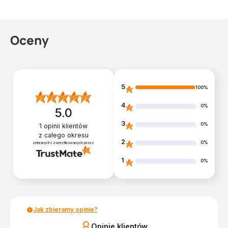
Oceny
5
100%
4
0%
5.0
3
0%
1
opinii klientów
z całego okresu
2
0%
zebranych i zweryfikowanych przez
1
0%
Jak zbieramy opinie?
Opinie klientów