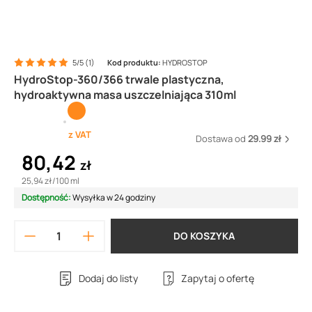
5/5 (1)
Kod produktu:
HYDROSTOP
HydroStop-360/366 trwale plastyczna,
hydroaktywna masa uszczelniająca 310ml
z VAT
Dostawa od
29.99 zł
80,42
zł
25,94 zł
/
100 ml
Dostępność:
Wysyłka w 24 godziny
DO KOSZYKA
Dodaj do listy
Zapytaj o ofertę