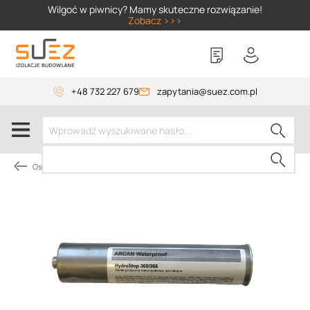
SIZER
Wilgoć w piwnicy? Mamy skuteczne rozwiązanie!
Zobacz >>>
+48 732 227 679
zapytania@suez.com.pl
Osuszanie budynków