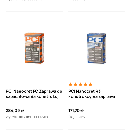
PCI Masterseal 531 (PCI
Barraseal CS) (25kg)
PCI Nanocret FC Zaprawa do
PCI Nanocret R3
szpachlowania konstrukcji
konstrukcyjna zaprawa
żelbetowych (25kg)
naprawcza do żelbetu
(25kg)
284,09
171,70
zł
zł
Wysyłka do 7 dni roboczych
24 godziny