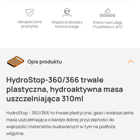
Ubezpieczona
Wsparcie doradcy
Klienci nam ufają
przesyłka
technicznego
(TrustMate 4.9/5)
Opis produktu
HydroStop-360/366 trwale
plastyczna, hydroaktywna masa
uszczelniająca 310ml
HydroStop - 360/366 to trwale plastyczna, gazo i wodoszczelna
masa uszczelniająca o bardzo dobrej przyczepności do
większości materiałów budowlanych w tym na podłoża
wilgotne.