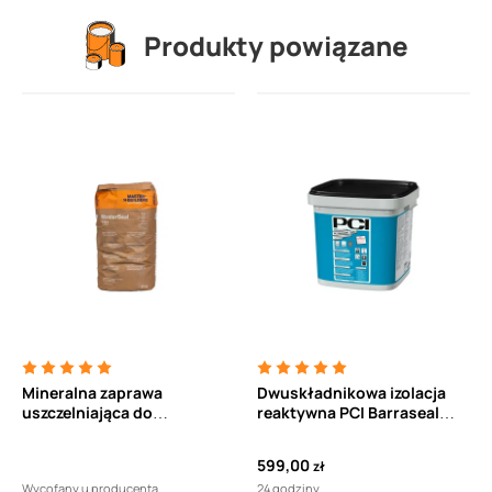
Produkty powiązane
Mineralna zaprawa
Dwuskładnikowa izolacja
uszczelniająca do
reaktywna PCI Barraseal
fundamentów, zbiorników
Turbo 20L
wody pitnej, oczyszczalni
599,00
zł
ścieków, do powierzchni
Wycofany u producenta
24 godziny
ścian, posadzek i sufitów