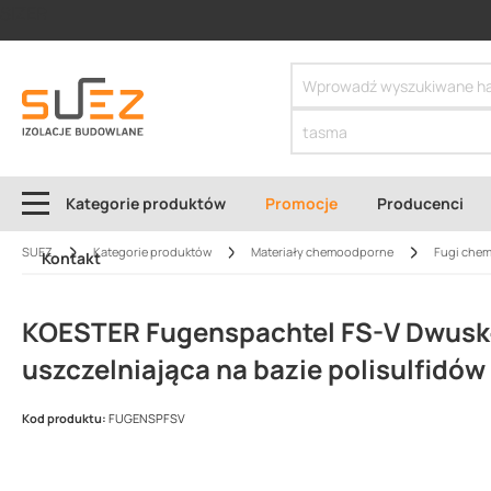
SIZER
Kategorie produktów
Promocje
Producenci
SUEZ
Kategorie produktów
Materiały chemoodporne
Fugi che
Kontakt
KOESTER Fugenspachtel FS-V Dwuskł
uszczelniająca na bazie polisulfidów
Kod produktu:
FUGENSPFSV