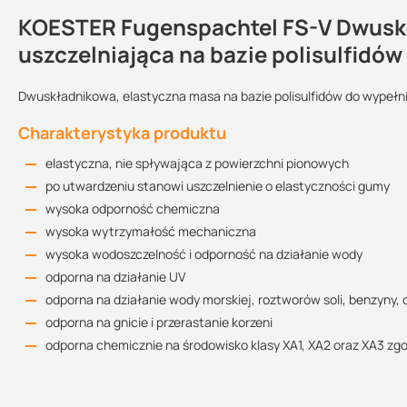
KOESTER Fugenspachtel FS-V Dwuskł
Kontakt
uszczelniająca na bazie polisulfidów
Dwuskładnikowa, elastyczna masa na bazie polisulfidów do wypełni
Przechowywanie:
Sprzedajemy na:
Wielkość
Charakterystyka produktu
opakowania:
w suchym i chłodnym
miejscu, chronić
elastyczna, nie spływająca z powierzchni pionowych
przed mrozem
opakowania
4 kg
po utwardzeniu stanowi uszczelnienie o elastyczności gumy
Kart
wysoka odporność chemiczna
Wskazówki dotyczące użycia
wysoka wytrzymałość mechaniczna
wysoka wodoszczelność i odporność na działanie wody
Przy stosowaniu tej masy brzegi dylatacji muszą być czyste, such
odporna na działanie UV
dwukrotnie za pomocą KÖSTER FS Primer. Podłoża nie chłonne wyst
odporna na działanie wody morskiej, roztworów soli, benzyny,
przystąpić do wypełniania dylatacji. Składniki KÖSTER Fugenspa
mieszadłem, aż do osiągnięcia jednorodnej konsystencji (co najmni
odporna na gnicie i przerastanie korzeni
szpachli lub odpowiedniego pistoletu. Materiał po wymieszaniu nal
odporna chemicznie na środowisko klasy XA1, XA2 oraz XA3 zg