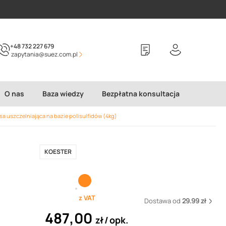
+48 732 227 679
zapytania@suez.com.pl
O nas
Baza wiedzy
Bezpłatna konsultacja
 uszczelniająca na bazie polisulfidów (4kg)
KOESTER
z VAT
Dostawa od
29.99 zł
487,00
zł
opk.