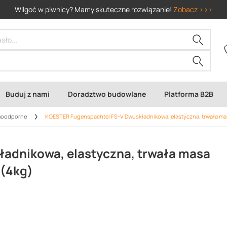
Wilgoć w piwnicy? Mamy skuteczne rozwiązanie!
Zobacz >>>
Buduj z nami
Doradztwo budowlane
Platforma B2B
moodporne
KOESTER Fugenspachtel FS-V Dwuskładnikowa, elastyczna, trwała masa
adnikowa, elastyczna, trwała masa
 (4kg)