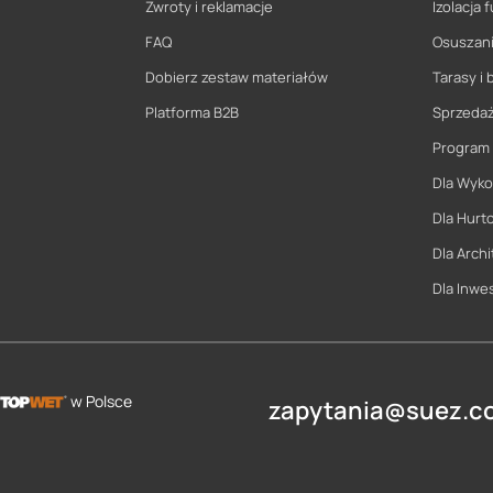
Zwroty i reklamacje
Izolacja
FAQ
Osuszani
Dobierz zestaw materiałów
Tarasy i 
Platforma B2B
Sprzeda
Program
Dla Wyk
Dla Hurt
Dla Archi
Dla Inwe
w Polsce
zapytania@suez.co