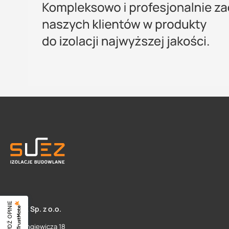
SPRAWDŹ OPINIE
SUEZ Sp. z o.o.
ul. Langiewicza 18