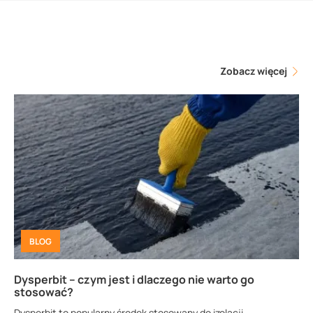
Zobacz więcej
BLOG
Dysperbit – czym jest i dlaczego nie warto go
stosować?
Dysperbit to popularny środek stosowany do izolacji