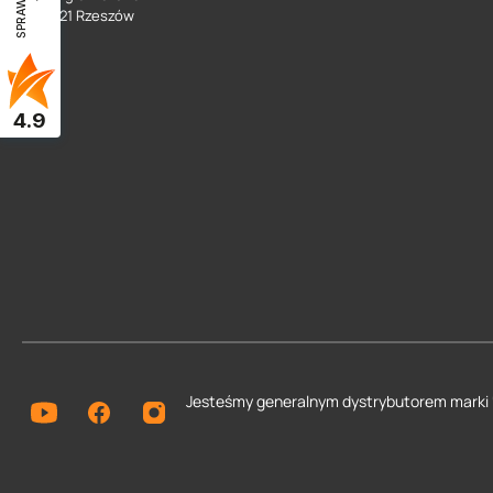
35 - 021 Rzeszów
4.9
Jesteśmy generalnym dystrybutorem
marki