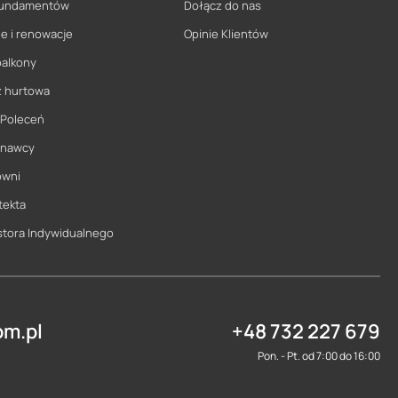
 fundamentów
Dołącz do nas
e i renowacje
Opinie Klientów
balkony
ż hurtowa
 Poleceń
onawcy
owni
tekta
stora Indywidualnego
m.pl
+48 732 227 679
Pon. - Pt. od 7:00 do 16:00