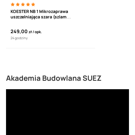
KOESTER NB 1 Mikrozaprawa
uszczelniająca szara (szlam
uszczelniający) (25kg)
249,00
zł
opk.
24 godziny
Akademia Budowlana SUEZ