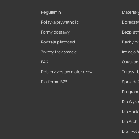
Regulamin
Materiały
Polityka prywatności
Doradzt
Formy dostawy
Bezpłatn
Rodzaje płatności
Dachy pł
Zwroty i reklamacje
Izolacja
FAQ
Osuszani
Dobierz zestaw materiałów
Tarasy i 
Platforma B2B
Sprzeda
Program
Dla Wyk
Dla Hurt
Dla Archi
Dla Inwe