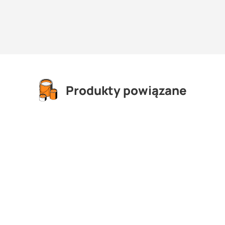
Produkty powiązane
 betonów: Dodać emulsję KÖSTER SB Haftemulsion do wody zarobowej 
sion wymieszać z wodą w proporcji 1:2; a następnie tak przygotowa
ową (1:2), rozmieszać do konsystencji szlamu i nanieść twardą szczo
y dla materiałów uszczelniających musi schnąć przez co najmniej 24 g