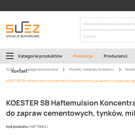
SIZER
Kategorie produktów
Promocje
Producenci
SUEZ
Kategorie produktów
Wylewki, materiały do betonu
Dodatk
Kontakt
KOESTER SB Haftemulsion Koncentrat Uniwersalna emulsja uelastyczniająca do za
KOESTER SB Haftemulsion Koncentrat
do zapraw cementowych, tynków, mi
Kod produktu:
HAFTEMUL1