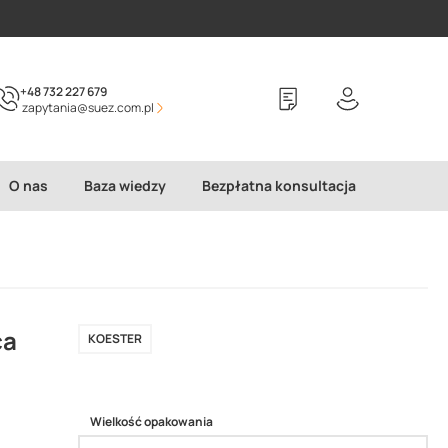
+48 732 227 679
zapytania@suez.com.pl
O nas
Baza wiedzy
Bezpłatna konsultacja
ca
KOESTER
Wielkość opakowania