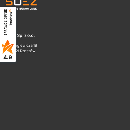
SPRAWDŹ OPINIE
SUEZ Sp. z o.o.
ul. Langiewicza 18
35 - 021 Rzeszów
4.9