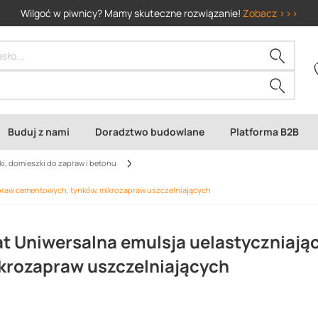
Wilgoć w piwnicy? Mamy skuteczne rozwiązanie!
Zobacz >>>
Buduj z nami
Doradztwo budowlane
Platforma B2B
i, domieszki do zapraw i betonu
praw cementowych, tynków, mikrozapraw uszczelniających
 Uniwersalna emulsja uelastyczniają
krozapraw uszczelniających