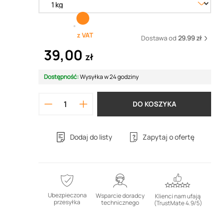
z VAT
Dostawa od
29.99 zł
39,00
zł
Dostępność:
Wysyłka w 24 godziny
DO KOSZYKA
Dodaj do listy
Zapytaj o ofertę
Ubezpieczona
Wsparcie doradcy
Klienci nam ufają
przesyłka
technicznego
(TrustMate 4.9/5)