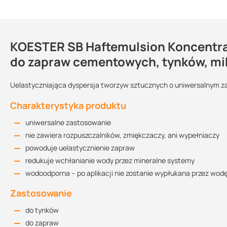
KOESTER SB Haftemulsion Koncentrat
Kontakt
do zapraw cementowych, tynków, mi
Uelastyczniająca dyspersja tworzyw sztucznych o uniwersalnym 
Sprzedajemy na:
Podlega zwrotowi?:
Charakterystyka produktu
opakowania
nie
uniwersalne zastosowanie
Wielkość opakowania:
nie zawiera rozpuszczalników, zmiękczaczy, ani wypełniaczy
1 kg
5 kg
10 kg
powoduje uelastycznienie zapraw
redukuje wchłanianie wody przez mineralne systemy
Dodatkowe dane
wodoodporna – po aplikacji nie zostanie wypłukana przez wod
zawartość substancji stałych: ok. 44±1 %
Zastosowanie
wartość pH: 10,5÷11,5
do tynków
lepkość: ok. 120 mPa·s
do zapraw
ciężar właściwy: 1,0