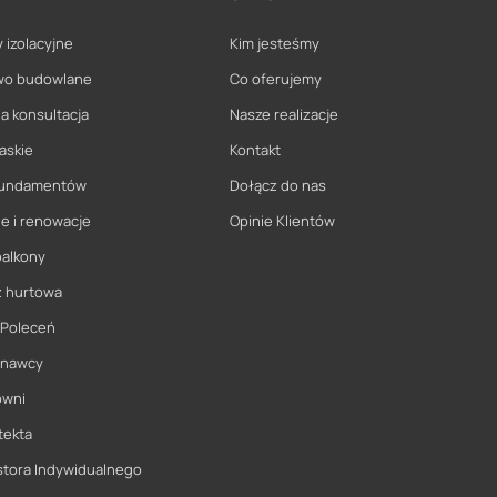
 izolacyjne
Kim jesteśmy
wo budowlane
Co oferujemy
a konsultacja
Nasze realizacje
askie
Kontakt
 fundamentów
Dołącz do nas
e i renowacje
Opinie Klientów
balkony
ż hurtowa
 Poleceń
onawcy
owni
tekta
stora Indywidualnego