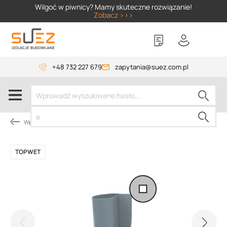
SIZER
Wilgoć w piwnicy? Mamy skuteczne rozwiązanie!
Zobacz >>>
+48 732 227 679
zapytania@suez.com.pl
Wpusty i akcesoria
TOPWET