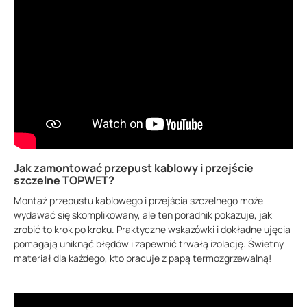
Jak zamontować przepust kablowy i przejście
szczelne TOPWET?
Montaż przepustu kablowego i przejścia szczelnego może
wydawać się skomplikowany, ale ten poradnik pokazuje, jak
zrobić to krok po kroku. Praktyczne wskazówki i dokładne ujęcia
pomagają uniknąć błędów i zapewnić trwałą izolację. Świetny
materiał dla każdego, kto pracuje z papą termozgrzewalną!