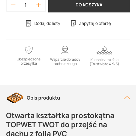
DO KOSZYKA
Dodaj do listy
Zapytaj o ofertę
Ubezpieczona
Wsparcie doradcy
Klienci nam ufają
przesyłka
technicznego
(TrustMate 4.9/5)
Opis produktu
Otwarta kształtka prostokątna
TOPWET TWOT do przejść na
dachu z folią PVC