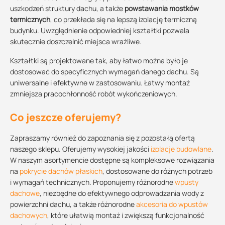
uszkodzeń struktury dachu, a także
powstawania mostków
termicznych
, co przekłada się na lepszą izolację termiczną
budynku. Uwzględnienie odpowiedniej kształtki pozwala
skutecznie doszczelnić miejsca wrażliwe.
Kształtki są projektowane tak, aby łatwo można było je
dostosować do specyficznych wymagań danego dachu. Są
uniwersalne i efektywne w zastosowaniu. Łatwy montaż
zmniejsza pracochłonność robót wykończeniowych.
Co jeszcze oferujemy?
Zapraszamy również do zapoznania się z pozostałą ofertą
naszego sklepu. Oferujemy wysokiej jakości
izolacje budowlane
.
W naszym asortymencie dostępne są kompleksowe rozwiązania
na
pokrycie dachów płaskich
, dostosowane do różnych potrzeb
i wymagań technicznych. Proponujemy różnorodne
wpusty
dachowe
, niezbędne do efektywnego odprowadzania wody z
powierzchni dachu, a także różnorodne
akcesoria do wpustów
dachowych
, które ułatwią montaż i zwiększą funkcjonalność