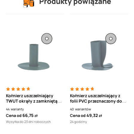
Produkty powiązane
Kołnierz uszczelniający
Kołnierz uszczelniający z
TWUT okrąły z zamkniętą
folii PVC przeznaczony do
kształtką z folii PVC
obrabiania przepustów
44
warianty
40
wariantów
TOPWET
TWOT TOPWET
66,75
49,32
Cena od
Cena od
zł
zł
Wysyłka do 23 dni roboczych
24 godziny