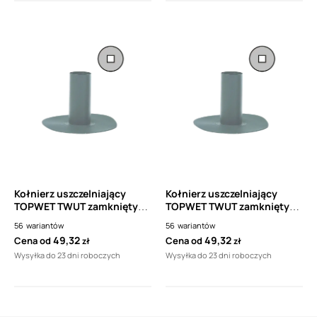
Kołnierz uszczelniający
Kołnierz uszczelniający
TOPWET TWUT zamknięty
TOPWET TWUT zamknięty
prostokątny z folii PVC
prostokątny z folii PVC
56
wariantów
56
wariantów
49,32
49,32
Cena od
Cena od
zł
zł
Wysyłka do 23 dni roboczych
Wysyłka do 23 dni roboczych