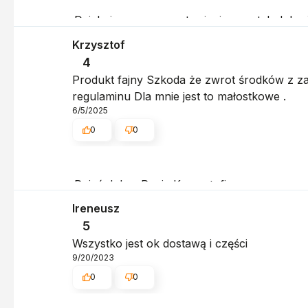
Dziękujemy za pozostawienie nam tak dobrej o
dziękujemy raz jeszcze - do szybkiego zoba
Krzysztof
4
Produkt fajny Szkoda że zwrot środków z za
regulaminu Dla mnie jest to małostkowe .
6/5/2025
0
0
Dzień dobry Panie Krzysztofie,
Ireneusz
Bardzo dziękujemy za podzielenie się swoją
5
To dla nas ważne, że nasi klienci cenią sob
Wszystko jest ok dostawą i części
9/20/2023
Pragniemy jednocześnie odnieść się do kwes
0
0
Szanujemy każdą sugestię, bo pozwala nam t