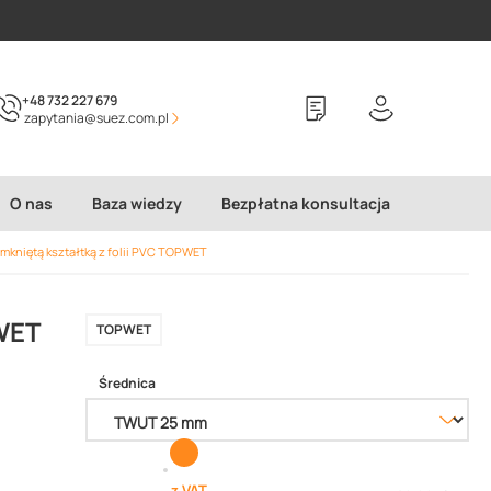
+48 732 227 679
zapytania@suez.com.pl
O nas
Baza wiedzy
Bezpłatna konsultacja
mkniętą kształtką z folii PVC TOPWET
PWET
TOPWET
Średnica
z VAT