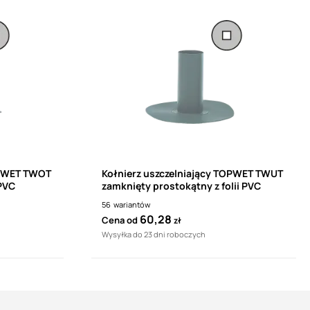
OPWET TWOT
Kołnierz uszczelniający TOPWET TWUT
 PVC
zamknięty prostokątny z folii PVC
56
wariantów
60,28
Cena od
zł
Wysyłka do 23 dni roboczych