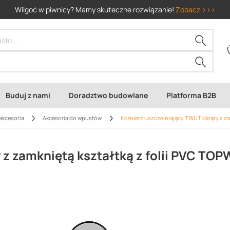
Wilgoć w piwnicy? Mamy skuteczne rozwiązanie!
Zobacz >>>
Buduj z nami
Doradztwo budowlane
Platforma B2B
akcesoria
Akcesoria do wpustów
Kołnierz uszczelniający TWUT okrąły z za
 z zamkniętą kształtką z folii PVC TO