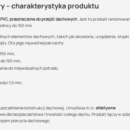
y – charakterystyka produktu
 uszczelniający ?
ii PVC, przeznaczona do przejść dachowych
. Jest to produkt renomowan
ednicy do 150 mm.
Maszy pytania lub wątpliwości?
iego
Wysokość:
Rodzaj kołnierza:
Kolor:
POBIERZ
Skontaktuj się z nami
odnych elementów dachowych, takich jak akcesoria, urządzenia, stopki
 logistyczną oraz wsparcie w zakresie doradztwa technicznego
150 mm
pvc
szary
ręty. Oto jego najważniejsze cechy:
?:
 150 mm,
Kamil Świercz
y do 150 mm,
Specjalista doradca
POBIERZ
nie do indywidualnych potrzeb,
+48 732 227 614
07:00 - 15:00
ości 1,5 mm,
kamil.swiercz@suez.com.pl
POBIERZ
zczelnienie konstrukcji dachowej. Umożliwia m.in.
efektywne
zowe dla bezpieczeństwa i trwałości całego dachu. Produkt łączy w sob
dzajem pokrycia dachowego.