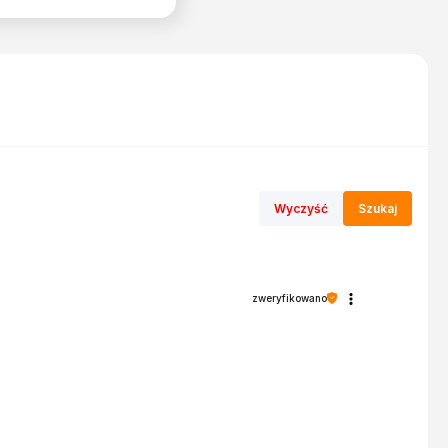
Wyczyść
Szukaj
zweryfikowano