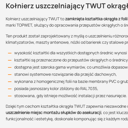
Kołnierz uszczelniający TWUT okrągł
Dlaczego warto zamontować kołnierz
Kontakt
posiada
ergonomiczny kształt
Kołnierz uszczelniający TWUT to
zamknięta kształtka okrągła z fol
marki TOPWET, służący do opracowania przepustów okrągłych o śr
kołnierz przeznaczony do zadań specjalnych
Deklaracja własności użytkowych
estetyczne i praktyczne
rozwiązanie dla Twojego dachu płask
Przeznaczenie:
Kształtka:
Przekrój:
Ten produkt został zaprojektowany z myślą o uszczelnieniu różnor
855.04 KB
kupując ten produkt u nas otrzymujesz profesjonalną obsługę
dach
zamknięta
okrągły
klimatyzatorów, maszty antenowe, nóżki od barierek czy stalowe p
Sprzedajemy na:
Wielkość
Podlega zwrotowi
wysokość kształtki dla wszystkich dostępnych średnic wynosi
opakowania:
Karta katalogowa
kształtki są przeznaczone do przepustów okrągłych o średnic
sztuki
1 sztuka
tak
256.09 KB
dostępna jest szeroka gama wymiarów, co umożliwia dopasowa
stanowi systemowe rozwiązanie dla przejść dachowych,
wykonana z homogenicznej folii na bazie membrany PVC o grub
Rysunek techniczny
posiada jasnoszary kolor zbliżony do RAL 7035,
37.73 KB
stosowana, gdy istnieje możliwość instalacji przez nasunięcie.
Dzięki tym cechom kształtka okrągła TWUT zapewnia niezawodne us
uszczelnienie miejsc montażu słupków do asekuracji
, co jest kluc
funkcjonalność i estetykę, doskonale komponując się z każdym ro