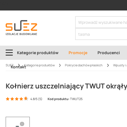
SIZER
Kategorie produktów
Promocje
Producenci
SUEZ
Kategorie produktów
Pokrycie dachów płaskich
Wpusty i 
Kontakt
Kołnierz uszczelniający TWUT okrąły
4.8/5 (5)
Kod produktu:
TWUT25