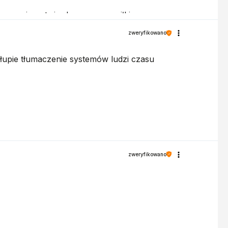
recenzja potwierdza nasze wysiłki -
zweryfikowano
łupie tłumaczenie systemów ludzi czasu
 Panu do gustu!
zweryfikowano
ń.