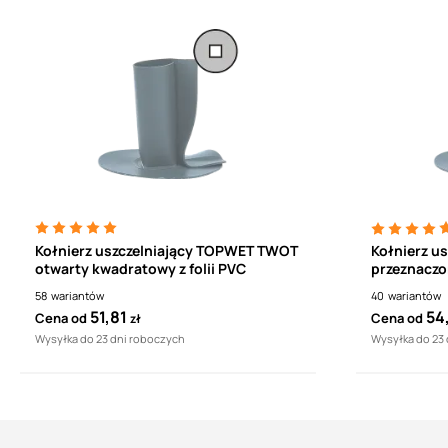
Kołnierz uszczelniający TOPWET TWOT
Kołnierz us
otwarty kwadratowy z folii PVC
przeznaczo
przepustó
58
wariantów
40
wariantów
51,81
54
Cena od
Cena od
zł
Wysyłka do 23 dni roboczych
Wysyłka do 23