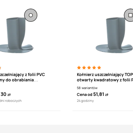
zczelniający z folii PVC
Kołnierz uszczelniający T
ny do obrabiania
otwarty kwadratowy z folii
w TWOT TOPWET
58
wariantów
,30
51,81
Cena od
zł
zł
 dni roboczych
24 godziny