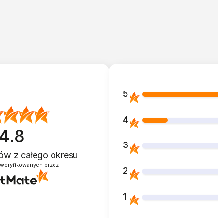
5
4
4.8
3
ntów
z całego okresu
zweryfikowanych przez
2
1