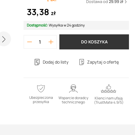
Dostawa od
29.99 zł
33,38
zł
Dostępność:
Wysyłka w 24 godziny
DO KOSZYKA
Dodaj do listy
Zapytaj o ofertę
Ubezpieczona
Wsparcie doradcy
Klienci nam ufają
przesyłka
technicznego
(TrustMate 4.9/5)