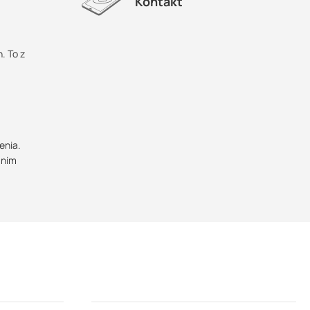
Kontakt
. To z
enia.
i nim