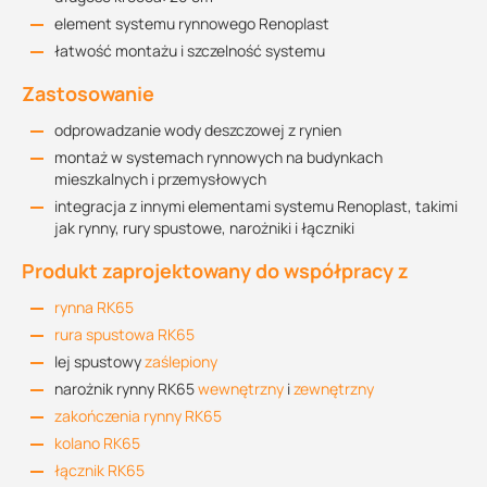
element systemu rynnowego Renoplast
łatwość montażu i szczelność systemu
Zastosowanie
odprowadzanie wody deszczowej z rynien
montaż w systemach rynnowych na budynkach
mieszkalnych i przemysłowych
integracja z innymi elementami systemu Renoplast, takimi
jak rynny, rury spustowe, narożniki i łączniki
Produkt zaprojektowany do współpracy z
rynna RK65
rura spustowa RK65
lej spustowy
zaślepiony
narożnik rynny RK65
wewnętrzny
i
zewnętrzny
zakończenia rynny RK65
kolano RK65
łącznik RK65