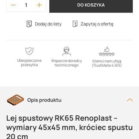
DO KOSZYKA
Dodaj do listy
Zapytaj o ofertę
Ubezpieczona
Wsparcie doradcy
Klienci nam ufają
przesyłka
technicznego
(TrustMate 4.9/5)
Opis produktu
Lej spustowy RK65 Renoplast –
wymiary 45x45 mm, króciec spustu
20 cm