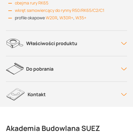
obejma rury RK65
wkręt samowiercący do rynny R50/RK65/C2/C1
profile okapowe
W20R
,
W30R+
,
W35+
Właściwości produktu
Do pobrania
Kontakt
Akademia Budowlana SUEZ