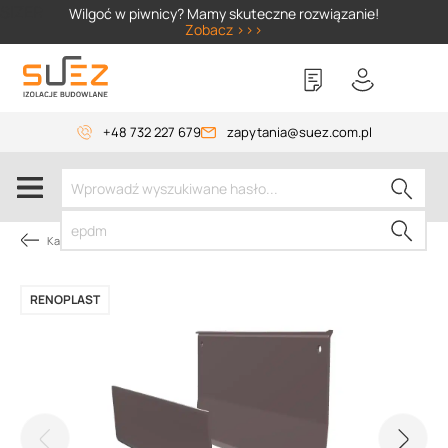
SIZER
Wilgoć w piwnicy? Mamy skuteczne rozwiązanie!
Zobacz >>>
+48 732 227 679
zapytania@suez.com.pl
Kategorie produktów
RENOPLAST