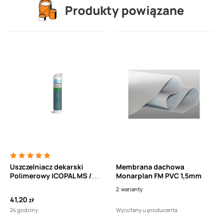
Produkty powiązane
Uszczelniacz dekarski
Membrana dachowa
Polimerowy ICOPAL MS /
Monarplan FM PVC 1,5mm
112m do listew dociskowych
2
warianty
(290ml)
41,20
zł
24 godziny
Wycofany u producenta