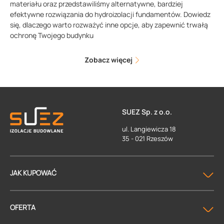
materiału oraz przedstawiliśmy alternatywne, bardziej
efektywne rozwiązania do hydroizolacji fundamentów. Dowiedz
się, dlaczego warto rozważyć inne opcje, aby zapewnić trwałą
ochronę Twojego budynku
Zobacz więcej
SUEZ Sp. z o.o.
ul. Langiewicza 18
35 - 021 Rzeszów
JAK KUPOWAĆ
OFERTA