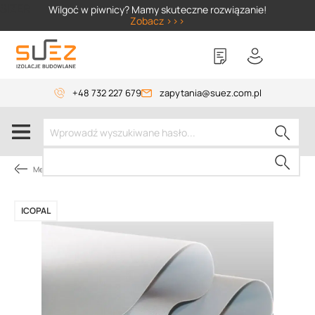
SIZER
Wilgoć w piwnicy? Mamy skuteczne rozwiązanie!
Zobacz >>>
+48 732 227 679
zapytania@suez.com.pl
Membrany dachowe
ICOPAL