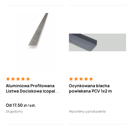
Aluminiowa Profilowana
Ocynkowana blacha
Listwa Dociskowa Icopal
powlekana PCV 1x2 m
Standard AL 40/1,0/2000mm
do mocowania papy, PVC i
Od
17,50
zł
szt.
EPDM (1szt.)
24 godziny
Wycofany u producenta