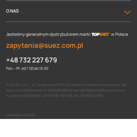
O NAS
Jesteśmy generalnym dystrybutorem
marki
w Polsce
zapytania@suez.com.pl
+48 732 227 679
Pon. - Pt. od 7:00 do 16:00
SUEZ Sp. z o.o. , ul. Langiewicza 18 35-021 Rzeszów, zarejestrowana przez Sąd
Rejonowy w Rzeszowie XII Wydział KRS w Krajowym Rejestrze Sądowym pod
numerem 0000535357, NIP 813-36-99-629, REGON 360344189.
Created by Crehler