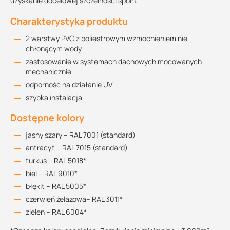
uzyskanie docelowej szczelności spoin.
Charakterystyka produktu
2 warstwy PVC z poliestrowym wzmocnieniem nie
chłonącym wody
zastosowanie w systemach dachowych mocowanych
mechanicznie
odporność na działanie UV
szybka instalacja
Dostępne kolory
jasny szary – RAL 7001 (standard)
antracyt – RAL 7015 (standard)
turkus – RAL 5018*
biel – RAL 9010*
błękit – RAL 5005*
czerwień żelazowa– RAL 3011*
zieleń – RAL 6004*