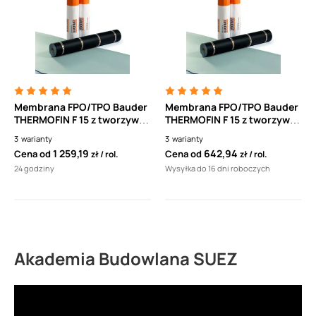
Membrana FPO/TPO Bauder
Membrana FPO/TPO Bauder
THERMOFIN F 15 z tworzywa
THERMOFIN F 15 z tworzywa
sztucznego
sztucznego
3
warianty
3
warianty
1 259,19
642,94
Cena od
Cena od
zł
rol.
zł
rol.
24 godziny
Wysyłka do 16 dni roboczych
Akademia Budowlana SUEZ