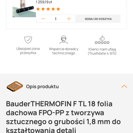
1 259,19 zł
DODAJ DO KOSZYKA
Ubezpieczona
Wsparcie doradcy
Klienci nam ufają
przesyłka
technicznego
(TrustMate 4.9/5)
Opis produktu
BauderTHERMOFIN F TL 18 folia
dachowa FPO-PP z tworzywa
sztucznego o grubości 1,8 mm do
kształtowania detali