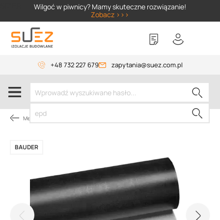
SIZER
Wilgoć w piwnicy? Mamy skuteczne rozwiązanie!
Zobacz >>>
+48 732 227 679
zapytania@suez.com.pl
Membrany dachowe
BAUDER