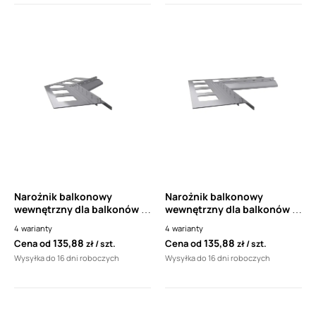
Narożnik balkonowy
Narożnik balkonowy
wewnętrzny dla balkonów z
wewnętrzny dla balkonów z
posadzką żywiczną
posadzką żywiczną
4
warianty
4
warianty
drenażową Renoplast K20
drenażową Renoplast K20
135,88
135,88
Cena od
Cena od
zł
szt.
zł
szt.
135°
90°
Wysyłka do 16 dni roboczych
Wysyłka do 16 dni roboczych