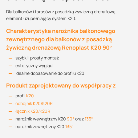
Dla balkonów i tarasów z posadzką żywiczną drenażową,
element uzupełniający system K20.
Charakterystyka narożnika balkonowego
zewnętrznego dla balkonów z posadzką
żywiczną drenażową Renoplast K20 90°
szybki i prosty montaż
estetyczny wygląd
idealne dopasowanie do profilu K20
Produkt zaprojektowany do współpracy z
profil
K20
odbojnik K20/K20R
łącznik K20/K20R
narożnik wewnętrzny K20
90°
oraz
135°
narożnik zewnętrzny K20
135°