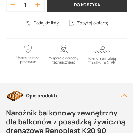
DO KOSZYKA
Dodaj do listy
Zapytaj o ofertę
Ubezpieczona
Wsparcie doradcy
Klienci nam ufają
przesyłka
technicznego
(TrustMate 4.9/5)
Opis produktu
Narożnik balkonowy zewnętrzny
dla balkonów z posadzką żywiczną
drenażową Renoplast K20 90