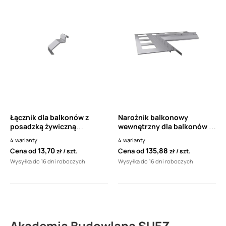
Łącznik dla balkonów z
Narożnik balkonowy
posadzką żywiczną
wewnętrzny dla balkonów z
drenażową Renoplat
posadzką żywiczną
4
warianty
4
warianty
K20/K20R
drenażową Renoplast K20
13,70
135,88
Cena od
Cena od
zł
szt.
zł
szt.
90°
Wysyłka do 16 dni roboczych
Wysyłka do 16 dni roboczych
Akademia Budowlana SUEZ